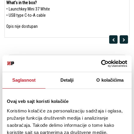
What's in the box?
• Launchkey Mini 37 White
• USB type C-to-A cable
Opis nije dostupan
Saglasnost
Detalji
O kolačićima
Ovaj veb sajt koristi kolačiće
Koristimo kolačiće za personalizaciju sadržaja i oglasa,
pružanje funkcija društvenih medija i analiziranje
NOVATION LAUNCHKEY 37 MK3 - Midi Klavijatura
saobraćaja. Takođe delimo informacije o tome kako
koristite sajt sa partnerima za društvene medije,