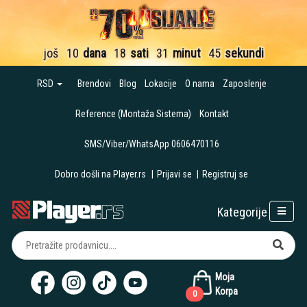
još
10
dana
18
sati
31
minut
45
sekundi
RSD
Brendovi
Blog
Lokacije
O nama
Zaposlenje
Reference (Montaža Sistema)
Kontakt
SMS/Viber/WhatsApp 0606470116
Dobro došli na Player.rs
|
Prijavi se
|
Registruj se
Kategorije
Moja
Korpa
0