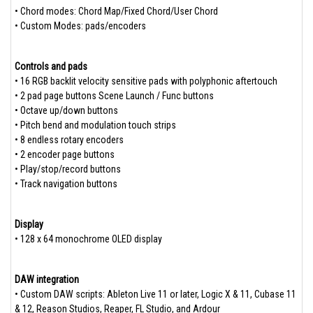
• Chord modes: Chord Map/Fixed Chord/User Chord
• Custom Modes: pads/encoders
Controls and pads
• 16 RGB backlit velocity sensitive pads with polyphonic aftertouch
• 2 pad page buttons Scene Launch / Func buttons
• Octave up/down buttons
• Pitch bend and modulation touch strips
• 8 endless rotary encoders
• 2 encoder page buttons
• Play/stop/record buttons
• Track navigation buttons
Display
• 128 x 64 monochrome OLED display
DAW integration
• Custom DAW scripts: Ableton Live 11 or later, Logic X & 11, Cubase 11
& 12, Reason Studios, Reaper, FL Studio, and Ardour