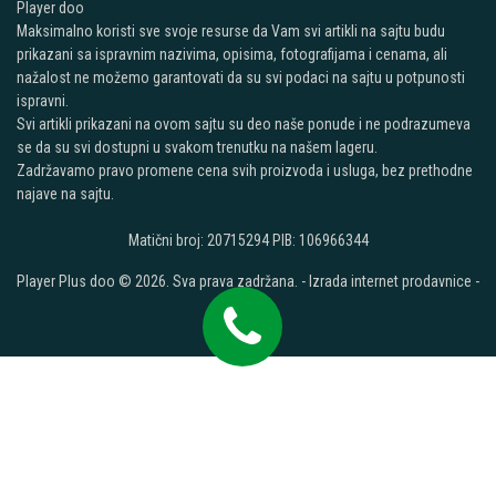
Player doo
Maksimalno koristi sve svoje resurse da Vam svi artikli na sajtu budu
prikazani sa ispravnim nazivima, opisima, fotografijama i cenama, ali
nažalost ne možemo garantovati da su svi podaci na sajtu u potpunosti
ispravni.
Svi artikli prikazani na ovom sajtu su deo naše ponude i ne podrazumeva
se da su svi dostupni u svakom trenutku na našem lageru.
Zadržavamo pravo promene cena svih proizvoda i usluga, bez prethodne
najave na sajtu.
Matični broj: 20715294 PIB: 106966344
Player Plus doo © 2026. Sva prava zadržana. -
Izrada internet prodavnice
-
Selltico.