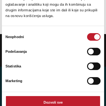
oglašavanje i analitiku koji mogu da ih kombinuju sa
19.080,00
RSD
23.880,00
RSD
drugim informacijama koje ste im dali ili koje su prikupili
na osnovu korišćenja usluga.
DODAJ U KORPU
Избор
Neophodni
сагласности
POTREBNA VAM JE POMOĆ? POZOVITE NAS!
Ukoliko želite da dobijete najnovije informacije o novitetima i popustima,
prijavite se na naš NEWSLETTER!
Podešavanja
Prijavi
Statistika
Marketing
Posetite nas: Svetogorska 9,
11103 Beograd, Srbija
Dozvoli sve
Pišite nam: info@player.rs