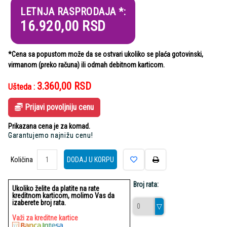
LETNJA RASPRODAJA *:
16.920,00
RSD
*Cena sa popustom može da se ostvari ukoliko se plaća gotovinski,
virmanom (preko računa) ili odmah debitnom karticom.
3.360,00
RSD
Ušteda :
Prijavi povoljniju cenu
Prikazana cena je za komad.
Garantujemo najnižu cenu!
Količina
Količina
DODAJ U KORPU
Broj rata:
Ukoliko želite da platite na rate
kreditnom karticom, molimo Vas da
izaberete broj rata.
Važi za kreditne kartice