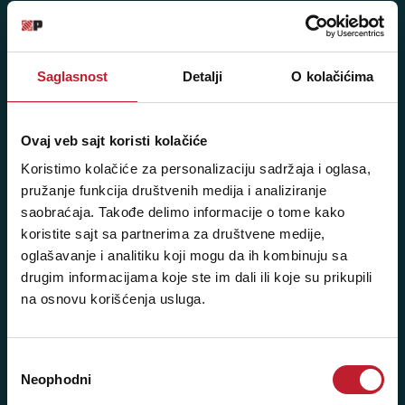
Posetite nas: Svetogorska 9,
11103 Beograd, Srbija
Pišite nam: info@player.rs
Saglasnost
Detalji
O kolačićima
Pozovite nas: +381 11 33-47-615
Sms/Viber/WhatsApp
Ovaj veb sajt koristi kolačiće
060/6470116
Koristimo kolačiće za personalizaciju sadržaja i oglasa,
pružanje funkcija društvenih medija i analiziranje
NAŠE PRODAVNICE
saobraćaja. Takođe delimo informacije o tome kako
koristite sajt sa partnerima za društvene medije,
Beograd - Svetogorska 9
oglašavanje i analitiku koji mogu da ih kombinuju sa
drugim informacijama koje ste im dali ili koje su prikupili
Telefoni:
na osnovu korišćenja usluga.
+381 11 3347 442
+381 11 3347 615
Избор
Neophodni
сагласности
+381 11 3347 883