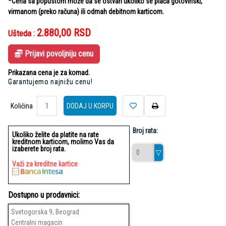
*Cena sa popustom može da se ostvari ukoliko se plaća gotovinski,
virmanom (preko računa) ili odmah debitnom karticom.
2.880,00
RSD
Ušteda :
Prijavi povoljniju cenu
Prikazana cena je za komad.
Garantujemo najnižu cenu!
Količina
Količina
DODAJ U KORPU
Broj rata:
Ukoliko želite da platite na rate
kreditnom karticom, molimo Vas da
izaberete broj rata.
Važi za kreditne kartice
Dostupno u prodavnici:
Svetogorska 9, Beograd
Centralni magacin