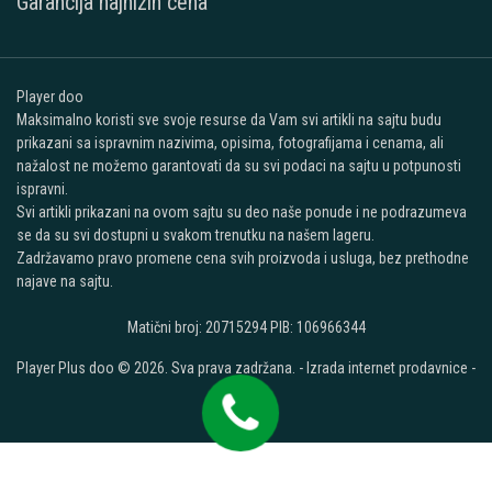
Garancija najnižih cena
Player doo
Maksimalno koristi sve svoje resurse da Vam svi artikli na sajtu budu
prikazani sa ispravnim nazivima, opisima, fotografijama i cenama, ali
nažalost ne možemo garantovati da su svi podaci na sajtu u potpunosti
ispravni.
Svi artikli prikazani na ovom sajtu su deo naše ponude i ne podrazumeva
se da su svi dostupni u svakom trenutku na našem lageru.
Zadržavamo pravo promene cena svih proizvoda i usluga, bez prethodne
najave na sajtu.
Matični broj: 20715294 PIB: 106966344
Player Plus doo © 2026. Sva prava zadržana. -
Izrada internet prodavnice
-
Selltico.