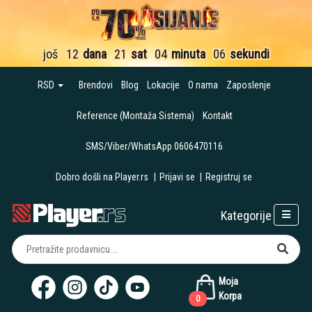
još
12
dana
21
sat
04
minuta
05
sekundi
RSD
Brendovi
Blog
Lokacije
O nama
Zaposlenje
Reference (Montaža Sistema)
Kontakt
SMS/Viber/WhatsApp 0606470116
Dobro došli na Player.rs
|
Prijavi se
|
Registruj se
Kategorije
Moja
Korpa
0