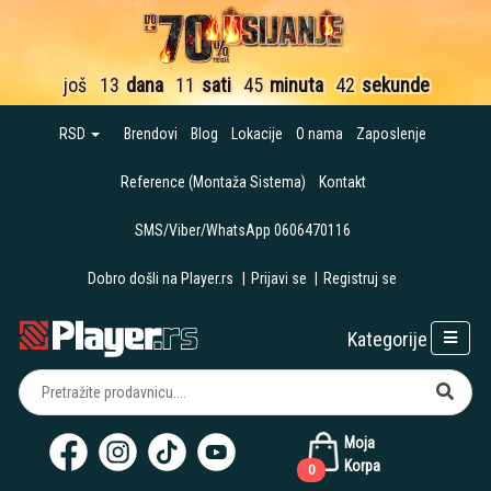
još
13
dana
11
sati
45
minuta
41
sekund
RSD
Brendovi
Blog
Lokacije
O nama
Zaposlenje
Reference (Montaža Sistema)
Kontakt
SMS/Viber/WhatsApp 0606470116
Dobro došli na Player.rs
|
Prijavi se
|
Registruj se
Kategorije
Moja
Korpa
0