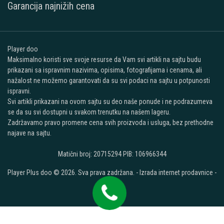
Garancija najnižih cena
Player doo
Maksimalno koristi sve svoje resurse da Vam svi artikli na sajtu budu
prikazani sa ispravnim nazivima, opisima, fotografijama i cenama, ali
nažalost ne možemo garantovati da su svi podaci na sajtu u potpunosti
ispravni.
Svi artikli prikazani na ovom sajtu su deo naše ponude i ne podrazumeva
se da su svi dostupni u svakom trenutku na našem lageru.
Zadržavamo pravo promene cena svih proizvoda i usluga, bez prethodne
najave na sajtu.
Matični broj: 20715294 PIB: 106966344
Player Plus doo © 2026. Sva prava zadržana. -
Izrada internet prodavnice
-
Selltico.