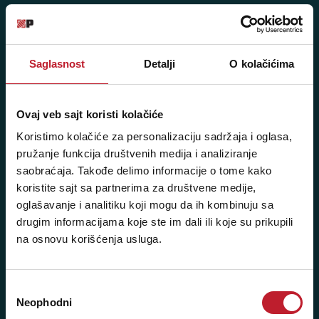
Posetite nas: Svetogorska 9,
11103 Beograd, Srbija
Pišite nam: info@player.rs
Saglasnost
Detalji
O kolačićima
Pozovite nas: +381 11 33-47-615
Sms/Viber/WhatsApp
Ovaj veb sajt koristi kolačiće
060/6470116
Koristimo kolačiće za personalizaciju sadržaja i oglasa,
pružanje funkcija društvenih medija i analiziranje
NAŠE PRODAVNICE
saobraćaja. Takođe delimo informacije o tome kako
koristite sajt sa partnerima za društvene medije,
Beograd - Svetogorska 9
oglašavanje i analitiku koji mogu da ih kombinuju sa
drugim informacijama koje ste im dali ili koje su prikupili
Telefoni:
na osnovu korišćenja usluga.
+381 11 3347 442
Избор
+381 11 3347 615
Neophodni
сагласности