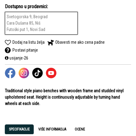
Dostupno u prodavnici:
Svetogorska 9, Beograd
Cara Dušana 85, Niš
Futoški put 1, Novi Sad
Dodaj na listu želja
Obavesti me ako cena padne
Postavi pitanje
usijanje-26
Traditional style piano benches with wooden frame and studded vinyl
upholstered seat. Height is continuously adjustable by turning hand
wheels at each side.
SPECIFIKACIJE
VIŠE INFORMACIJA
OCENE