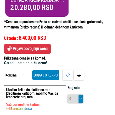
LETNJA RASPRODAJA *:
20.280,00
RSD
*Cena sa popustom može da se ostvari ukoliko se plaća gotovinski,
virmanom (preko računa) ili odmah debitnom karticom.
8.400,00
RSD
Ušteda :
Prijavi povoljniju cenu
Prikazana cena je za komad.
Garantujemo najnižu cenu!
Količina
Količina
DODAJ U KORPU
Broj rata:
Ukoliko želite da platite na rate
kreditnom karticom, molimo Vas da
izaberete broj rata.
Važi za kreditne kartice