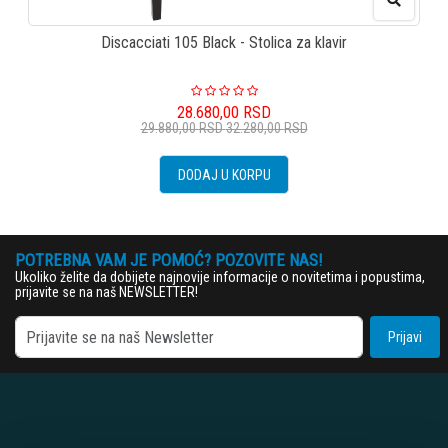
Discacciati 105 Black - Stolica za klavir
28.680,00
RSD
29.880,00
RSD
32.280,00
RSD
DODAJ U KORPU
POTREBNA VAM JE POMOĆ? POZOVITE NAS!
Ukoliko želite da dobijete najnovije informacije o novitetima i popustima,
prijavite se na naš NEWSLETTER!
Prijavi