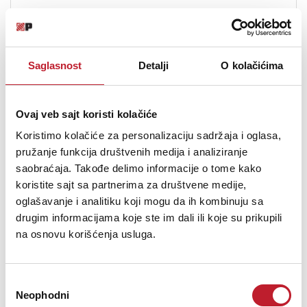
Width:
Saglasnost
Detalji
O kolačićima
Ovaj veb sajt koristi kolačiće
Koristimo kolačiće za personalizaciju sadržaja i oglasa,
pružanje funkcija društvenih medija i analiziranje
saobraćaja. Takođe delimo informacije o tome kako
koristite sajt sa partnerima za društvene medije,
83 mm
oglašavanje i analitiku koji mogu da ih kombinuju sa
(3.27 inches)
drugim informacijama koje ste im dali ili koje su prikupili
na osnovu korišćenja usluga.
Избор
Neophodni
сагласности