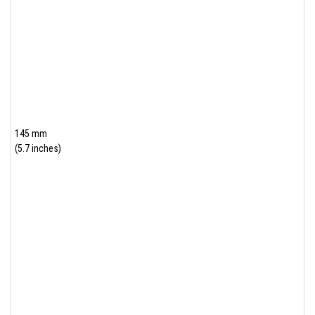
145 mm
(5.7 inches)