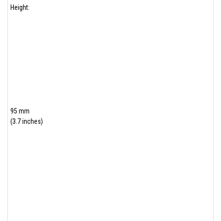
Height:
95 mm
(3.7 inches)