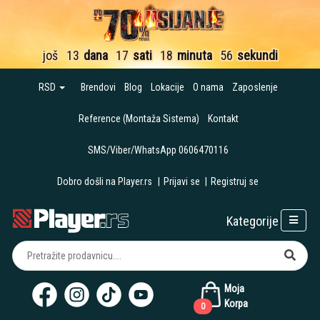
još
13
dana
17
sati
18
minuta
56
sekundi
RSD
Brendovi
Blog
Lokacije
O nama
Zaposlenje
Reference (Montaža Sistema)
Kontakt
SMS/Viber/WhatsApp 0606470116
Dobro došli na Player.rs
|
Prijavi se
|
Registruj se
Kategorije
Moja
Korpa
0