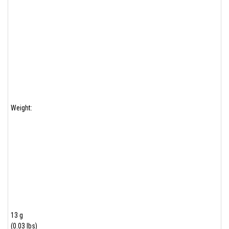
Weight:
13 g
(0.03 lbs)