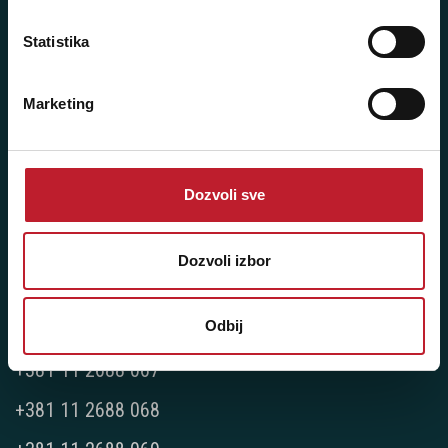
Sms/Viber/WhatsApp
Statistika
060/6470116
Marketing
NAŠE PRODAVNICE
Beograd - Svetogorska 9
Dozvoli sve
Telefoni:
+381 11 3347 442
Dozvoli izbor
+381 11 3347 615
Odbij
+381 11 3347 883
+381 11 2688 067
+381 11 2688 068