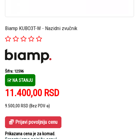
Biamp KUBO3T-W - Nazidni zvučnik
Šifra: 12596
NA STANJU
11.400,00
RSD
9.500,00
RSD
(Bez PDV-a)
Prijavi povoljniju cenu
Prikazana cena je za komad.