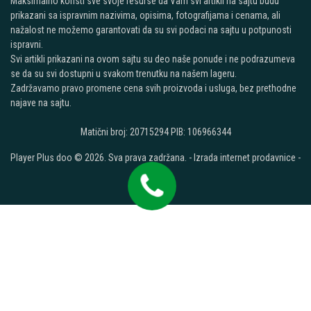
Maksimalno koristi sve svoje resurse da Vam svi artikli na sajtu budu
prikazani sa ispravnim nazivima, opisima, fotografijama i cenama, ali
nažalost ne možemo garantovati da su svi podaci na sajtu u potpunosti
ispravni.
Svi artikli prikazani na ovom sajtu su deo naše ponude i ne podrazumeva
se da su svi dostupni u svakom trenutku na našem lageru.
Zadržavamo pravo promene cena svih proizvoda i usluga, bez prethodne
najave na sajtu.
Matični broj: 20715294 PIB: 106966344
Player Plus doo © 2026. Sva prava zadržana. -
Izrada internet prodavnice
-
Selltico.