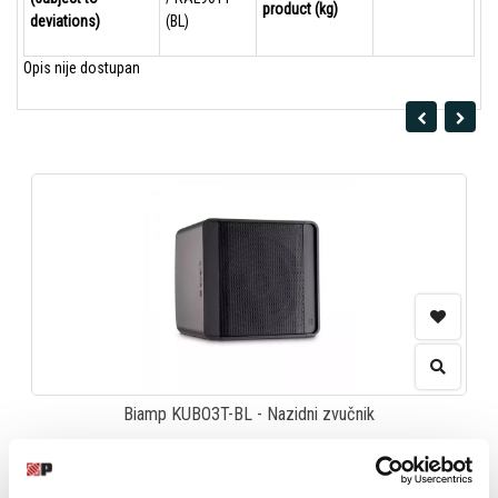
product (kg)
deviations)
(BL)
Opis nije dostupan
Biamp KUBO3T-BL - Nazidni zvučnik
11.400,00
RSD