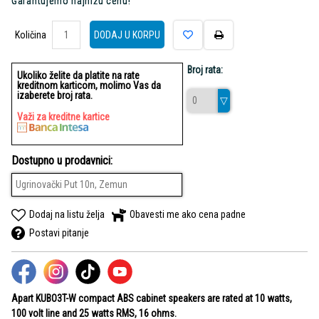
Garantujemo najnižu cenu!
Količina
Količina
DODAJ U KORPU
Broj rata:
Ukoliko želite da platite na rate
kreditnom karticom, molimo Vas da
izaberete broj rata.
Važi za kreditne kartice
Dostupno u prodavnici:
Ugrinovački Put 10n, Zemun
Dodaj na listu želja
Obavesti me ako cena padne
Postavi pitanje
Apart KUBO3T-W compact ABS cabinet speakers are rated at 10 watts,
100 volt line and 25 watts RMS, 16 ohms.