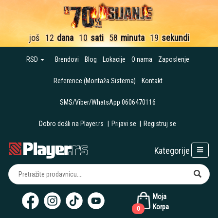
još
12
dana
10
sati
58
minuta
18
sekundi
RSD
Brendovi
Blog
Lokacije
O nama
Zaposlenje
Reference (Montaža Sistema)
Kontakt
SMS/Viber/WhatsApp 0606470116
Dobro došli na Player.rs
|
Prijavi se
|
Registruj se
Kategorije
Moja
Korpa
0