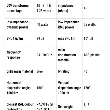
70V transformer
10 - 5 - 2.5 -
impedance
16
power taps
1.25 watts
(ohms)
low impedance
low impedance
40 watts
25 watts
dynamic power
RMS power
SPL 1W/1m
89 dB
max SPL 1m
101 dB
main
frequency
94 - 20K Hz
construction
ABS plastic
response
material
grille main material
steel
IP rating
40
Horizontal
Vertical
dispersion angle
180°
dispersion angle
180°
1000 Hz
1000 Hz
closest RAL colour
RAL9016 (W)
1,18
Net weight
(subject to
/ RAL9011