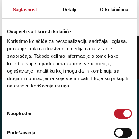
Saglasnost
Detalji
O kolačićima
DODAJ U KORPU
Ovaj veb sajt koristi kolačiće
Koristimo kolačiće za personalizaciju sadržaja i oglasa,
POTREBNA VAM JE POMOĆ? POZOVITE NAS!
pružanje funkcija društvenih medija i analiziranje
Ukoliko želite da dobijete najnovije informacije o novitetima i popustima,
prijavite se na naš NEWSLETTER!
saobraćaja. Takođe delimo informacije o tome kako
koristite sajt sa partnerima za društvene medije,
Prijavi
oglašavanje i analitiku koji mogu da ih kombinuju sa
drugim informacijama koje ste im dali ili koje su prikupili
na osnovu korišćenja usluga.
Избор
Posetite nas: Svetogorska 9,
Neophodni
сагласности
11103 Beograd, Srbija
Pišite nam: info@player.rs
Podešavanja
Pozovite nas: +381 11 33-47-615