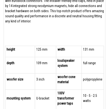
with euroblock connectors. The installer friendly end-caps, held in place
by 14 integrated strong neodymium magnets, hide all connections and
bracket hardware on both sides. This top-notch product offers amazing
sound quality and performance in a discrete and neutral housing fitting
any kind of interior.
height
125 mm
width
131 mm
loudspeaker
depth
109 mm
full range
system
woofer cone
woofer size
3 inch
polypropylene
material
100V
10 - 5 - 2.5
mounting system
U-bracket
transformer
watts
power taps