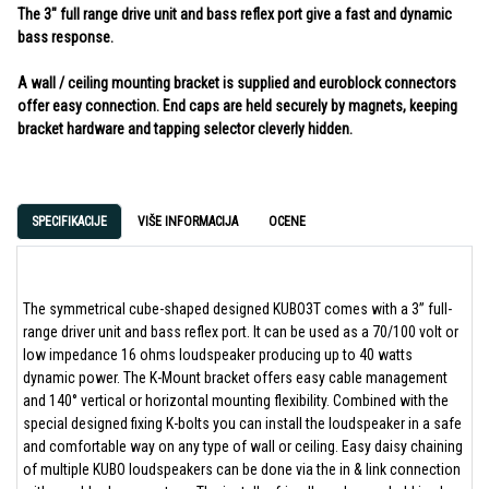
The 3" full range drive unit and bass reflex port give a fast and dynamic
bass response.
A wall / ceiling mounting bracket is supplied and euroblock connectors
offer easy connection. End caps are held securely by magnets, keeping
bracket hardware and tapping selector cleverly hidden.
SPECIFIKACIJE
VIŠE INFORMACIJA
OCENE
The symmetrical cube-shaped designed KUBO3T comes with a 3” full-
range driver unit and bass reflex port. It can be used as a 70/100 volt or
low impedance 16 ohms loudspeaker producing up to 40 watts
dynamic power. The K-Mount bracket offers easy cable management
and 140° vertical or horizontal mounting flexibility. Combined with the
special designed fixing K-bolts you can install the loudspeaker in a safe
and comfortable way on any type of wall or ceiling. Easy daisy chaining
of multiple KUBO loudspeakers can be done via the in & link connection