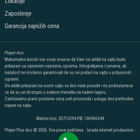
Lokacije
Zaposlenje
Garancija najnižih cena
Player doo
Maksimalno koristi sve svoje resurse da Vam svi artikli na sajtu budu
prikazani sa ispravnim nazivima, opisima, fotografijama i cenama, ali
nažalost ne možemo garantovati da su svi podaci na sajtu u potpunosti
ispravni.
Svi artikli prikazani na ovom sajtu su deo naše ponude i ne podrazumeva
se da su svi dostupni u svakom trenutku na našem lageru.
Zadržavamo pravo promene cena svih proizvoda i usluga, bez prethodne
najave na sajtu.
Matični broj: 20715294 PIB: 106966344
Player Plus doo © 2026. Sva prava zadržana. -
Izrada internet prodavnice
-
Selltico.