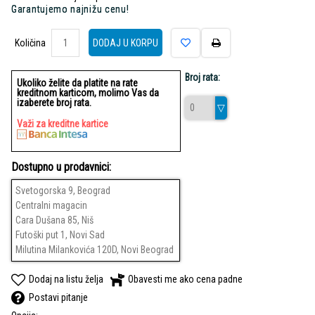
Garantujemo najnižu cenu!
Količina
Količina
DODAJ U KORPU
Broj rata:
Ukoliko želite da platite na rate
kreditnom karticom, molimo Vas da
izaberete broj rata.
Važi za kreditne kartice
Dostupno u prodavnici:
Svetogorska 9, Beograd
Centralni magacin
Cara Dušana 85, Niš
Futoški put 1, Novi Sad
Milutina Milankovića 120D, Novi Beograd
Dodaj na listu želja
Obavesti me ako cena padne
Postavi pitanje