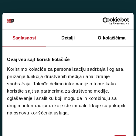
Posetite nas: Svetogorska 9,
11103 Beograd, Srbija
Saglasnost
Detalji
O kolačićima
Pišite nam: info@player.rs
Pozovite nas: +381 11 33-47-615
Ovaj veb sajt koristi kolačiće
Sms/Viber/WhatsApp
Koristimo kolačiće za personalizaciju sadržaja i oglasa,
060/6470116
pružanje funkcija društvenih medija i analiziranje
saobraćaja. Takođe delimo informacije o tome kako
koristite sajt sa partnerima za društvene medije,
NAŠE PRODAVNICE
oglašavanje i analitiku koji mogu da ih kombinuju sa
drugim informacijama koje ste im dali ili koje su prikupili
Beograd - Svetogorska 9
na osnovu korišćenja usluga.
Telefoni:
+381 11 3347 442
Избор