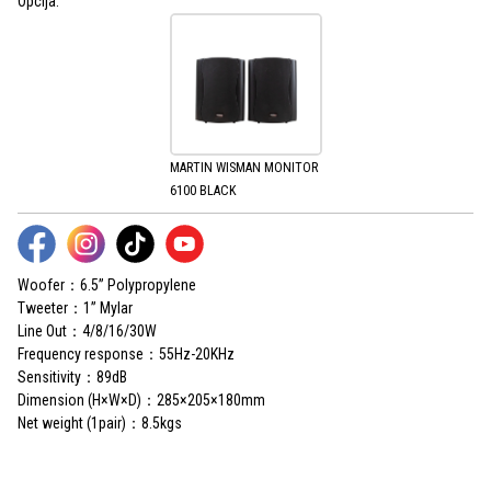
Opcija:
MARTIN WISMAN MONITOR
6100 BLACK
Woofer：6.5” Polypropylene
Tweeter：1” Mylar
Line Out：4/8/16/30W
Frequency response：55Hz-20KHz
Sensitivity：89dB
Dimension (H×W×D)：285×205×180mm
Net weight (1pair)：8.5kgs