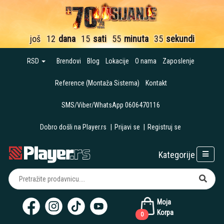
još
12
dana
15
sati
55
minuta
34
sekunde
RSD
Brendovi
Blog
Lokacije
O nama
Zaposlenje
Reference (Montaža Sistema)
Kontakt
SMS/Viber/WhatsApp 0606470116
Dobro došli na Player.rs
|
Prijavi se
|
Registruj se
Kategorije
Moja
Korpa
0