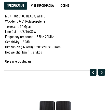
SPECIFIKACIJE
VIŠE INFORMACIJA
OCENE
MONITOR 6100 BLACK/WHITE
Woofer：6.5” Polypropylene
Tweeter：1” Mylar
Line Out：4/8/16/30W
Frequency response：55Hz-20KHz
Sensitivity：89dB
Dimension (H×W×D)：285×205×180mm
Net weight (1pair)：8.5kgs
Opis nije dostupan