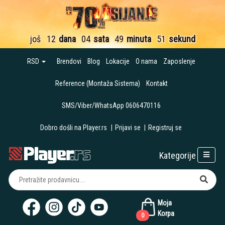
još
12
dana
04
sata
49
minuta
50
sekundi
RSD
Brendovi
Blog
Lokacije
O nama
Zaposlenje
Reference (Montaža Sistema)
Kontakt
SMS/Viber/WhatsApp 0606470116
Dobro došli na Player.rs
|
Prijavi se
|
Registruj se
Kategorije
Moja
Korpa
0