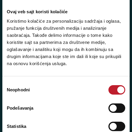
Ovaj veb sajt koristi kolačiće
Beograd - Svetogorska 9
Koristimo kolačiće za personalizaciju sadržaja i oglasa,
Telefoni:
pružanje funkcija društvenih medija i analiziranje
saobraćaja. Takođe delimo informacije o tome kako
+381 11 3347 442
koristite sajt sa partnerima za društvene medije,
+381 11 3347 615
oglašavanje i analitiku koji mogu da ih kombinuju sa
drugim informacijama koje ste im dali ili koje su prikupili
+381 11 3347 883
na osnovu korišćenja usluga.
+381 11 2688 067
+381 11 2688 068
Избор
Neophodni
сагласности
+381 11 2688 069
Radno vreme:
Podešavanja
Ponedeljak - Petak: 9:00 - 20:00
Subota: 10:00 - 17:00
Statistika