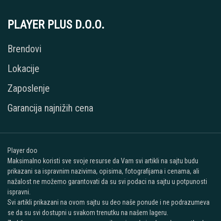
PLAYER PLUS D.O.O.
Brendovi
Lokacije
Zaposlenje
Garancija najnižih cena
Player doo
Maksimalno koristi sve svoje resurse da Vam svi artikli na sajtu budu
prikazani sa ispravnim nazivima, opisima, fotografijama i cenama, ali
nažalost ne možemo garantovati da su svi podaci na sajtu u potpunosti
ispravni.
Svi artikli prikazani na ovom sajtu su deo naše ponude i ne podrazumeva
se da su svi dostupni u svakom trenutku na našem lageru.