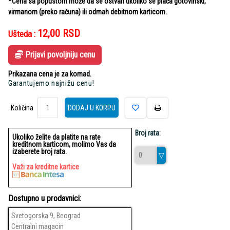
*Cena sa popustom može da se ostvari ukoliko se plaća gotovinski,
virmanom (preko računa) ili odmah debitnom karticom.
12,00
RSD
Ušteda :
Prijavi povoljniju cenu
Prikazana cena je za komad.
Garantujemo najnižu cenu!
Količina
Količina
DODAJ U KORPU
Broj rata:
Ukoliko želite da platite na rate
kreditnom karticom, molimo Vas da
izaberete broj rata.
Važi za kreditne kartice
Dostupno u prodavnici:
Svetogorska 9, Beograd
Centralni magacin