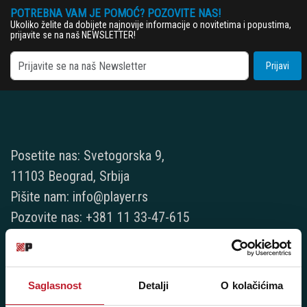
POTREBNA VAM JE POMOĆ? POZOVITE NAS!
Ukoliko želite da dobijete najnovije informacije o novitetima i popustima,
prijavite se na naš NEWSLETTER!
Prijavi
Posetite nas: Svetogorska 9,
11103 Beograd, Srbija
Pišite nam: info@player.rs
Pozovite nas: +381 11 33-47-615
Sms/Viber/WhatsApp
060/6470116
Saglasnost
Detalji
O kolačićima
NAŠE PRODAVNICE