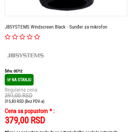
JBSYSTEMS Windscreen Black - Sunđer za mikrofon
Šifra: 05712
NA STANJU
Regularna cena:
391,00
RSD
315,83
RSD
(Bez PDV-a)
Cena sa popustom * :
379,00
RSD