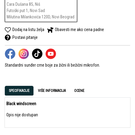
Cara Dušana 85, Niš
Futoški put 1, Novi Sad
Milutina Milankovića 120D, Novi Beograd
Dodaj na listu želja
Obavesti me ako cena padne
Postavi pitanje
Standardni sunđer crne boje za žični ili bežični mikrofon.
SPECIFIKACIJE
VIŠE INFORMACIJA
OCENE
Black windscreen
Opis nije dostupan