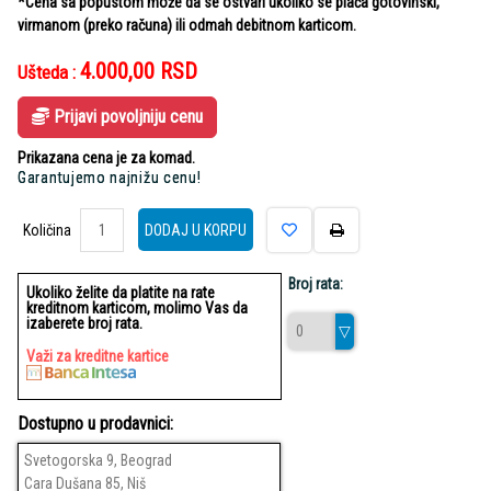
*Cena sa popustom može da se ostvari ukoliko se plaća gotovinski,
virmanom (preko računa) ili odmah debitnom karticom.
4.000,00
RSD
Ušteda :
Prijavi povoljniju cenu
Prikazana cena je za komad.
Garantujemo najnižu cenu!
Količina
Količina
DODAJ U KORPU
Broj rata:
Ukoliko želite da platite na rate
kreditnom karticom, molimo Vas da
izaberete broj rata.
Važi za kreditne kartice
Dostupno u prodavnici:
Svetogorska 9, Beograd
Cara Dušana 85, Niš