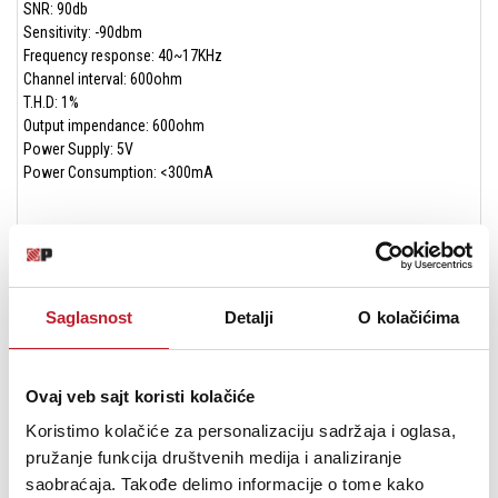
SNR: 90db
Sensitivity: -90dbm
Frequency response: 40~17KHz
Channel interval: 600ohm
T.H.D: 1%
Output impendance: 600ohm
Power Supply: 5V
Power Consumption: <300mA
Handheld transmiter
Saglasnost
Detalji
O kolačićima
Power output: 10dBm
Frequency response: 40kHz~17KHz
Power supply (Normal battery): 3V
Power supply (Lithium battery): 4.2V
Ovaj veb sajt koristi kolačiće
Koristimo kolačiće za personalizaciju sadržaja i oglasa,
pružanje funkcija društvenih medija i analiziranje
saobraćaja. Takođe delimo informacije o tome kako