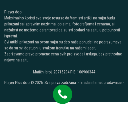
Player doo
Maksimalno koristi sve svoje resurse da Vam svi artikli na sajtu budu
prikazani sa ispravnim nazivima, opisima, fotografijama i cenama, ali
nažalost ne možemo garantovati da su svi podaci na sajtu u potpunosti
ispravni.
Svi artikli prikazani na ovom sajtu su deo naše ponude i ne podrazumeva
se da su svi dostupni u svakom trenutku na našem lageru.
Zadržavamo pravo promene cena svih proizvoda i usluga, bez prethodne
najave na sajtu.
Matični broj: 20715294 PIB: 106966344
Player Plus doo © 2026. Sva prava zadržana. -
Izrada internet prodavnice
-
Selltico.