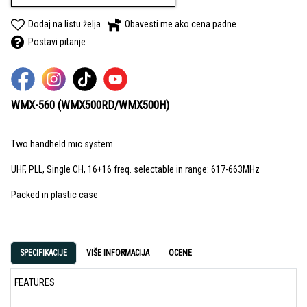
Dodaj na listu želja
Obavesti me ako cena padne
Postavi pitanje
WMX-560 (WMX500RD/WMX500H)
Two handheld mic system
UHF, PLL, Single CH, 16+16 freq. selectable in range: 617-663MHz
Packed in plastic case
SPECIFIKACIJE
VIŠE INFORMACIJA
OCENE
FEATURES