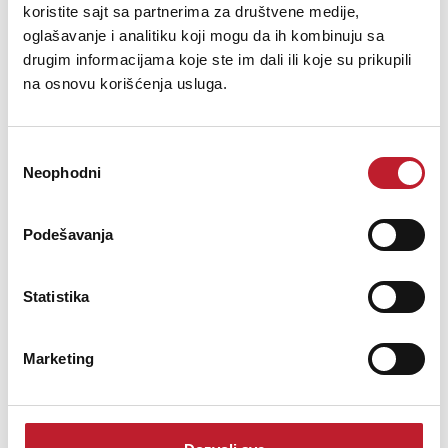
koristite sajt sa partnerima za društvene medije,
Body pack transmiter
oglašavanje i analitiku koji mogu da ih kombinuju sa
Power output: 10dBm
drugim informacijama koje ste im dali ili koje su prikupili
Frequency response: 40kHz~16KHz
na osnovu korišćenja usluga.
Power supply: 3V
Opis nije dostupan
Избор
Neophodni
сагласности
Podešavanja
Statistika
Marketing
JBS AUDIO WMX-570 Twin lavalier set