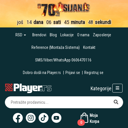
još
14
dana
06
sati
45
minuta
48
sekundi
RSD
Brendovi
Blog
Lokacije
O nama
Zaposlenje
Reference (Montaža Sistema)
Kontakt
SMS/Viber/WhatsApp 0606470116
Dobro došli na Player.rs
|
Prijavi se
|
Registruj se
Kategorije
Moja
Korpa
0