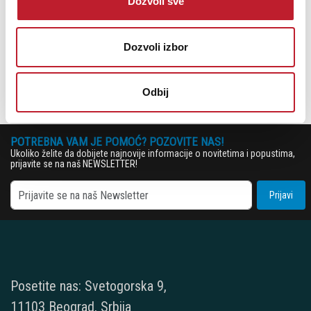
Dozvoli sve
19.880,00
RSD
Dozvoli izbor
23.880,00
RSD
DODAJ U KORPU
Odbij
POTREBNA VAM JE POMOĆ? POZOVITE NAS!
Ukoliko želite da dobijete najnovije informacije o novitetima i popustima,
prijavite se na naš NEWSLETTER!
Prijavi
Posetite nas: Svetogorska 9,
11103 Beograd, Srbija