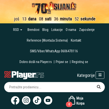
još
13
dana
08
sati
36
minuta
51
sekund
RSD
Brendovi
Blog
Lokacije
O nama
Zaposlenje
Reference (Montaža Sistema)
Kontakt
SMS/Viber/WhatsApp 0606470116
Dobro došli na Player.rs
|
Prijavi se
|
Registruj se
Kategorije
Moja
Korpa
0