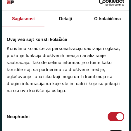
Pišite nam: info@player.rs
Pozovite nas: +381 11 33-47-615
Saglasnost
Detalji
O kolačićima
Sms/Viber/WhatsApp
060/6470116
Ovaj veb sajt koristi kolačiće
Koristimo kolačiće za personalizaciju sadržaja i oglasa,
NAŠE PRODAVNICE
pružanje funkcija društvenih medija i analiziranje
saobraćaja. Takođe delimo informacije o tome kako
Beograd - Svetogorska 9
koristite sajt sa partnerima za društvene medije,
oglašavanje i analitiku koji mogu da ih kombinuju sa
Telefoni:
drugim informacijama koje ste im dali ili koje su prikupili
na osnovu korišćenja usluga.
+381 11 3347 442
+381 11 3347 615
Избор
+381 11 3347 883
Neophodni
сагласности
+381 11 2688 067