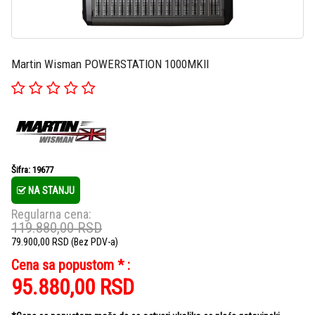
Martin Wisman POWERSTATION 1000MKII
Šifra: 19677
NA STANJU
Regularna cena:
119.880,00
RSD
79.900,00
RSD
(Bez PDV-a)
Cena sa popustom * :
95.880,00
RSD