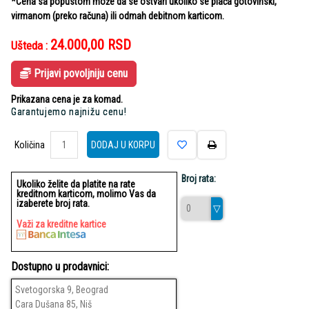
*Cena sa popustom može da se ostvari ukoliko se plaća gotovinski,
virmanom (preko računa) ili odmah debitnom karticom.
24.000,00
RSD
Ušteda :
Prijavi povoljniju cenu
Prikazana cena je za komad.
Garantujemo najnižu cenu!
Količina
Količina
DODAJ U KORPU
Broj rata:
Ukoliko želite da platite na rate
kreditnom karticom, molimo Vas da
izaberete broj rata.
Važi za kreditne kartice
Dostupno u prodavnici:
Svetogorska 9, Beograd
Cara Dušana 85, Niš