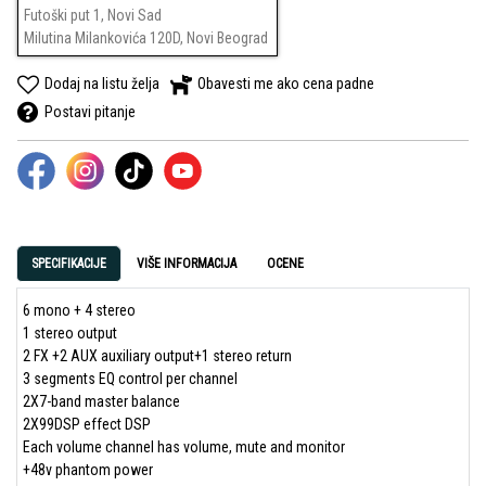
Futoški put 1, Novi Sad
Milutina Milankovića 120D, Novi Beograd
Dodaj na listu želja
Obavesti me ako cena padne
Postavi pitanje
SPECIFIKACIJE
VIŠE INFORMACIJA
OCENE
6 mono + 4 stereo
1 stereo output
2 FX +2 AUX auxiliary output+1 stereo return
3 segments EQ control per channel
2X7-band master balance
2X99DSP effect DSP
Each volume channel has volume, mute and monitor
+48v phantom power