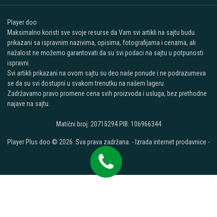
Player doo
Maksimalno koristi sve svoje resurse da Vam svi artikli na sajtu budu
prikazani sa ispravnim nazivima, opisima, fotografijama i cenama, ali
nažalost ne možemo garantovati da su svi podaci na sajtu u potpunosti
ispravni.
Svi artikli prikazani na ovom sajtu su deo naše ponude i ne podrazumeva
se da su svi dostupni u svakom trenutku na našem lageru.
Zadržavamo pravo promene cena svih proizvoda i usluga, bez prethodne
najave na sajtu.
Matični broj: 20715294 PIB: 106966344
Player Plus doo © 2026. Sva prava zadržana. -
Izrada internet prodavnice
-
Selltico.