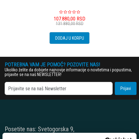
107.880,00
RSD
131.880,00
RSD
DODAJ U KORPU
POTREBNA VAM JE POMOĆ? POZOVITE NAS!
Ukoliko želite da dobijete najnovije informacije o novitetima i popustima,
prijavite se na naš NEWSLETTER!
Prijavi
Posetite nas: Svetogorska 9,
11103 Beograd, Srbija