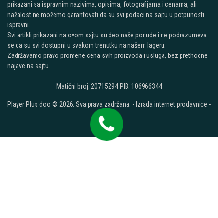
prikazani sa ispravnim nazivima, opisima, fotografijama i cenama, ali
nažalost ne možemo garantovati da su svi podaci na sajtu u potpunosti
ispravni.
Svi artikli prikazani na ovom sajtu su deo naše ponude i ne podrazumeva
se da su svi dostupni u svakom trenutku na našem lageru.
Zadržavamo pravo promene cena svih proizvoda i usluga, bez prethodne
najave na sajtu.
Matični broj: 20715294 PIB: 106966344
Player Plus doo © 2026. Sva prava zadržana. -
Izrada internet prodavnice
-
Selltico.