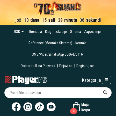
još
10
dana
15
sati
39
minuta
38
sekundi
RSD
Brendovi
Blog
Lokacije
O nama
Zaposlenje
Reference (Montaža Sistema)
Kontakt
SMS/Viber/WhatsApp 0606470116
Dobro došli na Player.rs
|
Prijavi se
|
Registruj se
Kategorije
Moja
Korpa
0