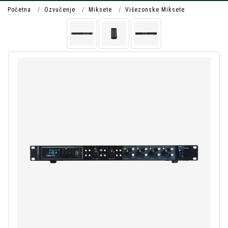
Početna
Ozvučenje
Miksete
Višezonske Miksete