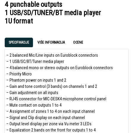
4 punchable outputs
1 USB/SD/TUNER/BT media player
1U format
SPECIFIKACIJE
VIŠE INFORMACIJA
OCENE
– 2 balanced Mic/Line inputs on Euroblock connectors
– 1 USB/SC/BT/Tuner media player
– 4 balanced mono or stereo outputs on Euroblock connectors
– Priority Micro
– Phantom power on inputs 1 and 2
– Gain and tone control (3 bands) on channels 1 and 2
– Gain adjustment on all inputs
– RJ45 connector for MIC-DESK4 microphone control panel
– Mute contact on outputs 1 to 4
– Assignment of zones 1 to 4 on each input channel
– Signal and Clip display on each input channel
– Output level display per zone via Vu meter 3 LEDs
– Equalization 2 bands on the front for outputs 1 to 4