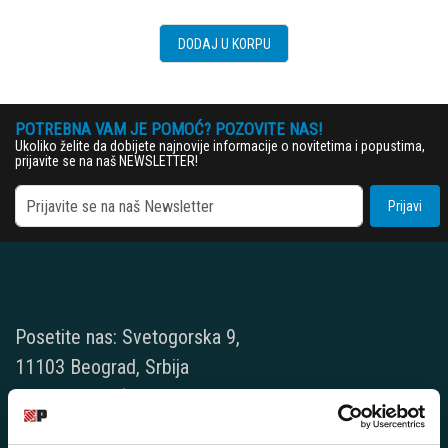
DODAJ U KORPU
POTREBNA VAM JE POMOĆ? POZOVITE NAS!
Ukoliko želite da dobijete najnovije informacije o novitetima i popustima,
prijavite se na naš NEWSLETTER!
Prijavi
Posetite nas: Svetogorska 9,
11103 Beograd, Srbija
Pišite nam: info@player.rs
Pozovite nas: +381 11 33-47-615