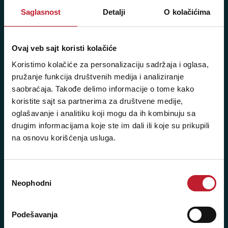
Sms/Viber/WhatsApp
Saglasnost
Detalji
O kolačićima
060/6470116
Ovaj veb sajt koristi kolačiće
NAŠE PRODAVNICE
Koristimo kolačiće za personalizaciju sadržaja i oglasa,
pružanje funkcija društvenih medija i analiziranje
Beograd - Svetogorska 9
saobraćaja. Takođe delimo informacije o tome kako
Telefoni:
koristite sajt sa partnerima za društvene medije,
oglašavanje i analitiku koji mogu da ih kombinuju sa
+381 11 3347 442
drugim informacijama koje ste im dali ili koje su prikupili
na osnovu korišćenja usluga.
+381 11 3347 615
+381 11 3347 883
Избор
+381 11 2688 067
Neophodni
сагласности
+381 11 2688 068
Podešavanja
+381 11 2688 069