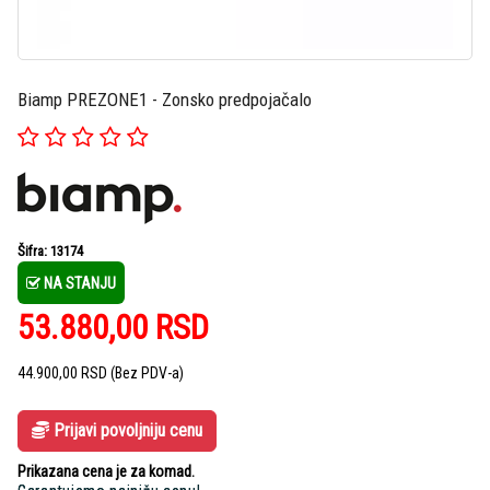
Biamp PREZONE1 - Zonsko predpojačalo
Šifra: 13174
NA STANJU
53.880,00
RSD
44.900,00
RSD
(Bez PDV-a)
Prijavi povoljniju cenu
Prikazana cena je za komad.