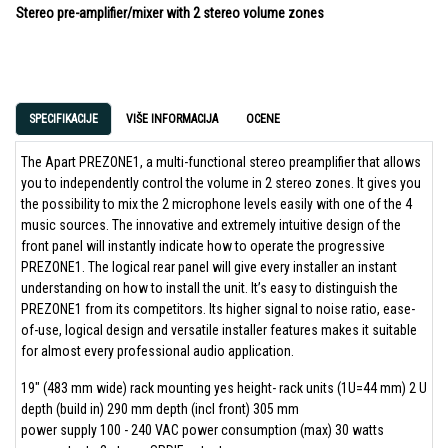
Stereo pre-amplifier/mixer with 2 stereo volume zones
SPECIFIKACIJE
VIŠE INFORMACIJA
OCENE
The Apart PREZONE1, a multi-functional stereo preamplifier that allows
you to independently control the volume in 2 stereo zones. It gives you
the possibility to mix the 2 microphone levels easily with one of the 4
music sources. The innovative and extremely intuitive design of the
front panel will instantly indicate how to operate the progressive
PREZONE1. The logical rear panel will give every installer an instant
understanding on how to install the unit. It’s easy to distinguish the
PREZONE1 from its competitors. Its higher signal to noise ratio, ease-
of-use, logical design and versatile installer features makes it suitable
for almost every professional audio application.
19" (483 mm wide) rack mounting yes height- rack units (1U=44 mm) 2 U
depth (build in) 290 mm depth (incl front) 305 mm
power supply 100 - 240 VAC power consumption (max) 30 watts