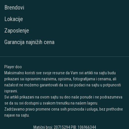
Brendovi
Lokacije
Zaposlenje
Garancija najnižih cena
Player doo
Maksimalno koristi sve svoje resurse da Vam svi artikli na sajtu budu
prikazani sa ispravnim nazivima, opisima, fotografijama i cenama, ali
nažalost ne možemo garantovati da su svi podaci na sajtu u potpunosti
ispravni.
Svi artikli prikazani na ovom sajtu su deo naše ponude i ne podrazumeva
se da su svi dostupni u svakom trenutku na našem lageru.
Zadržavamo pravo promene cena svih proizvoda i usluga, bez prethodne
najave na sajtu.
Matični broj: 20715294 PIB: 106966344