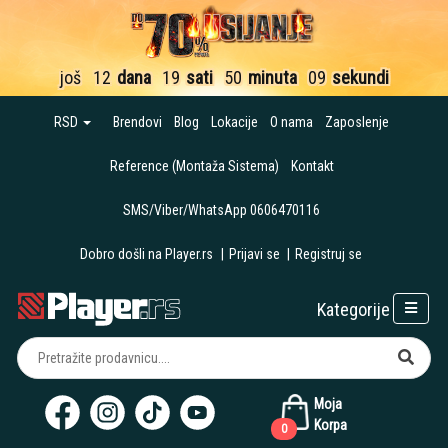
još
12
dana
19
sati
50
minuta
09
sekundi
RSD
Brendovi
Blog
Lokacije
O nama
Zaposlenje
Reference (Montaža Sistema)
Kontakt
SMS/Viber/WhatsApp 0606470116
Dobro došli na Player.rs
|
Prijavi se
|
Registruj se
Kategorije
Moja
Korpa
0