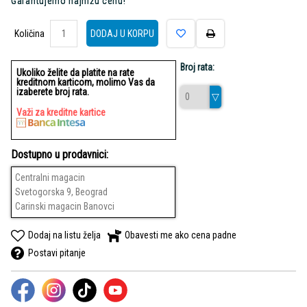
Garantujemo najnižu cenu!
Količina
Količina
DODAJ U KORPU
Broj rata:
Ukoliko želite da platite na rate
kreditnom karticom, molimo Vas da
izaberete broj rata.
Važi za kreditne kartice
Dostupno u prodavnici:
Centralni magacin
Svetogorska 9, Beograd
Carinski magacin Banovci
Dodaj na listu želja
Obavesti me ako cena padne
Postavi pitanje