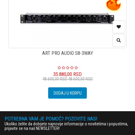
ART PRO AUDIO S8-3WAY
35.880,00
RSD
48.600,00
RSD
48.600,00
RSD
DODAJ U KORPU
POTREBNA VAM JE POMOĆ? POZOVITE NAS!
Ukoliko želite da dobijete najnovije informacije o novitetima i popustima,
prijavite se na naš NEWSLETTER!