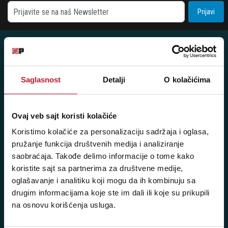
Prijavi
Posetite nas: Svetogorska 9,
Saglasnost
Detalji
O kolačićima
11103 Beograd, Srbija
Pišite nam: info@player.rs
Ovaj veb sajt koristi kolačiće
Pozovite nas: +381 11 33-47-615
Koristimo kolačiće za personalizaciju sadržaja i oglasa,
Sms/Viber/WhatsApp
pružanje funkcija društvenih medija i analiziranje
saobraćaja. Takođe delimo informacije o tome kako
060/6470116
koristite sajt sa partnerima za društvene medije,
oglašavanje i analitiku koji mogu da ih kombinuju sa
NAŠE PRODAVNICE
drugim informacijama koje ste im dali ili koje su prikupili
na osnovu korišćenja usluga.
Beograd - Svetogorska 9