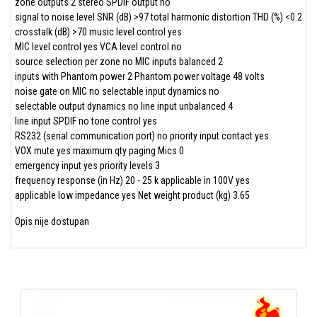
zone outputs 2 stereo SPDIF output no
signal to noise level SNR (dB) >97 total harmonic distortion THD (%) <0.2
crosstalk (dB) >70 music level control yes
MIC level control yes VCA level control no
source selection per zone no MIC inputs balanced 2
inputs with Phantom power 2 Phantom power voltage 48 volts
noise gate on MIC no selectable input dynamics no
selectable output dynamics no line input unbalanced 4
line input SPDIF no tone control yes
RS232 (serial communication port) no priority input contact yes
VOX mute yes maximum qty paging Mics 0
emergency input yes priority levels 3
frequency response (in Hz) 20 - 25 k applicable in 100V yes
applicable low impedance yes Net weight product (kg) 3.65
Opis nije dostupan