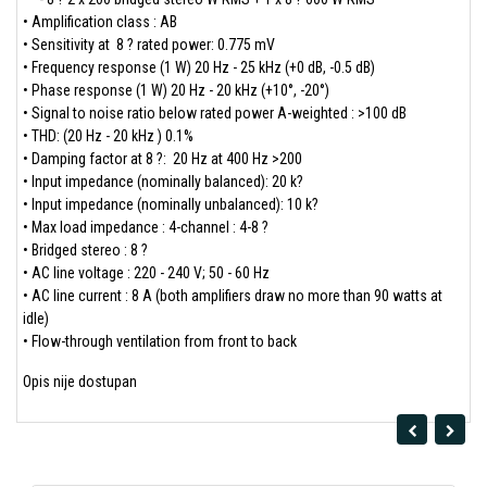
• Amplification class : AB
• Sensitivity at 8 ? rated power: 0.775 mV
• Frequency response (1 W) 20 Hz - 25 kHz (+0 dB, -0.5 dB)
• Phase response (1 W) 20 Hz - 20 kHz (+10°, -20°)
• Signal to noise ratio below rated power A-weighted : >100 dB
• THD: (20 Hz - 20 kHz ) 0.1%
• Damping factor at 8 ?: 20 Hz at 400 Hz >200
• Input impedance (nominally balanced): 20 k?
• Input impedance (nominally unbalanced): 10 k?
• Max load impedance : 4-channel : 4-8 ?
• Bridged stereo : 8 ?
• AC line voltage : 220 - 240 V; 50 - 60 Hz
• AC line current : 8 A (both amplifiers draw no more than 90 watts at
idle)
• Flow-through ventilation from front to back
Opis nije dostupan