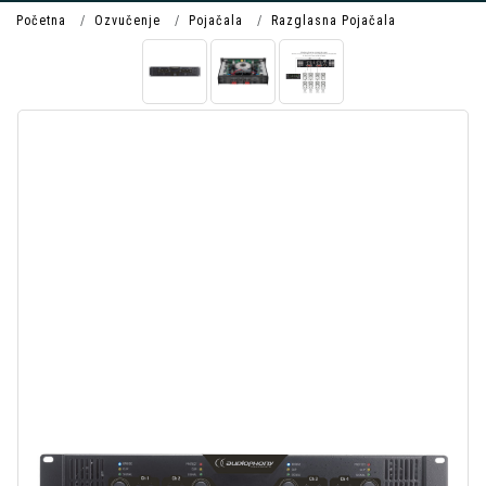
Početna
Ozvučenje
Pojačala
Razglasna Pojačala