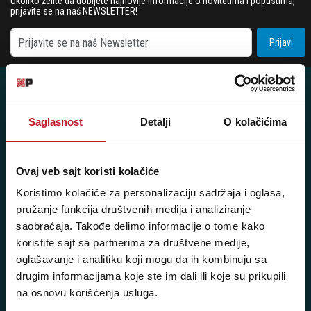
Ukoliko želite da dobijete najnovije informacije o novitetima i popustima,
prijavite se na naš NEWSLETTER!
Prijavi
Saglasnost
Detalji
O kolačićima
Posetite nas: Svetogorska 9,
11103 Beograd, Srbija
Ovaj veb sajt koristi kolačiće
Pišite nam: info@player.rs
Koristimo kolačiće za personalizaciju sadržaja i oglasa,
Pozovite nas: +381 11 33-47-615
pružanje funkcija društvenih medija i analiziranje
Sms/Viber/WhatsApp
saobraćaja. Takođe delimo informacije o tome kako
060/6470116
koristite sajt sa partnerima za društvene medije,
oglašavanje i analitiku koji mogu da ih kombinuju sa
drugim informacijama koje ste im dali ili koje su prikupili
NAŠE PRODAVNICE
na osnovu korišćenja usluga.