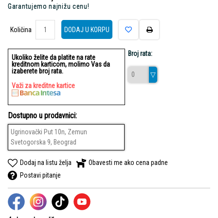
Garantujemo najnižu cenu!
Količina
Količina
DODAJ U KORPU
Broj rata:
Ukoliko želite da platite na rate
kreditnom karticom, molimo Vas da
izaberete broj rata.
Važi za kreditne kartice
Dostupno u prodavnici:
Ugrinovački Put 10n, Zemun
Svetogorska 9, Beograd
Dodaj na listu želja
Obavesti me ako cena padne
Postavi pitanje