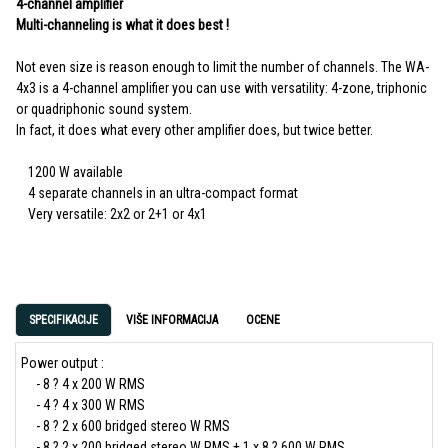
4-channel amplifier
Multi-channeling is what it does best !
Not even size is reason enough to limit the number of channels. The WA-
4x3 is a 4-channel amplifier you can use with versatility: 4-zone, triphonic
or quadriphonic sound system.
In fact, it does what every other amplifier does, but twice better.
1200 W available
4 separate channels in an ultra-compact format
Very versatile: 2x2 or 2+1 or 4x1
SPECIFIKACIJE
VIŠE INFORMACIJA
OCENE
Power output :
- 8 ? 4 x 200 W RMS
- 4 ? 4 x 300 W RMS
- 8 ? 2 x 600 bridged stereo W RMS
- 8 ? 2 x 200 bridged stereo W RMS + 1 x 8 ? 600 W RMS