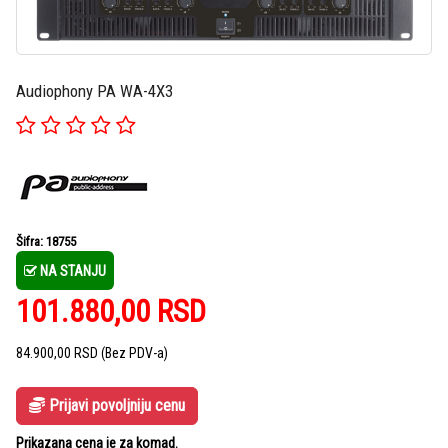
Audiophony PA WA-4X3
Šifra: 18755
NA STANJU
101.880,00
RSD
84.900,00
RSD
(Bez PDV-a)
Prijavi povoljniju cenu
Prikazana cena je za komad.