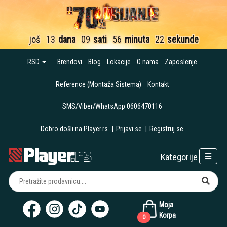
još
13
dana
09
sati
56
minuta
22
sekunde
RSD
Brendovi
Blog
Lokacije
O nama
Zaposlenje
Reference (Montaža Sistema)
Kontakt
SMS/Viber/WhatsApp 0606470116
Dobro došli na Player.rs
|
Prijavi se
|
Registruj se
Kategorije
Moja
Korpa
0