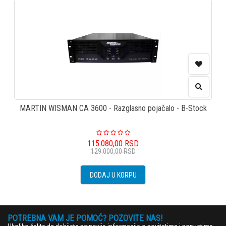
MARTIN WISMAN CA 3600 - Razglasno pojačalo - B-Stock
115.080,00
RSD
129.000,00
RSD
DODAJ U KORPU
POTREBNA VAM JE POMOĆ? POZOVITE NAS!