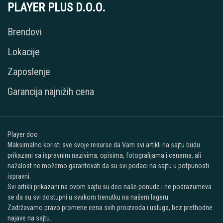
PLAYER PLUS D.O.O.
Brendovi
Lokacije
Zaposlenje
Garancija najnižih cena
Player doo
Maksimalno koristi sve svoje resurse da Vam svi artikli na sajtu budu
prikazani sa ispravnim nazivima, opisima, fotografijama i cenama, ali
nažalost ne možemo garantovati da su svi podaci na sajtu u potpunosti
ispravni.
Svi artikli prikazani na ovom sajtu su deo naše ponude i ne podrazumeva
se da su svi dostupni u svakom trenutku na našem lageru.
Zadržavamo pravo promene cena svih proizvoda i usluga, bez prethodne
najave na sajtu.