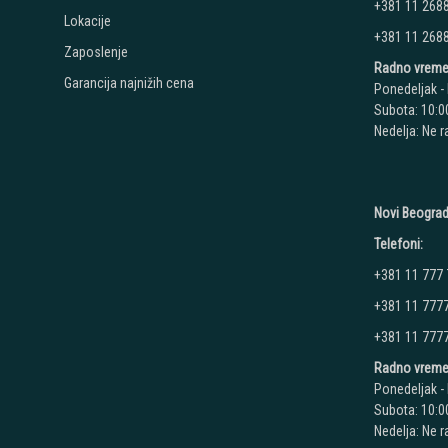
+381 11 268
Lokacije
+381 11 268
Zaposlenje
Radno vreme
Garancija najnižih cena
Ponedeljak - 
Subota: 10:00
Nedelja: Ne 
Novi Beograd
Telefoni:
+381 11 777
+381 11 777
+381 11 777
Radno vreme
Ponedeljak - 
Subota: 10:00
Nedelja: Ne 