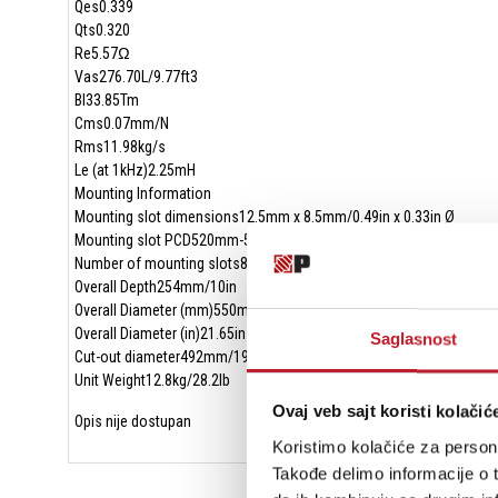
Qes0.339
Qts0.320
Re5.57Ω
Vas276.70L/9.77ft3
BI33.85Tm
Cms0.07mm/N
Rms11.98kg/s
Le (at 1kHz)2.25mH
Mounting Information
Mounting slot dimensions12.5mm x 8.5mm/0.49in x 0.33in Ø
Mounting slot PCD520mm-528mm/20.5in-20.8in
Number of mounting slots8
Overall Depth254mm/10in
Overall Diameter (mm)550mm
Overall Diameter (in)21.65in
Saglasnost
Cut-out diameter492mm/19.37in
Unit Weight12.8kg/28.2lb
Ovaj veb sajt koristi kolačić
Opis nije dostupan
Koristimo kolačiće za persona
Takođe delimo informacije o t