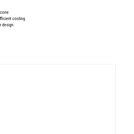
d cone
ficient cooling
r design