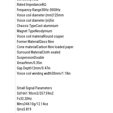
Rated Impedance8Ω
Frequency Range30Hz-3000Hz
Voice coil diameter (mm)125mm
Voice coil diameter (in)5in
Chassis TypeCast aluminium
Magnet TypeNeodymium
Voice coil materialRound copper
Former MaterialGlass fibre
Cone materialCarbon fibre loaded paper
Surround MaterialCloth-sealed
SuspensionDouble
Xmax9mm/0.35in
Gap Depth12mm/0.47in
Voice coil winding width30mm/1.18in
Small Signal Parameters
Sd1661.90cm2/257.59in2
Fs32.20Hz
Mms344.10g/12.14oz
Qms5.819