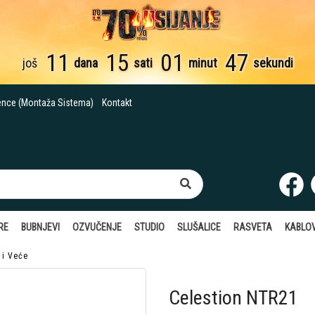
11
15
01
46
još
dana
sati
minut
sekundi
ence (Montaža Sistema)
Kontakt
RE
BUBNJEVI
OZVUČENJE
STUDIO
SLUŠALICE
RASVETA
KABLOV
 i Veće
Celestion NTR21