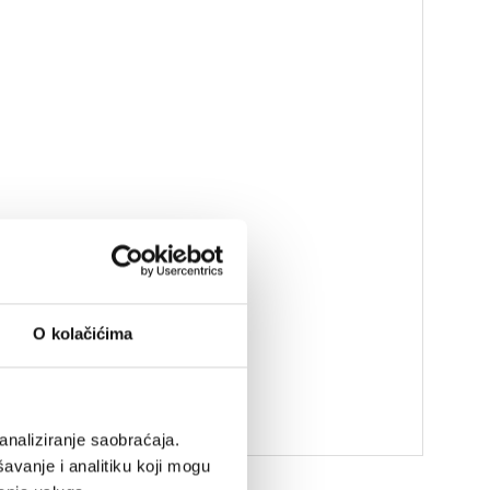
O kolačićima
analiziranje saobraćaja.
avanje i analitiku koji mogu