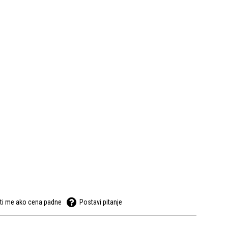
ti me ako cena padne
Postavi pitanje