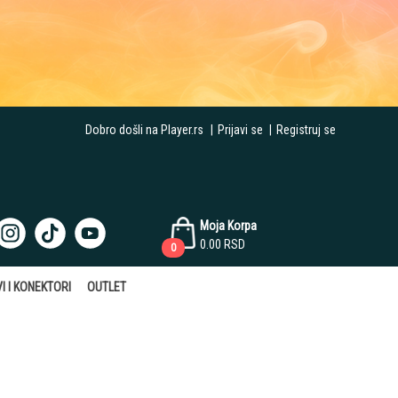
Dobro došli na Player.rs
|
Prijavi se
|
Registruj se
Moja Korpa
0.00
RSD
0
I I KONEKTORI
OUTLET