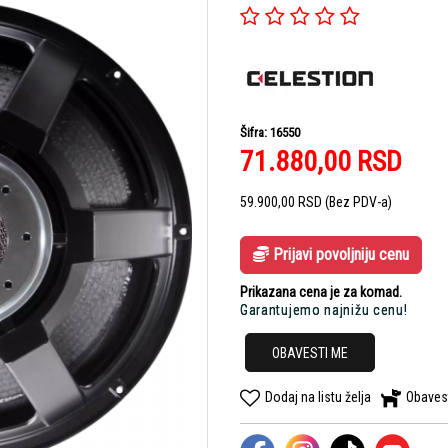
Šifra: 16550
71.880,00
RSD
59.900,00
RSD
(Bez PDV-a)
Prijavi povoljniju cenu
Prikazana cena je za komad.
Garantujemo najnižu cenu!
OBAVESTI ME
Dodaj na listu želja
Obaves