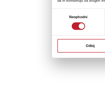
da ih kombinuju sa drugim inf
Избор
Neophodni
сагласности
Odbij