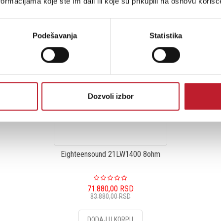
ormacijama koje ste im dali ili koje su prikupili na osnovu korišć
Podešavanja
Statistika
Dozvoli izbor
Eighteensound 21LW1400 8ohm
71.880,00
RSD
83.880,00
RSD
DODAJ U KORPU