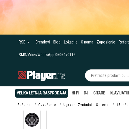
RSD
Brendovi
Blog
Lokacije
O nama
Zaposlenje
Refer
SMS/Viber/WhatsApp 0606470116
VELIKA LETNJA RASPRODAJA
HI-FI
DJ
GITARE
KLAVIJATU
Početna
Ozvučenje
Ugradni Zvučnici i Oprema
18 Inča