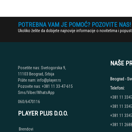
POTREBNA VAM JE POMOĆ? POZOVITE NAS!
Ukoliko želite da dobijete najnovije informacije o novitetima i popu
NAŠE P
Posetite nas: Svetogorska 9,
11103 Beograd, Srbija
Beograd - Sv
Pišite nam: info@player.rs
Pozovite nas: +381 11 33-47-615
Telefoni:
Sms/Viber/WhatsApp
+381 11 334
060/6470116
+381 11 334
PLAYER PLUS D.O.O.
+381 11 334
+381 11 268
Brendovi