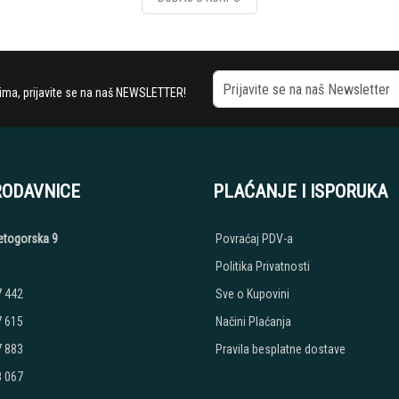
stima, prijavite se na naš NEWSLETTER!
RODAVNICE
PLAĆANJE I ISPORUKA
etogorska 9
Povraćaj PDV-a
Politika Privatnosti
7 442
Sve o Kupovini
7 615
Načini Plaćanja
7 883
Pravila besplatne dostave
8 067