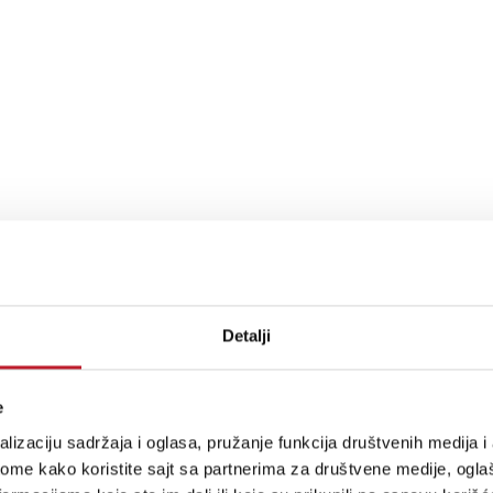
Detalji
e
lizaciju sadržaja i oglasa, pružanje funkcija društvenih medija i 
ome kako koristite sajt sa partnerima za društvene medije, oglaš