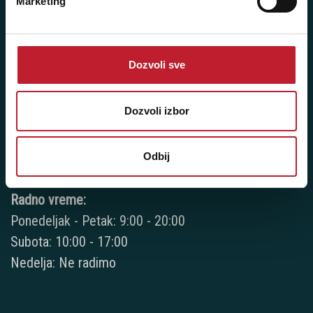
Marketing
Telefoni:
+381 11 3347 442
+381 11 3347 615
Dozvoli sve
+381 11 3347 883
Dozvoli izbor
+381 11 2688 067
+381 11 2688 068
Odbij
+381 11 2688 069
Radno vreme:
Ponedeljak - Petak: 9:00 - 20:00
Subota: 10:00 - 17:00
Nedelja: Ne radimo