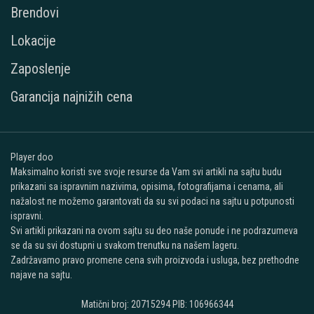
Brendovi
Lokacije
Zaposlenje
Garancija najnižih cena
Player doo
Maksimalno koristi sve svoje resurse da Vam svi artikli na sajtu budu
prikazani sa ispravnim nazivima, opisima, fotografijama i cenama, ali
nažalost ne možemo garantovati da su svi podaci na sajtu u potpunosti
ispravni.
Svi artikli prikazani na ovom sajtu su deo naše ponude i ne podrazumeva
se da su svi dostupni u svakom trenutku na našem lageru.
Zadržavamo pravo promene cena svih proizvoda i usluga, bez prethodne
najave na sajtu.
Matični broj: 20715294 PIB: 106966344