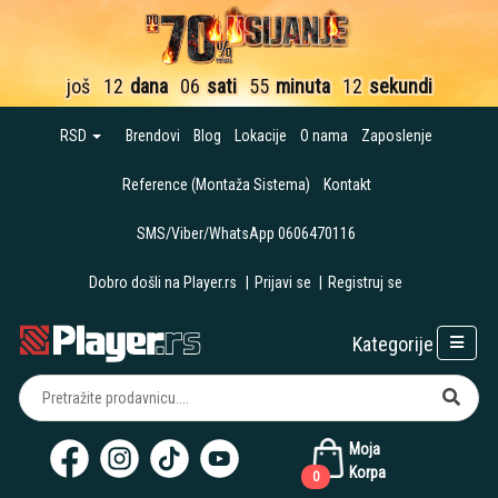
još
12
dana
06
sati
55
minuta
12
sekundi
RSD
Brendovi
Blog
Lokacije
O nama
Zaposlenje
Reference (Montaža Sistema)
Kontakt
SMS/Viber/WhatsApp 0606470116
Dobro došli na Player.rs
|
Prijavi se
|
Registruj se
Kategorije
Moja
Korpa
0