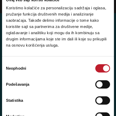
Prijavi
Koristimo kolačiće za personalizaciju sadržaja i oglasa,
pružanje funkcija društvenih medija i analiziranje
saobraćaja. Takođe delimo informacije o tome kako
koristite sajt sa partnerima za društvene medije,
oglašavanje i analitiku koji mogu da ih kombinuju sa
Posetite nas: Svetogorska 9,
drugim informacijama koje ste im dali ili koje su prikupili
11103 Beograd, Srbija
na osnovu korišćenja usluga.
Pišite nam: info@player.rs
Pozovite nas: +381 11 33-47-615
Избор
Sms/Viber/WhatsApp
Neophodni
сагласности
060/6470116
Podešavanja
NAŠE PRODAVNICE
Statistika
Beograd - Svetogorska 9