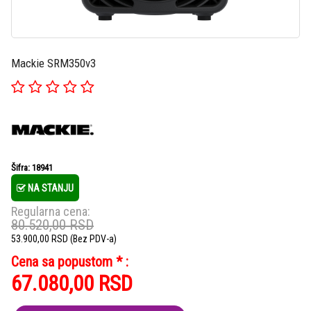
Mackie SRM350v3
Šifra: 18941
NA STANJU
Regularna cena:
80.520,00
RSD
53.900,00
RSD
(Bez PDV-a)
Cena sa popustom * :
67.080,00
RSD