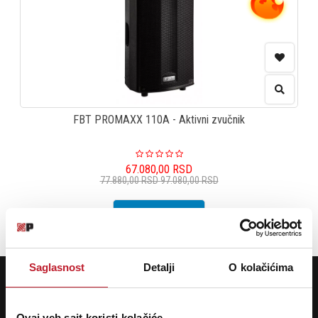
FBT PROMAXX 110A - Aktivni zvučnik
67.080,00
RSD
77.880,00
RSD
97.080,00
RSD
DODAJ U KORPU
Saglasnost
Detalji
O kolačićima
POTREBNA VAM JE POMOĆ? POZOVITE NAS!
Ukoliko želite da dobijete najnovije informacije o novitetima i popustima,
prijavite se na naš NEWSLETTER!
Ovaj veb sajt koristi kolačiće