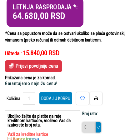
LETNJA RASPRODAJA *:
64.680,00
RSD
*Cena sa popustom može da se ostvari ukoliko se plaća gotovinski,
virmanom (preko računa) ili odmah debitnom karticom.
15.840,00
RSD
Ušteda :
Prijavi povoljniju cenu
Prikazana cena je za komad.
Garantujemo najnižu cenu!
Količina
Količina
DODAJ U KORPU
Broj rata:
Ukoliko želite da platite na rate
kreditnom karticom, molimo Vas da
izaberete broj rata.
Važi za kreditne kartice