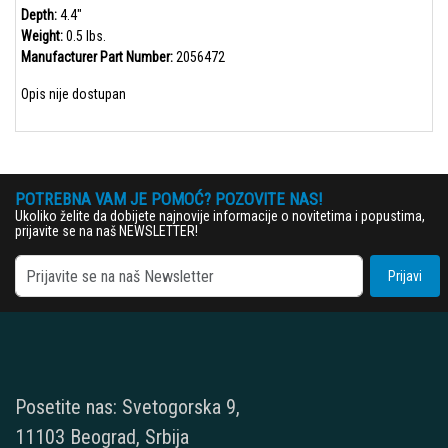
Depth:
4.4"
Weight:
0.5 lbs.
Manufacturer Part Number:
2056472
Opis nije dostupan
POTREBNA VAM JE POMOĆ? POZOVITE NAS!
Ukoliko želite da dobijete najnovije informacije o novitetima i popustima,
prijavite se na naš NEWSLETTER!
Prijavi
Posetite nas: Svetogorska 9,
11103 Beograd, Srbija