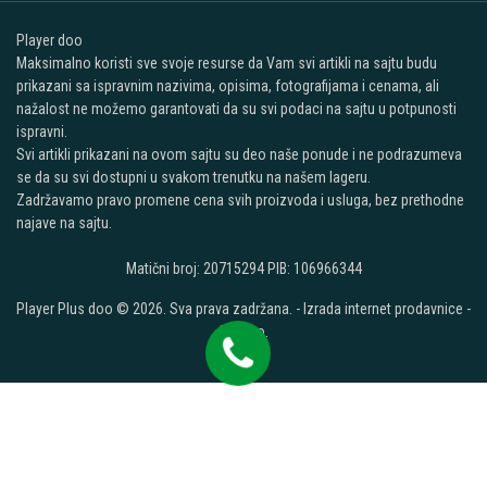
Player doo
Maksimalno koristi sve svoje resurse da Vam svi artikli na sajtu budu
prikazani sa ispravnim nazivima, opisima, fotografijama i cenama, ali
nažalost ne možemo garantovati da su svi podaci na sajtu u potpunosti
ispravni.
Svi artikli prikazani na ovom sajtu su deo naše ponude i ne podrazumeva
se da su svi dostupni u svakom trenutku na našem lageru.
Zadržavamo pravo promene cena svih proizvoda i usluga, bez prethodne
najave na sajtu.
Matični broj: 20715294 PIB: 106966344
Player Plus doo © 2026. Sva prava zadržana. -
Izrada internet prodavnice
-
Selltico.