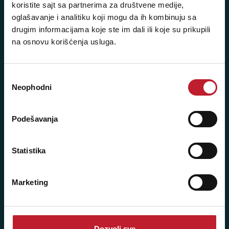
koristite sajt sa partnerima za društvene medije,
+381 11 2688 068
oglašavanje i analitiku koji mogu da ih kombinuju sa
+381 11 2688 069
drugim informacijama koje ste im dali ili koje su prikupili
na osnovu korišćenja usluga.
Radno vreme:
Ponedeljak - Petak: 9:00 - 20:00
Избор
Subota: 10:00 - 17:00
Neophodni
сагласности
Nedelja: Ne radimo
Podešavanja
Novi Beograd - Milutina Milankovića 120D
Statistika
Telefoni:
Marketing
+381 11 777 7776
+381 11 7777 270
Dozvoli sve