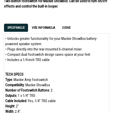
Two-button footswitch for Mackie Showbox. Can be used to turn on/off
effects and control the built-in looper.
SPECIFIKACIJE
VIŠE INFORMACIJA
OCENE
• Unlocks greater functionality for your Mackie ShowBox battery-
powered speaker system
• Plugs directly into the rear-mounted 6-channel mixer
• Compact dual footswitch design saves space at your feet
• Includes a 1/4-inch TRS cable
TECH SPECS
Type:
Mackie Amp footswitch
Compatibility:
Mackie ShowBox
Number of Footswitch Buttons:
2
Outputs:
1 x 1/4" TRS
Cable Included:
Yes, 1/4" TRS cable
Height:
2"
Width:
2.4"