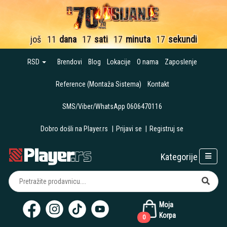
još
11
dana
17
sati
17
minuta
16
sekundi
RSD
Brendovi
Blog
Lokacije
O nama
Zaposlenje
Reference (Montaža Sistema)
Kontakt
SMS/Viber/WhatsApp 0606470116
Dobro došli na Player.rs
|
Prijavi se
|
Registruj se
Kategorije
Moja
Korpa
0