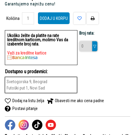
Garantujemo najnižu cenu!
Količina
Količina
DODAJ U KORPU
Broj rata:
Ukoliko želite da platite na rate
kreditnom karticom, molimo Vas da
izaberete broj rata.
Važi za kreditne kartice
Dostupno u prodavnici:
Svetogorska 9, Beograd
Futoški put 1, Novi Sad
Dodaj na listu želja
Obavesti me ako cena padne
Postavi pitanje