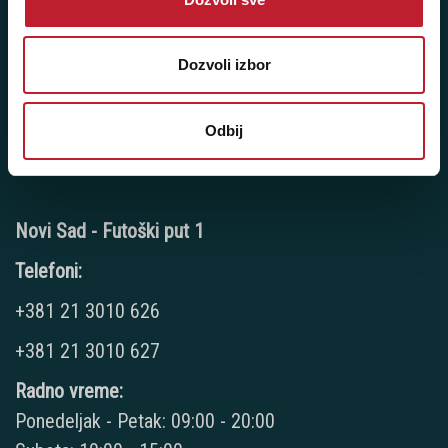
+381 11 7777 060
Radno vreme:
Dozvoli izbor
Ponedeljak - Petak: 9:00 - 20:00
Subota: 10:00 - 17:00
Nedelja: Ne radimo
Odbij
Novi Sad - Futoški put 1
Telefoni:
+381 21 3010 626
+381 21 3010 627
Radno vreme:
Ponedeljak - Petak: 09:00 - 20:00