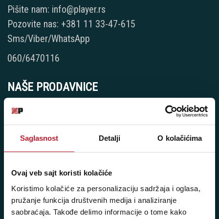
Pišite nam: info@player.rs
Pozovite nas: +381 11 33-47-615
Sms/Viber/WhatsApp
060/6470116
NAŠE PRODAVNICE
Beograd - Svetogorska 9
Telefoni:
Saglasnost
Detalji
O kolačićima
+381 11 3347 442
+381 11 3347 615
Ovaj veb sajt koristi kolačiće
+381 11 3347 883
Koristimo kolačiće za personalizaciju sadržaja i oglasa,
pružanje funkcija društvenih medija i analiziranje
+381 11 2688 067
saobraćaja. Takođe delimo informacije o tome kako