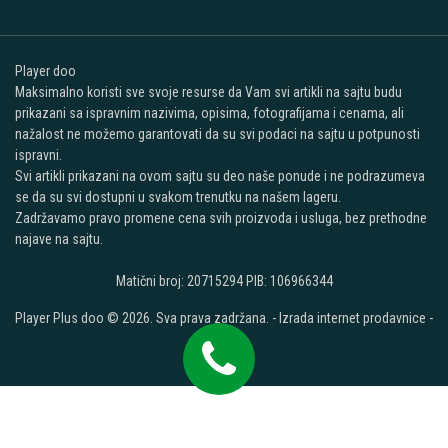
Player doo
Maksimalno koristi sve svoje resurse da Vam svi artikli na sajtu budu
prikazani sa ispravnim nazivima, opisima, fotografijama i cenama, ali
nažalost ne možemo garantovati da su svi podaci na sajtu u potpunosti
ispravni.
Svi artikli prikazani na ovom sajtu su deo naše ponude i ne podrazumeva
se da su svi dostupni u svakom trenutku na našem lageru.
Zadržavamo pravo promene cena svih proizvoda i usluga, bez prethodne
najave na sajtu.
Matični broj: 20715294 PIB: 106966344
Player Plus doo © 2026. Sva prava zadržana. -
Izrada internet prodavnice
-
Selltico.