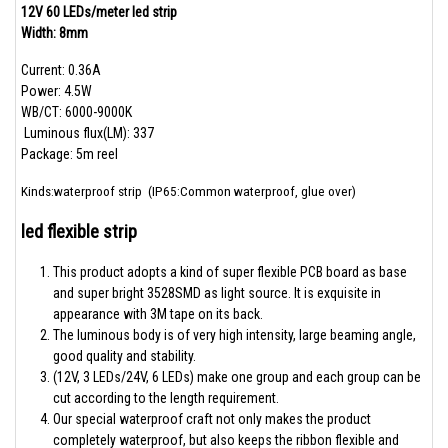
12V 60 LEDs/meter led strip
Width: 8mm
Current: 0.36A
Power: 4.5W
WB/CT: 6000-9000K
Luminous flux(LM): 337
Package: 5m reel
Kinds:waterproof strip (IP65:Common waterproof, glue over)
led flexible strip
This product adopts a kind of super flexible PCB board as base
and super bright 3528SMD as light source. It is exquisite in
appearance with 3M tape on its back.
The luminous body is of very high intensity, large beaming angle,
good quality and stability.
(12V, 3 LEDs/24V, 6 LEDs) make one group and each group can be
cut according to the length requirement.
Our special waterproof craft not only makes the product
completely waterproof, but also keeps the ribbon flexible and