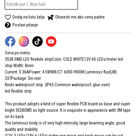
Futoški put 1, Novi Sad
Dodaj na listu želja
Obavesti me ako cena padne
Postavi pitanje
Cena po metru
3528 SMD LED flexibile stripColor: COLD WHITE12V 60 LEDs/meter led
strip Width: 8mm
Current: 0.36APower: 4.5WWB/CT: 6000-9000K Luminous flux(LM):
337Package: 5m reel
Kinds:waterproof strip (IP65:Common waterproof, glue over)
led flexible strip
This product adopts a kind of super flexible PCB board as base and super
bright 3528SMD as light source. It is exquisite in appearance with 3M tape
on its back.
The luminous body is of very high intensity, large beaming angle, good
quality and stability.
(12V, 3 LEDs/24V, 6 LEDs) make one group and each group can be cut