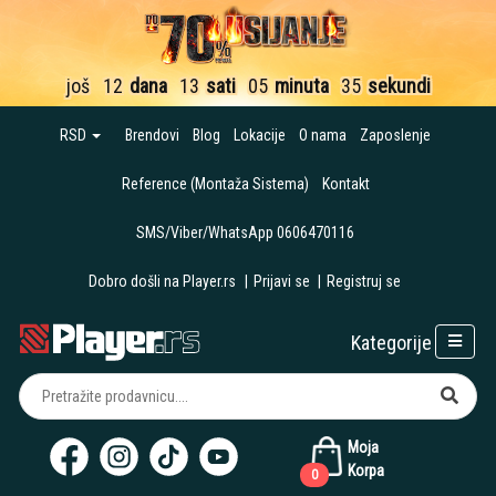
još
12
dana
13
sati
05
minuta
35
sekundi
RSD
Brendovi
Blog
Lokacije
O nama
Zaposlenje
Reference (Montaža Sistema)
Kontakt
SMS/Viber/WhatsApp 0606470116
Dobro došli na Player.rs
|
Prijavi se
|
Registruj se
Kategorije
Moja
Korpa
0