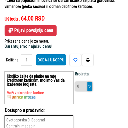
*Cena sa popustom može da se ostvari ukoliko se plaća gotovinski,
virmanom (preko računa) ili odmah debitnom karticom.
64,00
RSD
Ušteda :
Prijavi povoljniju cenu
Prikazana cena je za metar.
Garantujemo najnižu cenu!
Količina
Količina
DODAJ U KORPU
Broj rata:
Ukoliko želite da platite na rate
kreditnom karticom, molimo Vas da
izaberete broj rata.
Važi za kreditne kartice
Dostupno u prodavnici:
Svetogorska 9, Beograd
Centralni magacin