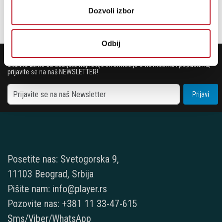
Dozvoli izbor
DODAJ U KORPU
Odbij
POTREBNA VAM JE POMOĆ? POZOVITE NAS!
Ukoliko želite da dobijete najnovije informacije o novitetima i popustima,
prijavite se na naš NEWSLETTER!
Prijavi
Posetite nas: Svetogorska 9,
11103 Beograd, Srbija
Pišite nam: info@player.rs
Pozovite nas: +381 11 33-47-615
Sms/Viber/WhatsApp