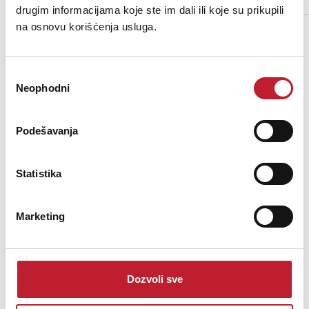
drugim informacijama koje ste im dali ili koje su prikupili
Opis nije dostupan
na osnovu korišćenja usluga.
Избор
Neophodni
сагласности
Podešavanja
Statistika
Marketing
INVISION COMPACT SNOW 1000 - Mašina za sneg
Dozvoli sve
27.480,00
RSD