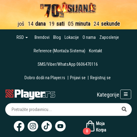
još
14
dana
19
sati
05
minuta
24
sekunde
RSD
Brendovi
Blog
Lokacije
O nama
Zaposlenje
Reference (Montaža Sistema)
Kontakt
SMS/Viber/WhatsApp 0606470116
Dobro došli na Player.rs
|
Prijavi se
|
Registruj se
Kategorije
Moja
Korpa
0