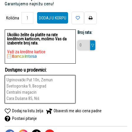
Garantujemo najnižu cenu!
Količina
Količina
DODAJ U KORPU
Broj rata:
Ukoliko želite da platite na rate
kreditnom karticom, molimo Vas da
izaberete broj rata.
Važi za kreditne kartice
Dostupno u prodavnici:
Ugrinovački Put 10n, Zemun
Svetogorska 9, Beograd
Centralni magacin
Cara Dušana 85, Niš
Dodaj na listu želja
Obavesti me ako cena padne
Postavi pitanje