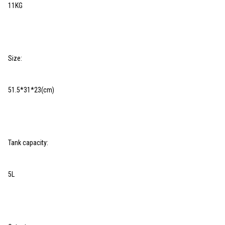
11KG
Size:
51.5*31*23(cm)
Tank capacity:
5L