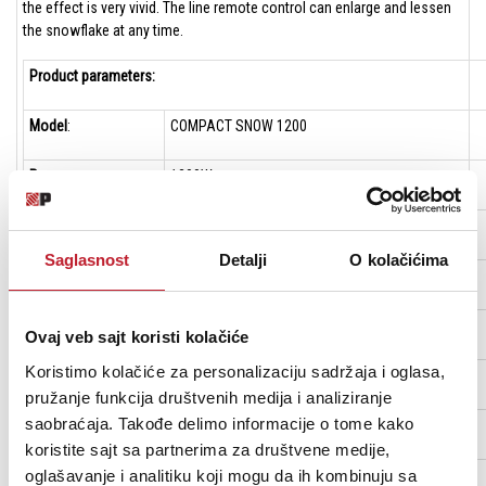
the effect is very vivid. The line remote control can enlarge and lessen
the snowflake at any time.
Product parameters:
Model
:
C
OMPACT SNOW 1200
Power
:
1200W
Voltage
:
AC110V 220-250V 50/60Hz
Saglasnost
Detalji
O kolačićima
Weight
:
11KG
Size
:
51.5*31*23(cm)
Ovaj veb sajt koristi kolačiće
Koristimo kolačiće za personalizaciju sadržaja i oglasa,
Tank capacit
y:
5L
pružanje funkcija društvenih medija i analiziranje
saobraćaja. Takođe delimo informacije o tome kako
Output
:
60 Cubic Meters
koristite sajt sa partnerima za društvene medije,
oglašavanje i analitiku koji mogu da ih kombinuju sa
Control mode
:
DMX512 Ciruitry Control Remote Control