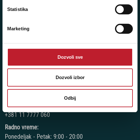
Radno vreme:
Statistika
Ponedeljak - Petak: 9:00 - 20:00
Subota: 10:00 - 17:00
Marketing
Nedelja: Ne radimo
Dozvoli sve
Novi Beograd - Milutina Milankovića 120D
Telefoni:
Dozvoli izbor
+381 11 777 7776
Odbij
+381 11 7777 270
+381 11 7777 060
Radno vreme:
Ponedeljak - Petak: 9:00 - 20:00