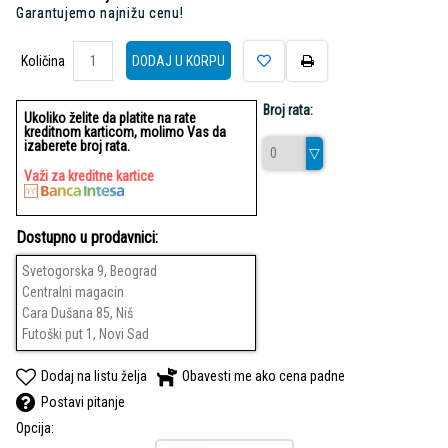
Garantujemo najnižu cenu!
Količina
Količina
DODAJ U KORPU
Broj rata:
Ukoliko želite da platite na rate
kreditnom karticom, molimo Vas da
izaberete broj rata.
Važi za kreditne kartice
Dostupno u prodavnici:
Svetogorska 9, Beograd
Centralni magacin
Cara Dušana 85, Niš
Futoški put 1, Novi Sad
Dodaj na listu želja
Obavesti me ako cena padne
Postavi pitanje
Opcija: