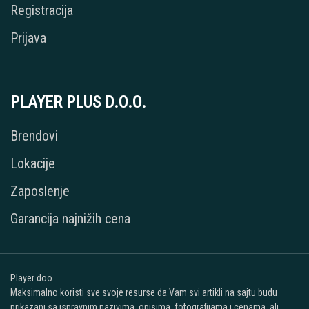
Registracija
Prijava
PLAYER PLUS D.O.O.
Brendovi
Lokacije
Zaposlenje
Garancija najnižih cena
Player doo
Maksimalno koristi sve svoje resurse da Vam svi artikli na sajtu budu
prikazani sa ispravnim nazivima, opisima, fotografijama i cenama, ali