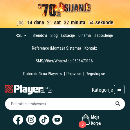
još
14
dana
21
sat
32
minuta
53
sekunde
RSD
Brendovi
Blog
Lokacije
O nama
Zaposlenje
Reference (Montaža Sistema)
Kontakt
SMS/Viber/WhatsApp 0606470116
Dobro došli na Player.rs
|
Prijavi se
|
Registruj se
Kategorije
Moja
Korpa
0