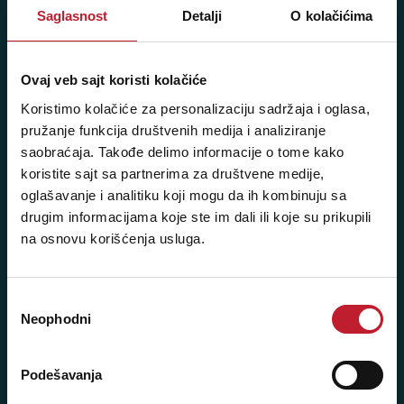
Saglasnost
Detalji
O kolačićima
060/6470116
Ovaj veb sajt koristi kolačiće
NAŠE PRODAVNICE
Koristimo kolačiće za personalizaciju sadržaja i oglasa,
Beograd - Svetogorska 9
pružanje funkcija društvenih medija i analiziranje
saobraćaja. Takođe delimo informacije o tome kako
Telefoni:
koristite sajt sa partnerima za društvene medije,
oglašavanje i analitiku koji mogu da ih kombinuju sa
+381 11 3347 442
drugim informacijama koje ste im dali ili koje su prikupili
+381 11 3347 615
na osnovu korišćenja usluga.
+381 11 3347 883
Избор
+381 11 2688 067
Neophodni
сагласности
+381 11 2688 068
Podešavanja
+381 11 2688 069