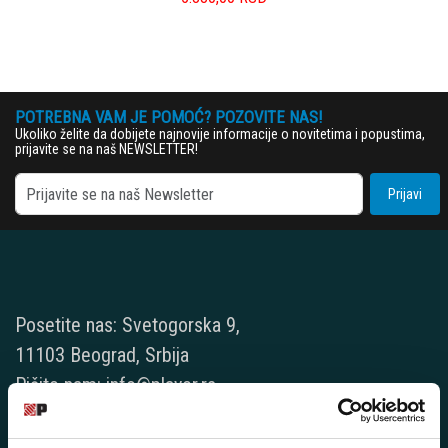
POTREBNA VAM JE POMOĆ? POZOVITE NAS!
Ukoliko želite da dobijete najnovije informacije o novitetima i popustima,
prijavite se na naš NEWSLETTER!
Prijavi
Posetite nas: Svetogorska 9,
11103 Beograd, Srbija
Pišite nam: info@player.rs
Pozovite nas: +381 11 33-47-615
Sms/Viber/WhatsApp