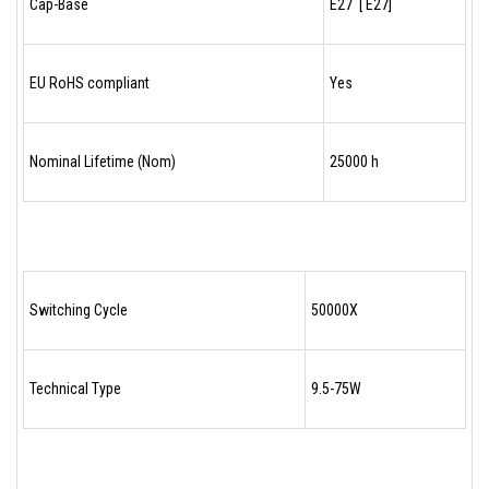
Cap-Base
E27 [ E27]
EU RoHS compliant
Yes
Nominal Lifetime (Nom)
25000 h
Switching Cycle
50000X
Technical Type
9.5-75W