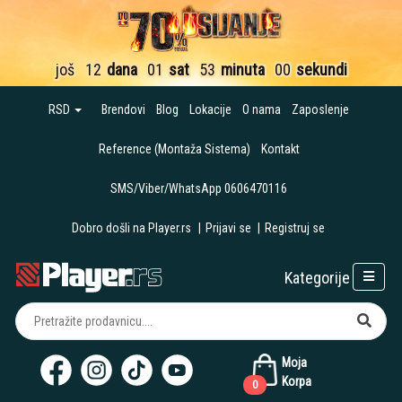
još
12
dana
01
sat
52
minuta
59
sekundi
RSD
Brendovi
Blog
Lokacije
O nama
Zaposlenje
Reference (Montaža Sistema)
Kontakt
SMS/Viber/WhatsApp 0606470116
Dobro došli na Player.rs
|
Prijavi se
|
Registruj se
Kategorije
Moja
Korpa
0