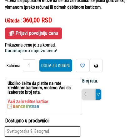
*Cena sa popustom može da se ostvari ukoliko se plaća gotovinski,
virmanom (preko računa) ili odmah debitnom karticom.
360,00
RSD
Ušteda :
Prijavi povoljniju cenu
Prikazana cena je za komad.
Garantujemo najnižu cenu!
Količina
Količina
DODAJ U KORPU
Broj rata:
Ukoliko želite da platite na rate
kreditnom karticom, molimo Vas da
izaberete broj rata.
Važi za kreditne kartice
Dostupno u prodavnici:
Svetogorska 9, Beograd