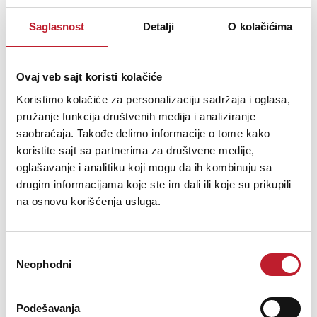
Controls and Dimming
Saglasnost
Detalji
O kolačićima
Ovaj veb sajt koristi kolačiće
Koristimo kolačiće za personalizaciju sadržaja i oglasa,
Dimmable
Yes
pružanje funkcija društvenih medija i analiziranje
saobraćaja. Takođe delimo informacije o tome kako
koristite sajt sa partnerima za društvene medije,
oglašavanje i analitiku koji mogu da ih kombinuju sa
drugim informacijama koje ste im dali ili koje su prikupili
na osnovu korišćenja usluga.
Approval and Application
Избор
Neophodni
сагласности
Podešavanja