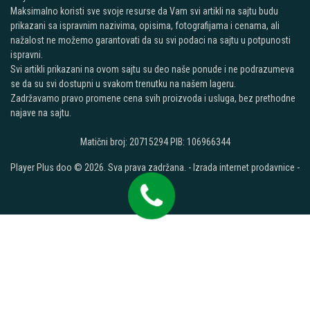
Maksimalno koristi sve svoje resurse da Vam svi artikli na sajtu budu
prikazani sa ispravnim nazivima, opisima, fotografijama i cenama, ali
nažalost ne možemo garantovati da su svi podaci na sajtu u potpunosti
ispravni.
Svi artikli prikazani na ovom sajtu su deo naše ponude i ne podrazumeva
se da su svi dostupni u svakom trenutku na našem lageru.
Zadržavamo pravo promene cena svih proizvoda i usluga, bez prethodne
najave na sajtu.
Matični broj: 20715294 PIB: 106966344
Player Plus doo © 2026. Sva prava zadržana. -
Izrada internet prodavnice
-
Selltico.