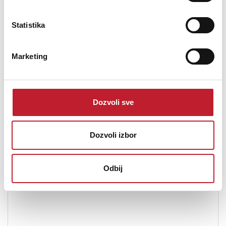
Energy Efficiency Label (EEL)
A+
Statistika
Suitable For Accent Lighting
Yes
Marketing
Dozvoli sve
Energy Consumption kWh/1000 h
10 kWh
Dozvoli izbor
Odbij
Product Data