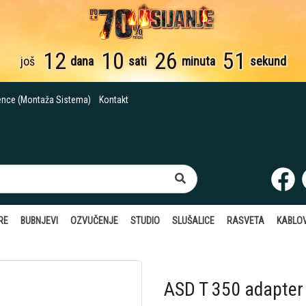
12
10
26
50
još
dana
sati
minuta
sekundi
ence (Montaža Sistema)
Kontakt
RE
BUBNJEVI
OZVUČENJE
STUDIO
SLUŠALICE
RASVETA
KABLOV
ASD T 350 adapter