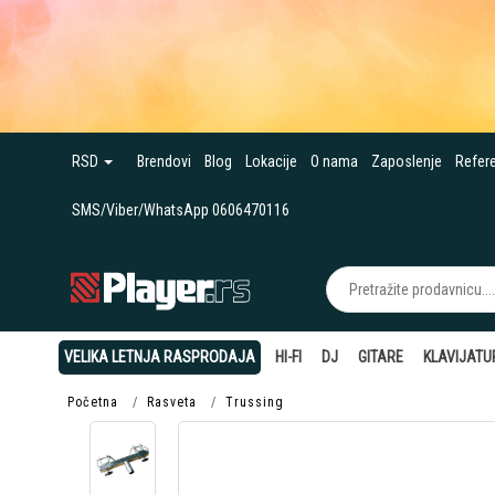
RSD
Brendovi
Blog
Lokacije
O nama
Zaposlenje
Refer
SMS/Viber/WhatsApp 0606470116
VELIKA LETNJA RASPRODAJA
HI-FI
DJ
GITARE
KLAVIJATU
Početna
Rasveta
Trussing