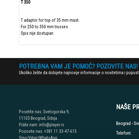
T 350
T adaptor for top of 35 mm mast.
For 250 to 350 mm trusses.
Opis nije dostupan
POTREBNA VAM JE POMOĆ? POZOVITE NAS!
Ukoliko želite da dobijete najnovije informacije o novitetima i popu
NAŠE P
Posetite nas: Svetogorska 9,
11103 Beograd, Srbija
Beograd - Sv
Pišite nam: info@player.rs
Pozovite nas: +381 11 33-47-615
Telefoni:
Sms/Viber/WhatsApp