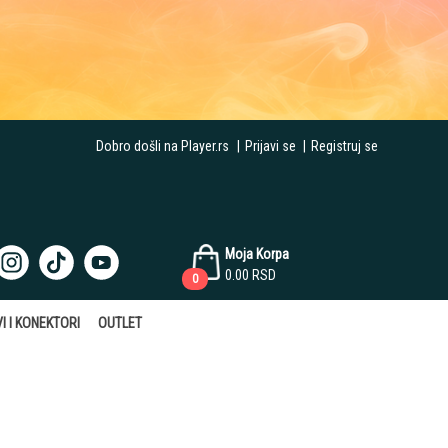
Dobro došli na Player.rs
|
Prijavi se
|
Registruj se
Moja Korpa
0.00
RSD
0
I I KONEKTORI
OUTLET