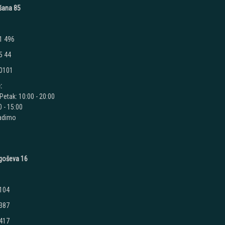
ušana 85
1 496
5 44
 0101
:
Petak: 10:00 - 20:00
 - 15:00
radimo
jegoševa 16
 104
 387
 417