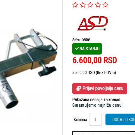
Šifra: 06583
NA STANJU
6.600,00
RSD
5.500,00
RSD
(Bez PDV-a)
Prijavi povoljniju cenu
Prikazana cena je za komad.
Garantujemo najnižu cenu!
Količina
Količina
DODAJ U KO