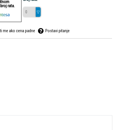
ditnom
roj rata.
ti me ako cena padne
Postavi pitanje