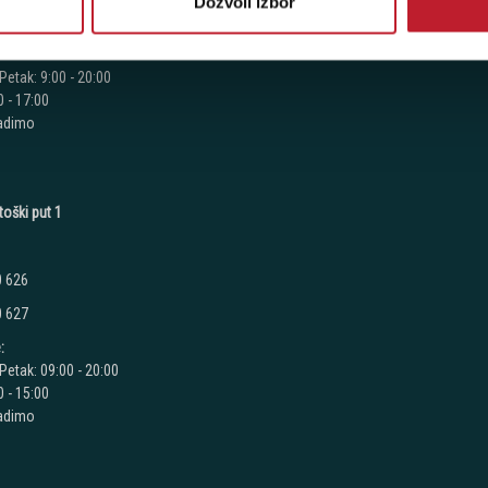
Dozvoli izbor
7 060
:
Petak: 9:00 - 20:00
 - 17:00
radimo
toški put 1
0 626
0 627
:
Petak: 09:00 - 20:00
 - 15:00
radimo