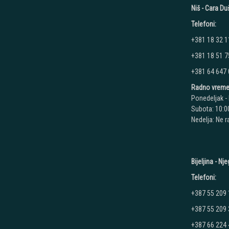
Niš - Cara D
Telefoni:
+381 18 32 1
+381 18 51 7
+381 64 647
Radno vreme
Ponedeljak - 
Subota: 10:00
Nedelja: Ne 
Bijeljina - N
Telefoni:
+387 55 209
+387 55 209
+387 66 224