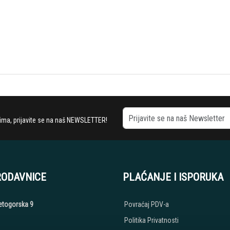
stima, prijavite se na naš NEWSLETTER!
RODAVNICE
PLAĆANJE I ISPORUKA
etogorska 9
Povraćaj PDV-a
Politika Privatnosti