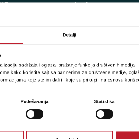
7 442
Sve o Kupovini
7 615
Načini Plaćanja
7 883
Pravila besplatne dostave
8 067
Detalji
8 068
8 069
e
:
lizaciju sadržaja i oglasa, pružanje funkcija društvenih medija i 
Petak: 9:00 - 20:00
ome kako koristite sajt sa partnerima za društvene medije, oglaš
 - 17:00
ormacijama koje ste im dali ili koje su prikupili na osnovu korišć
radimo
Podešavanja
Statistika
 - Milutina Milankovića 120D
 7776
7 270