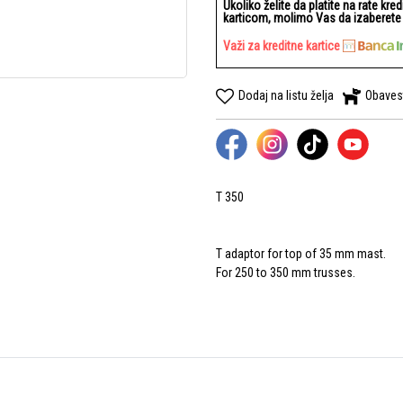
Ukoliko želite da platite na rate kre
karticom, molimo Vas da izaberete b
Važi za kreditne kartice
Dodaj na listu želja
Obaves
T 350
T adaptor for top of 35 mm mast.
For 250 to 350 mm trusses.