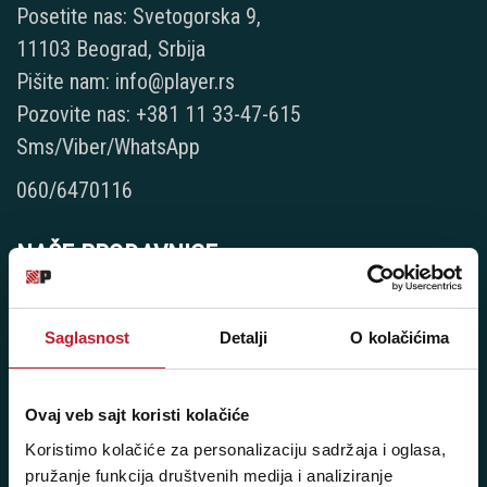
Posetite nas: Svetogorska 9,
11103 Beograd, Srbija
Pišite nam: info@player.rs
Pozovite nas: +381 11 33-47-615
Sms/Viber/WhatsApp
060/6470116
NAŠE PRODAVNICE
Beograd - Svetogorska 9
Saglasnost
Detalji
O kolačićima
Telefoni:
+381 11 3347 442
Ovaj veb sajt koristi kolačiće
+381 11 3347 615
Koristimo kolačiće za personalizaciju sadržaja i oglasa,
pružanje funkcija društvenih medija i analiziranje
+381 11 3347 883