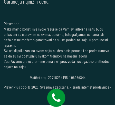
Garancija najnižih cena
Player doo
Maksimalno koristi sve svoje resurse da Vam svi artikli na sajtu budu
prikazani sa ispravnim nazivima, opisima, fotografijama i cenama, ali
nažalost ne možemo garantovati da su svi podaci na sajtu u potpunosti
ispravni.
Svi artikli prikazani na ovom sajtu su deo naše ponude i ne podrazumeva
se da su svi dostupni u svakom trenutku na našem lageru.
Zadržavamo pravo promene cena svih proizvoda i usluga, bez prethodne
najave na sajtu.
Matični broj: 20715294 PIB: 106966344
Player Plus doo © 2026. Sva prava zadržana. -
Izrada internet prodavnice
-
Selltico.