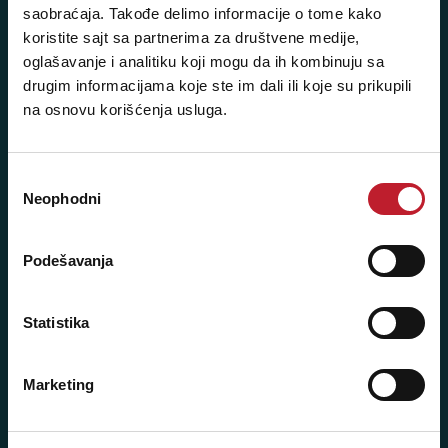
saobraćaja. Takođe delimo informacije o tome kako
+381 11 2688 067
koristite sajt sa partnerima za društvene medije,
oglašavanje i analitiku koji mogu da ih kombinuju sa
+381 11 2688 068
drugim informacijama koje ste im dali ili koje su prikupili
na osnovu korišćenja usluga.
+381 11 2688 069
Radno vreme:
Избор
Ponedeljak - Petak: 9:00 - 20:00
Neophodni
сагласности
Subota: 10:00 - 17:00
Nedelja: Ne radimo
Podešavanja
Statistika
Novi Beograd - Milutina Milankovića 120D
Telefoni:
Marketing
+381 11 777 7776