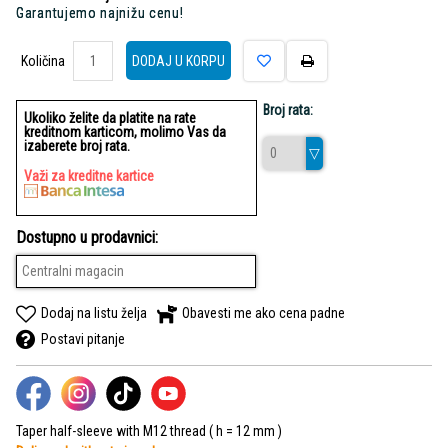
Garantujemo najnižu cenu!
Količina
Količina
DODAJ U KORPU
Broj rata:
Ukoliko želite da platite na rate
kreditnom karticom, molimo Vas da
izaberete broj rata.
Važi za kreditne kartice
Dostupno u prodavnici:
Centralni magacin
Dodaj na listu želja
Obavesti me ako cena padne
Postavi pitanje
Taper half-sleeve with M12 thread ( h = 12 mm )