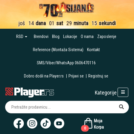
još
14
dana
01
sat
29
minuta
15
sekundi
RSD
Brendovi
Blog
Lokacije
O nama
Zaposlenje
Reference (Montaža Sistema)
Kontakt
SMS/Viber/WhatsApp 0606470116
Dobro došli na Player.rs
|
Prijavi se
|
Registruj se
Kategorije
Moja
Korpa
0