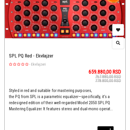
SPL PQ Red - Ekvilajzer
-
Ekvilajzeri
659.880,00
RSD
767.880,00
RSD
778.800,00
RSD
Styled in red and suitable for mastering purposes,
the PQ from SPL is a parametric equalizer—specifically, it's a
redesigned edition of their well-regarded Model 2050 SPL PQ
Mastering Equalizer. It features stereo and dual-mono operat...