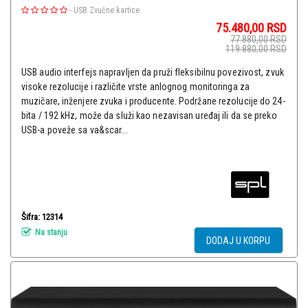
-
USB Zvučne kartice
75.480,00
RSD
77.880,00
RSD
119.880,00
RSD
USB audio interfejs napravljen da pruži fleksibilnu povezivost, zvuk
visoke rezolucije i različite vrste anlognog monitoringa za
muzičare, inženjere zvuka i producente. Podržane rezolucije do 24-
bita / 192 kHz, može da služi kao nezavisan uređaj ili da se preko
USB-a poveže sa va&scar...
Šifra: 12314
Na stanju
DODAJ U KORPU