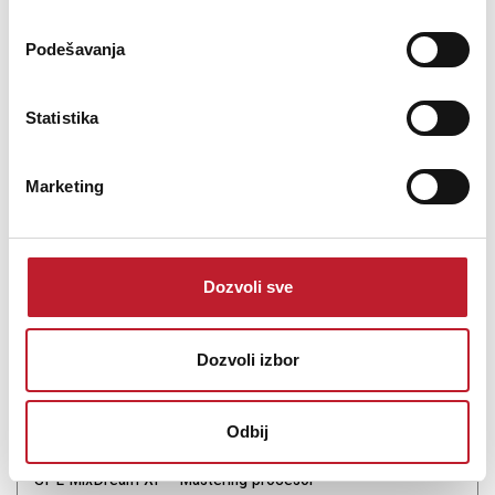
Podešavanja
Statistika
Šifra: 13973
Na stanju
DODAJ U KORPU
Marketing
Dozvoli sve
Dozvoli izbor
Odbij
SPL MixDream XP - Mastering procesor