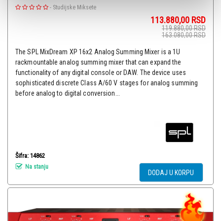
-
Studijske Miksete
113.880,00
RSD
119.880,00
RSD
163.080,00
RSD
The SPL MixDream XP 16x2 Analog Summing Mixer is a 1U
rackmountable analog summing mixer that can expand the
functionality of any digital console or DAW. The device uses
sophisticated discrete Class A/60 V stages for analog summing
before analog to digital conversion...
Šifra: 14862
Na stanju
DODAJ U KORPU