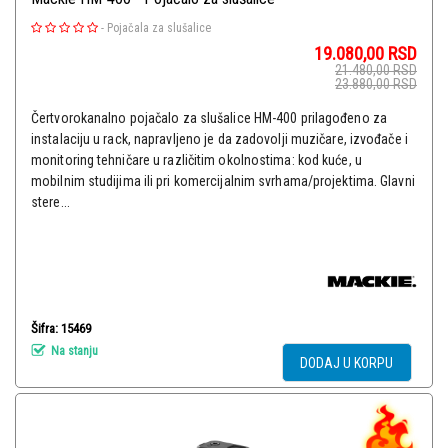
-
Pojačala za slušalice
19.080,00
RSD
21.480,00
RSD
23.880,00
RSD
Čertvorokanalno pojačalo za slušalice HM-400 prilagođeno za
instalaciju u rack, napravljeno je da zadovolji muzičare, izvođače i
monitoring tehničare u različitim okolnostima: kod kuće, u
mobilnim studijima ili pri komercijalnim svrhama/projektima. Glavni
stere...
Šifra: 15469
Na stanju
DODAJ U KORPU