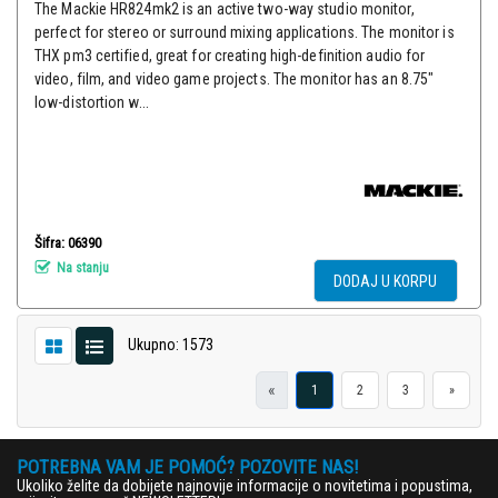
The Mackie HR824mk2 is an active two-way studio monitor,
perfect for stereo or surround mixing applications. The monitor is
THX pm3 certified, great for creating high-definition audio for
video, film, and video game projects. The monitor has an 8.75"
low-distortion w...
Šifra: 06390
Na stanju
DODAJ U KORPU
Ukupno: 1573
«
1
2
3
»
POTREBNA VAM JE POMOĆ? POZOVITE NAS!
Ukoliko želite da dobijete najnovije informacije o novitetima i popustima,