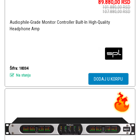
89.880,00
RSD
101.880,00
RSD
107.880,00
RSD
Audiophile-Grade Monitor Controller Built-In High-Quality
Headphone Amp
Šifra: 18334
Na stanju
DODAJ U KORPU