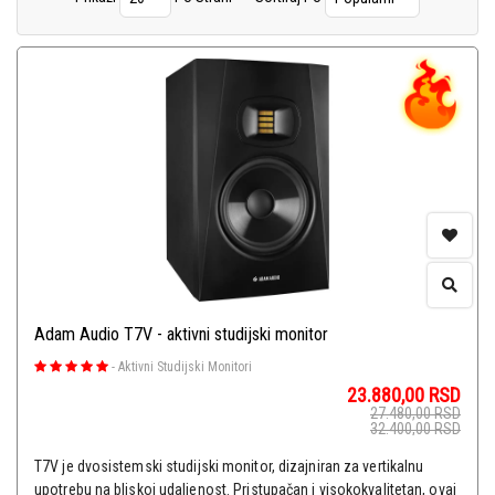
Studio Paketi
(13)
Software
(16)
Broadcast
(27)
Adam Audio T7V - aktivni studijski monitor
-
Aktivni Studijski Monitori
23.880,00
RSD
27.480,00
RSD
32.400,00
RSD
T7V je dvosistemski studijski monitor, dizajniran za vertikalnu
upotrebu na bliskoj udaljenost. Pristupačan i visokokvalitetan, ovaj