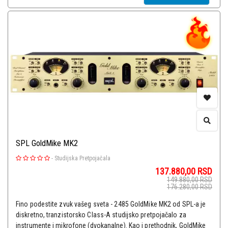
SPL GoldMike MK2
-
Studijska Pretpojačala
137.880,00
RSD
149.880,00
RSD
176.280,00
RSD
Fino podestite zvuk vašeg sveta - 2485 GoldMike MK2 od SPL-a je
diskretno, tranzistorsko Class-A studijsko pretpojačalo za
instrumente i mikrofone (dvokanalne). Kao i prethodnik, GoldMike