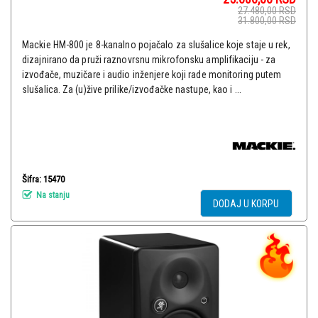
27.480,00
RSD
31.800,00
RSD
Mackie HM-800 je 8-kanalno pojačalo za slušalice koje staje u rek,
dizajnirano da pruži raznovrsnu mikrofonsku amplifikaciju - za
izvođače, muzičare i audio inženjere koji rade monitoring putem
slušalica. Za (u)žive prilike/izvođačke nastupe, kao i ...
Šifra: 15470
Na stanju
DODAJ U KORPU