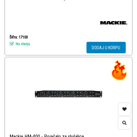
Šifra: 17103
Na stanju
DODAJ U KORPU
Mackie HM-400 - Pojačalo za slušalice