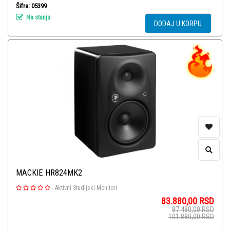
Šifra: 05399
Na stanju
DODAJ U KORPU
MACKIE HR824MK2
-
Aktivni Studijski Monitori
83.880,00
RSD
87.480,00
RSD
101.880,00
RSD