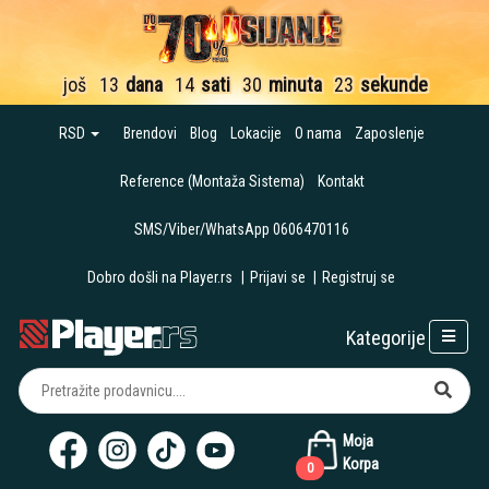
još
13
dana
14
sati
30
minuta
22
sekunde
RSD
Brendovi
Blog
Lokacije
O nama
Zaposlenje
Reference (Montaža Sistema)
Kontakt
SMS/Viber/WhatsApp 0606470116
Dobro došli na Player.rs
|
Prijavi se
|
Registruj se
Kategorije
Moja
Korpa
0