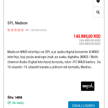
SPL Madison
-
AD / DA Konverteri
143.880,00
RSD
155.880,00
RSD
203.880,00
RSD
Madison MADI interfejs od SPL-a je audio/digital konverter & MADI
interfejs, koji pruža analogni zvuk za svaku digitalnu (MADI / Multi-
channel Audio Digital Interface) konzolu, ruter i PC MADI karticu. Sa
16 ulaznih i 16 izlaznih kanala u jednom rek komadu, Madiso...
Šifra: 14858
Na stanju
DODAJ U KORPU