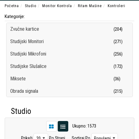
Početna
Studio
Monitor Kontrola
Ritam Mašine
Kontroleri
Kategorije:
Zvučne kartice
(204)
Studijski Monitori
(271)
Studijski Mikrofoni
(256)
Studijske Slušalice
(172)
Miksete
(36)
Obrada signala
(215)
Snimači/Rekorderi
(102)
Studio
Kontroleri
(54)
Ukupno: 1573
Studijski Pribor
(209)
Prikaži
Po Strani
Sortiraj Po
20
Popularni