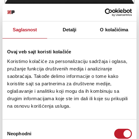
Saglasnost
Detalji
O kolačićima
Ovaj veb sajt koristi kolačiće
Koristimo kolačiće za personalizaciju sadržaja i oglasa,
pružanje funkcija društvenih medija i analiziranje
SPL 2Control - Monitor kontroler
saobraćaja. Takođe delimo informacije o tome kako
-
Monitor Kontrola
koristite sajt sa partnerima za društvene medije,
94.680,00
RSD
oglašavanje i analitiku koji mogu da ih kombinuju sa
107.880,00
RSD
drugim informacijama koje ste im dali ili koje su prikupili
na osnovu korišćenja usluga.
The SPL 2Control is a compact, lightweight analog monitoring
controller offering flexible and portable control of multiple sets of
speakers and headphones for audio engineers, producers, and
musicians in the studio or on the road. Route two stereo sources
Избор
Neophodni
via balance...
сагласности