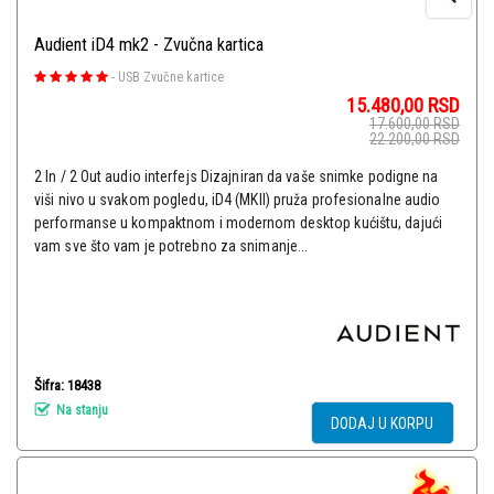
Audient iD4 mk2 - Zvučna kartica
-
USB Zvučne kartice
15.480,00
RSD
17.600,00
RSD
22.200,00
RSD
2 In / 2 Out audio interfejs Dizajniran da vaše snimke podigne na
viši nivo u svakom pogledu, iD4 (MKII) pruža profesionalne audio
performanse u kompaktnom i modernom desktop kućištu, dajući
vam sve što vam je potrebno za snimanje...
Šifra: 18438
Na stanju
DODAJ U KORPU