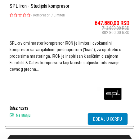
SPL Iron - Studijski kompresor
-
Kompresori / Limiteri
647.880,00
RSD
713.800,00
RSD
802.800,00
RSD
SPL-ov crni master kompresor IRON je limiter i dvokanalni
kompresor sa varijabilnim prednaponom ('bias'), za upotrebu u
procesima masteringa. IRON je inspirisan klasičnim dizajnom
Fairchild & Gates kompresora koji koriste daljinsko odsecanje
cevnog predna...
Šifra: 12313
Na stanju
DODAJ U KORPU