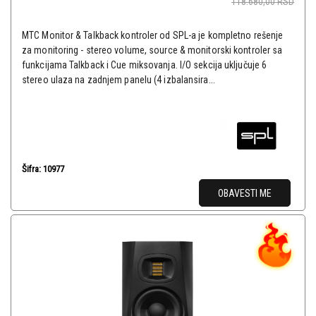
118.680,00
RSD
MTC Monitor & Talkback kontroler od SPL-a je kompletno rešenje
za monitoring - stereo volume, source & monitorski kontroler sa
funkcijama Talkback i Cue miksovanja. I/O sekcija uključuje 6
stereo ulaza na zadnjem panelu (4 izbalansira...
Šifra: 10977
OBAVESTI ME