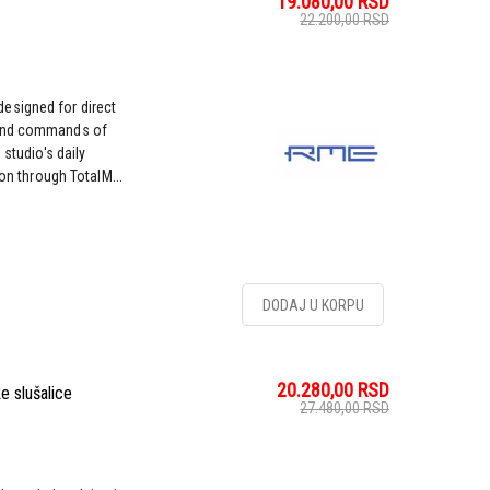
19.080,00
RSD
22.200,00
RSD
esigned for direct
 and commands of
 studio's daily
ion through TotalM...
DODAJ U KORPU
20.280,00
RSD
 slušalice
27.480,00
RSD