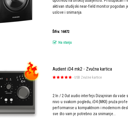
upotrebu na bliskoj udaljenost. Pristupačan i 
aktivan studijski near-field monitor pogodan j
uslove i snimanja.
Šifra: 16872
Na stanju
Audient iD4 mk2 - Zvučna kartica
-
USB Zvučne kartice
2 In / 2 Out audio interfejs Dizajniran da vaše
nivo u svakom pogledu, iD4 (MKII) pruža prof
performanse u kompaktnom i modernom deskt
sve što vam je potrebno za snimanje...