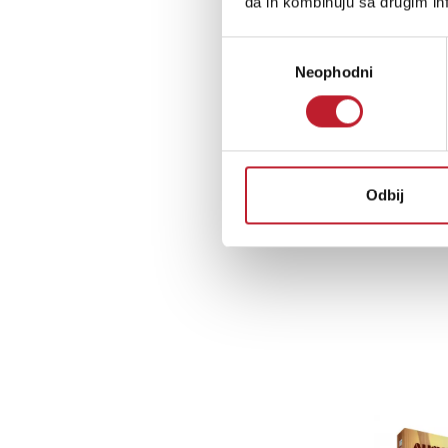
da ih kombinuju sa drugim inf
Избор
Neophodni
сагласности
Odbij