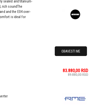
ly sealed and titanium-
l, rich soundThe
and and the E04 over-
omfort is ideal for
OBAVESTI ME
83.880,00
RSD
89.880,00
RSD
verter