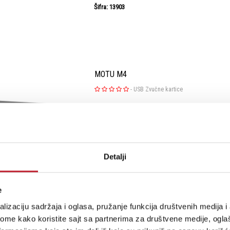
Šifra: 13903
MOTU M4
-
USB Zvučne kartice
BEST IN CLASS Audio Quality Equipped with 
Ultra™ DAC Technology found in audio interf
the M4 delivers an astonishing 120 dB Dynami
outputs. ESS converters also drive the headph
Detalji
Šifra: 13936
e
lizaciju sadržaja i oglasa, pružanje funkcija društvenih medija i 
ome kako koristite sajt sa partnerima za društvene medije, oglaš