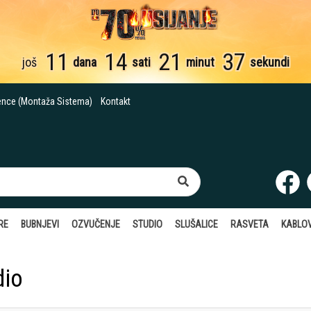
11
14
21
36
još
dana
sati
minut
sekundi
ence (Montaža Sistema)
Kontakt
RE
BUBNJEVI
OZVUČENJE
STUDIO
SLUŠALICE
RASVETA
KABLOV
dio