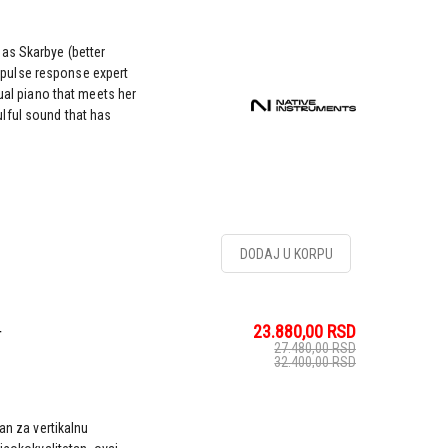
as Skarbye (better
pulse response expert
tual piano that meets her
lful sound that has
DODAJ U KORPU
23.880,00
RSD
r
27.480,00
RSD
32.400,00
RSD
an za vertikalnu