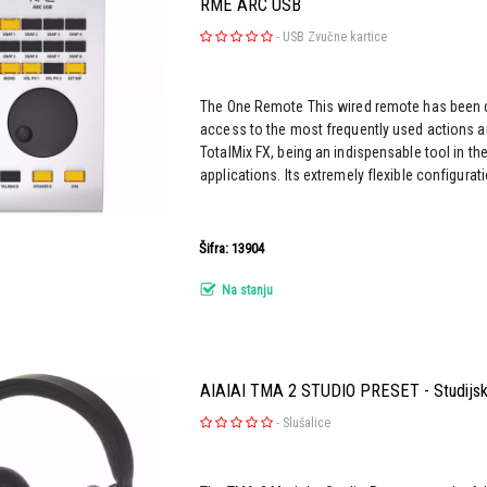
RME ARC USB
-
USB Zvučne kartice
The One Remote This wired remote has been d
access to the most frequently used actions
TotalMix FX, being an indispensable tool in the
applications. Its extremely flexible configurat
Šifra: 13904
Na stanju
AIAIAI TMA 2 STUDIO PRESET - Studijske
-
Slušalice