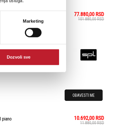
enja usluga.
77.880,00
RSD
101.880,00
RSD
Marketing
 model u industriji za
u kontrolu jačine zvuka
5.1 surround i stereo
Dozvoli sve
OBAVESTI ME
10.692,00
RSD
 piano
11.880,00
RSD