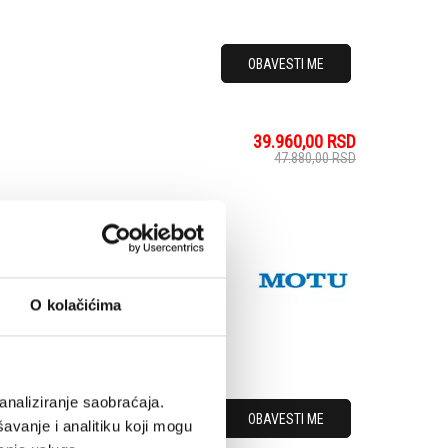
OBAVESTI ME
39.960,00
RSD
47.880,00
RSD
the same ESS Sabre32
aces costing thousands,
c Range on its main
one output, whic...
O kolačićima
analiziranje saobraćaja.
OBAVESTI ME
avanje i analitiku koji mogu