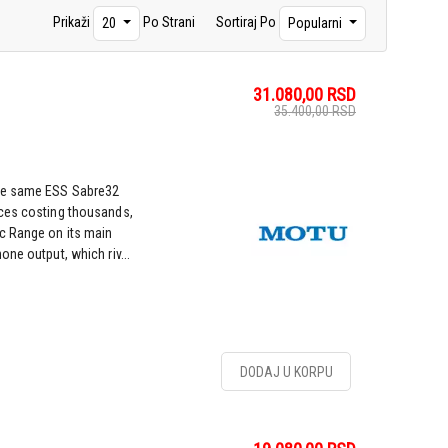
Prikaži
Po Strani
Sortiraj Po
20
Popularni
31.080,00
RSD
35.400,00
RSD
the same ESS Sabre32
aces costing thousands,
c Range on its main
ne output, which riv...
DODAJ U KORPU