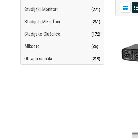
Studijski Monitori
(271)
Studijski Mikrofoni
(261)
Studijske Slušalice
(172)
Miksete
(36)
Obrada signala
(219)
Snimači/Rekorderi
(102)
Kontroleri
(54)
Studijski Pribor
(209)
Studio Paketi
(13)
Software
(16)
Broadcast
(27)