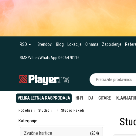
RSD
Brendovi
Blog
Lokacije
O nama
Zaposlenje
Refer
SMS/Viber/WhatsApp 0606470116
VELIKA LETNJA RASPRODAJA
HI-FI
DJ
GITARE
KLAVIJATU
Početna
Studio
Studio Paketi
Stu
Kategorije:
Zvučne kartice
(204)