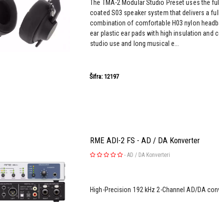
The TMA-2 Modular Studio Preset uses the ful
coated S03 speaker system that delivers a ful
combination of comfortable H03 nylon headb
ear plastic ear pads with high insulation and c
studio use and long musical e...
Šifra: 12197
RME ADI-2 FS - AD / DA Konverter
-
AD / DA Konverteri
High-Precision 192 kHz 2-Channel AD/DA con