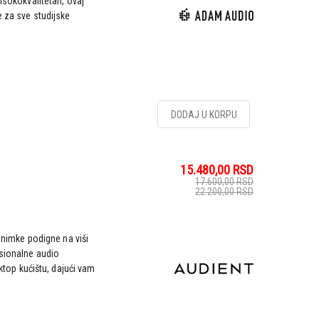
visokokvalitetan, ovaj
e za sve studijske
DODAJ U KORPU
15.480,00
RSD
17.600,00
RSD
22.200,00
RSD
 snimke podigne na viši
esionalne audio
op kućištu, dajući vam