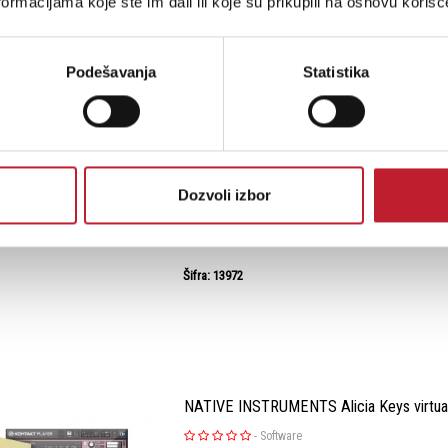
ormacijama koje ste im dali ili koje su prikupili na osnovu korišć
SPL SMC 5.1
Podešavanja
Statistika
-
Monitor Kontrola
Surround Monitor Controller SMC je standardni
surround monitoring. SMC kombinuje analogn
sa upravljanjem zvučnika i izborom izvora za 
Dozvoli izbor
monitoring.
Šifra: 13972
NATIVE INSTRUMENTS Alicia Keys virtual
-
Software