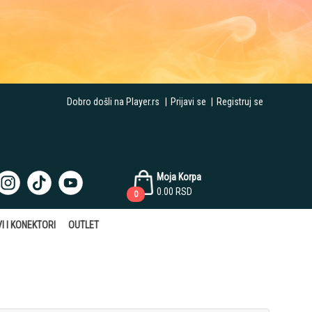
Dobro došli na Player.rs
|
Prijavi se
|
Registruj se
Moja Korpa
0.00
RSD
0
I I KONEKTORI
OUTLET