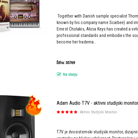
Together with Danish sample specialist Thom
known by his company name Scarbee) and im
Ernest Cholakis, Alicia Keys has created a vir
professional standards and embodies the sou
become her tradema...
Šifra: 05769
Na stanju
Adam Audio T7V - aktivni studijski monito
-
Aktivni Studijski Monitori
T7V je dvosistemski studijski monitor, dizajnir