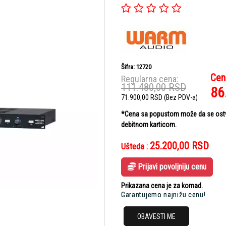
Šifra: 12720
Cen
Regularna cena:
111.480,00
RSD
86
71.900,00
RSD
(Bez PDV-a)
*Cena sa popustom može da se ostvar
debitnom karticom.
25.200,00
RSD
Ušteda :
Prijavi povoljniju cenu
Prikazana cena je za komad.
Garantujemo najnižu cenu!
OBAVESTI ME