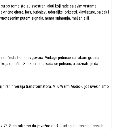
ta su po tome što su svestrani alati koji rade sa svim vrstama
čne gitare, bas, bubnjevi, udaraljke, orkestri, klavijature, pa čak i
ravnoteženim putem signala, nema snimanja, mešanja ili
ri su česta tema razgovora. Vintage jedinice su tokom godina
e koja oprašta. Slatko zasite kada se pritisnu, a poznato je da
nijih ranih verzija transformatora. Mi u Warm Audio-u još uvek nismo
z 73. Smatrali smo da je važno održati integritet ranih britanskih