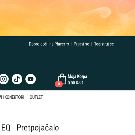
Dobro došli na Player.rs
|
Prijavi se
|
Registruj se
Moja Korpa
0.00
RSD
0
I I KONEKTORI
OUTLET
EQ - Pretpojačalo