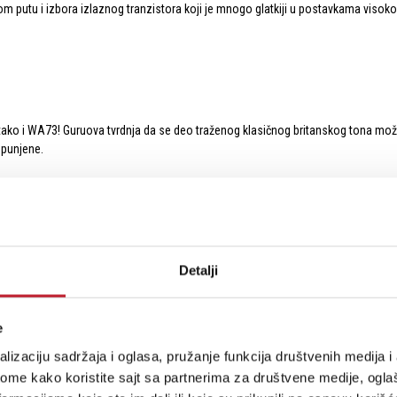
nom putu i ​​izbora izlaznog tranzistora koji je mnogo glatkiji u postavkama vi
a tako i WA73! Guruova tvrdnja da se deo traženog klasičnog britanskog tona može
opunjene.
O PRETPOJAČALO
Detalji
e
lizaciju sadržaja i oglasa, pružanje funkcija društvenih medija i 
ome kako koristite sajt sa partnerima za društvene medije, oglaš