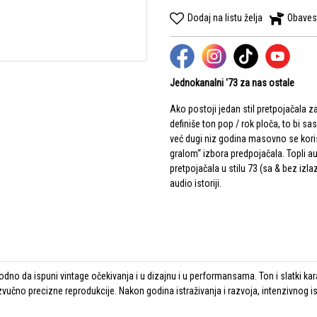
Dodaj na listu želja
Obaves
Jednokanalni
'73 za nas ostale
Ako postoji jedan stil pretpojačala z
definiše ton pop / rok ploča, to bi sa
već dugi niz godina masovno se kori
gralom“ izbora predpojačala. Topli a
pretpojačala u stilu 73 (sa & bez izla
audio istoriji.
 da ispuni vintage očekivanja i u dizajnu i u performansama. Ton i slatki karak
vučno precizne reprodukcije. Nakon godina istraživanja i razvoja, intenzivnog ist