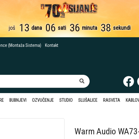
13
06
36
38
još
dana
sati
minuta
sekundi
ence (Montaža Sistema)
Kontakt
RE
BUBNJEVI
OZVUČENJE
STUDIO
SLUŠALICE
RASVETA
KABLOV
Warm Audio WA73-