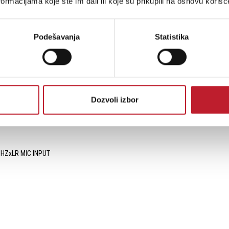
ormacijama koje ste im dali ili koje su prikupili na osnovu korišć
Podešavanja
Statistika
TORA ZA RAZLIKOVANJE TONA
Dozvoli izbor
 HZxLR MIC INPUT