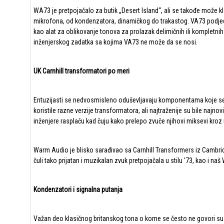
WA73 je pretpojačalo za butik „Desert Island“, ali se takođe može klas
mikrofona, od kondenzatora, dinamičkog do trakastog. VA73 podjednako 
kao alat za oblikovanje tonova za prolazak delimičnih ili kompletn
inženjerskog zadatka sa kojima VA73 ne može da se nosi.
UK Carnhill transformatori po meri
Entuzijasti se nedvosmisleno oduševljavaju komponentama koje se ko
koristile razne verzije transformatora, ali najtraženije su bile najno
inženjere rasplaču kad čuju kako prelepo zvuče njihovi miksevi kroz n
Warm Audio je blisko sarađivao sa Carnhill Transformers iz Cambridge
čuli tako prijatan i muzikalan zvuk pretpojačala u stilu '73, kao i 
Kondenzatori i signalna putanja
Važan deo klasičnog britanskog tona o kome se često ne govori su razl