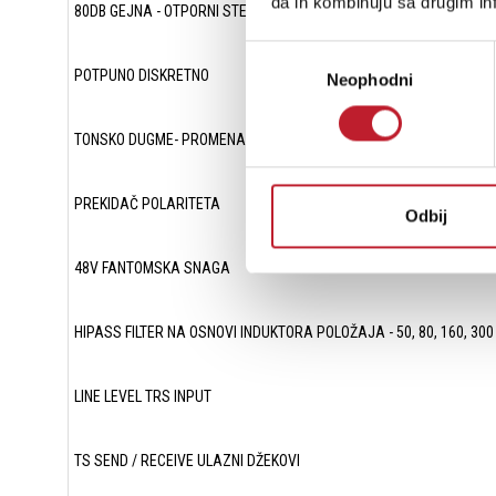
da ih kombinuju sa drugim inf
80DB GEJNA - OTPORNI STEPENI PREKIDAČ DOBITKA
Избор
POTPUNO DISKRETNO
Neophodni
сагласности
TONSKO DUGME- PROMENA NA ULAZNU IMPEDANSU TRANSFORMA
PREKIDAČ POLARITETA
Odbij
48V FANTOMSKA SNAGA
HIPASS FILTER NA OSNOVI INDUKTORA POLOŽAJA - 50, 80, 160, 300
LINE LEVEL TRS INPUT
TS SEND / RECEIVE ULAZNI DŽEKOVI