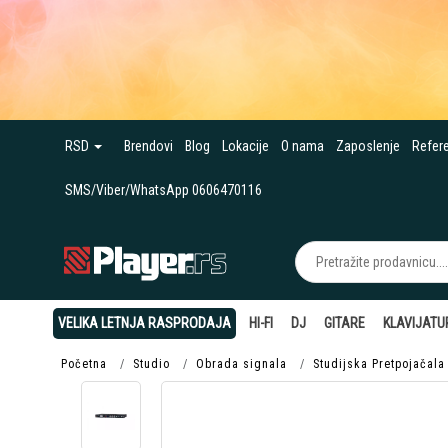
RSD
Brendovi
Blog
Lokacije
O nama
Zaposlenje
Refer
SMS/Viber/WhatsApp 0606470116
VELIKA LETNJA RASPRODAJA
HI-FI
DJ
GITARE
KLAVIJATU
Početna
Studio
Obrada signala
Studijska Pretpojačala