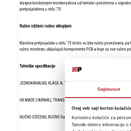
dizajna korišćenjem kondenzatora od tantala i polistirena u signal
pretpojačalima u stilu '73.
Ručno ožičeni i ručno sklopljeni
Klasična pretpojačala u stilu '73 često su bila ručno povezivana, p
ručno montiran, uključujući komponente PCB-a koje su sve ručno p
Tehničke specifikacije
JEDNOKANALNO, KLASE A, '73-STILSKO BRITANSKO MIKROFONSK
Saglasnost
UK MADE CARNHILL TRANSFORMATORI
Ovaj veb sajt koristi kolačić
RUČNO OŽIČENO, RUČNO Sastavljeno
Koristimo kolačiće za persona
Takođe delimo informacije o t