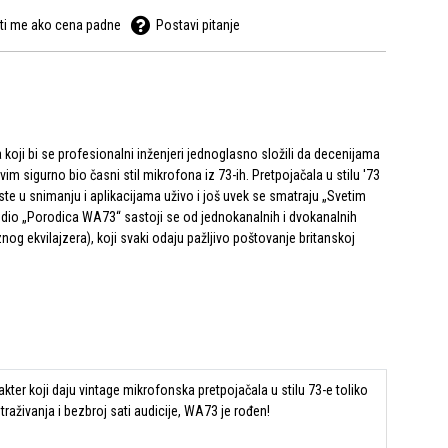
ti me ako cena padne
Postavi pitanje
a koji bi se profesionalni inženjeri jednoglasno složili da decenijama
svim sigurno bio časni stil mikrofona iz 73-ih. Pretpojačala u stilu '73
ste u snimanju i aplikacijama uživo i još uvek se smatraju „Svetim
udio „Porodica WA73“ sastoji se od jednokanalnih i dvokanalnih
znog ekvilajzera), koji svaki odaju pažljivo poštovanje britanskoj
ter koji daju vintage mikrofonska pretpojačala u stilu 73-e toliko
raživanja i bezbroj sati audicije, WA73 je rođen!