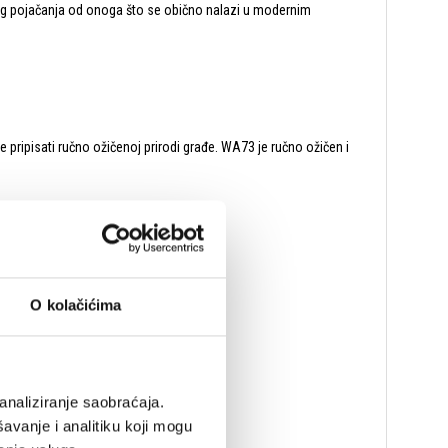
sokog pojačanja od onoga što se obično nalazi u modernim
 pripisati ručno ožičenoj prirodi građe. WA73 je ručno ožičen i
O kolačićima
analiziranje saobraćaja.
avanje i analitiku koji mogu