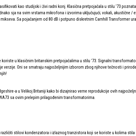
ifikovati kao studijski i živi radni konj. Klasična pretpojačala u stilu '73 pozna
sja na svim vrstama mikrofona i izvorima uključujući; vokali, akustične / elektri
ih mikseva. Sa pojačanjem od 80 dB i potpuno diskretnim Carnhill Transformer u
riste u klasičnim britanskim pretpojačalima u stilu '73. Signalni transformato
vije verzije. Oni se smatraju najpoželjnijim izborom zbog njihove tečnosti i prirod
jih!
shire-a u Velikoj Britaniji kako bi dizajnirao verne reprodukcije ovih najpoželj
naš WA73 sa ovim prelepim prilagođenim transformatorima.
ičiti stilovi kondenzatora i izlaznog tranzistora koji se koriste u kolima stila i