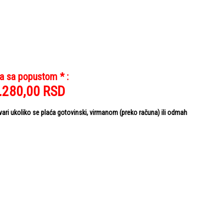
a sa popustom * :
.280,00
RSD
i ukoliko se plaća gotovinski, virmanom (preko računa) ili odmah