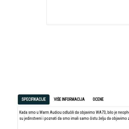
SPECIFIKACIJE
VIŠE INFORMACIJA
OCENE
Kada smo u Warm Audiou odlučili da objavimo WA73, bilo je neophodno
su jedinstveni i poznati da smo imali samo čistu želju da objavimo z