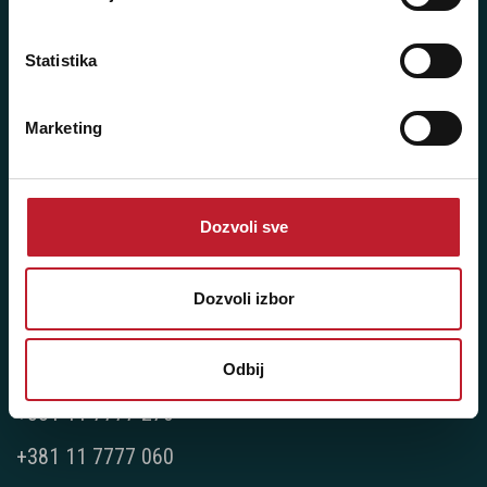
+381 11 2688 069
Statistika
Radno vreme:
Ponedeljak - Petak: 9:00 - 20:00
Marketing
Subota: 10:00 - 17:00
Nedelja: Ne radimo
Dozvoli sve
Novi Beograd - Milutina Milankovića 120D
Dozvoli izbor
Telefoni:
+381 11 777 7776
Odbij
+381 11 7777 270
+381 11 7777 060