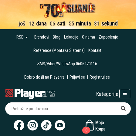
još
12
dana
06
sati
55
minuta
30
sekundi
RSD
Brendovi
Blog
Lokacije
O nama
Zaposlenje
Reference (Montaža Sistema)
Kontakt
SMS/Viber/WhatsApp 0606470116
Dobro došli na Player.rs
|
Prijavi se
|
Registruj se
Kategorije
Moja
Korpa
0