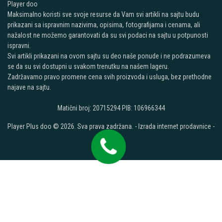
Player doo
Maksimalno koristi sve svoje resurse da Vam svi artikli na sajtu budu
prikazani sa ispravnim nazivima, opisima, fotografijama i cenama, ali
nažalost ne možemo garantovati da su svi podaci na sajtu u potpunosti
ispravni.
Svi artikli prikazani na ovom sajtu su deo naše ponude i ne podrazumeva
se da su svi dostupni u svakom trenutku na našem lageru.
Zadržavamo pravo promene cena svih proizvoda i usluga, bez prethodne
najave na sajtu.
Matični broj: 20715294 PIB: 106966344
Player Plus doo © 2026. Sva prava zadržana. -
Izrada internet prodavnice
-
Selltico.