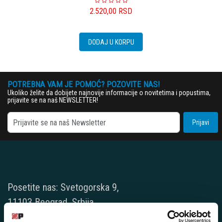
2.520,00
RSD
DODAJ U KORPU
POTREBNA VAM JE POMOĆ? POZOVITE NAS!
Ukoliko želite da dobijete najnovije informacije o novitetima i popustima,
prijavite se na naš NEWSLETTER!
Prijavi
Posetite nas: Svetogorska 9,
11103 Beograd, Srbija
Pišite nam: info@player.rs