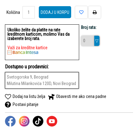
Količina
Količina
DODAJ U KORPU
Broj rata:
Ukoliko želite da platite na rate
kreditnom karticom, molimo Vas da
izaberete broj rata.
Važi za kreditne kartice
Dostupno u prodavnici:
Svetogorska 9, Beograd
Milutina Milankovića 120D, Novi Beograd
Dodaj na listu želja
Obavesti me ako cena padne
Postavi pitanje