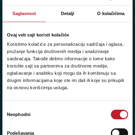
Pozovite nas: +381 11 33-47-615
Saglasnost
Detalji
O kolačićima
Sms/Viber/WhatsApp
060/6470116
Ovaj veb sajt koristi kolačiće
NAŠE PRODAVNICE
Koristimo kolačiće za personalizaciju sadržaja i oglasa,
pružanje funkcija društvenih medija i analiziranje
saobraćaja. Takođe delimo informacije o tome kako
Beograd - Svetogorska 9
koristite sajt sa partnerima za društvene medije,
Telefoni:
oglašavanje i analitiku koji mogu da ih kombinuju sa
drugim informacijama koje ste im dali ili koje su prikupili
+381 11 3347 442
na osnovu korišćenja usluga.
+381 11 3347 615
+381 11 3347 883
Избор
Neophodni
сагласности
+381 11 2688 067
+381 11 2688 068
Podešavanja