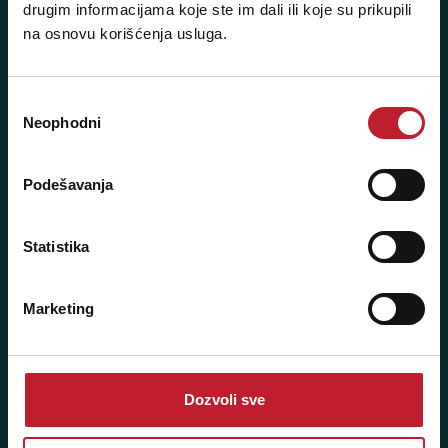
drugim informacijama koje ste im dali ili koje su prikupili
060/6470116
na osnovu korišćenja usluga.
NAŠE PRODAVNICE
Избор
Neophodni
сагласности
Beograd - Svetogorska 9
Telefoni:
Podešavanja
+381 11 3347 442
Statistika
+381 11 3347 615
+381 11 3347 883
Marketing
+381 11 2688 067
+381 11 2688 068
Dozvoli sve
+381 11 2688 069