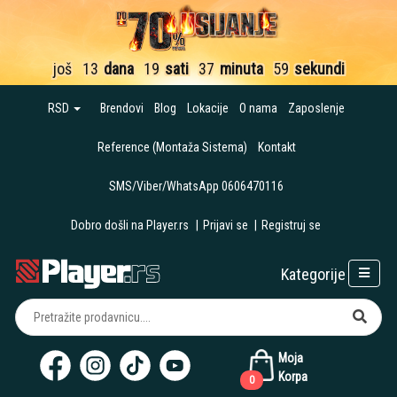
još
13
dana
19
sati
37
minuta
59
sekundi
RSD
Brendovi
Blog
Lokacije
O nama
Zaposlenje
Reference (Montaža Sistema)
Kontakt
SMS/Viber/WhatsApp 0606470116
Dobro došli na Player.rs
|
Prijavi se
|
Registruj se
Kategorije
Moja
Korpa
0