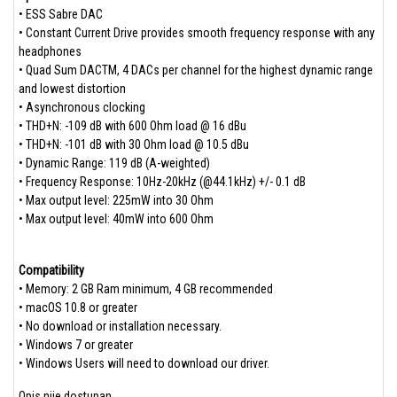
• ESS Sabre DAC
• Constant Current Drive provides smooth frequency response with any
headphones
• Quad Sum DACTM, 4 DACs per channel for the highest dynamic range
and lowest distortion
• Asynchronous clocking
• THD+N: -109 dB with 600 Ohm load @ 16 dBu
• THD+N: -101 dB with 30 Ohm load @ 10.5 dBu
• Dynamic Range: 119 dB (A-weighted)
• Frequency Response: 10Hz-20kHz (@44.1kHz) +/- 0.1 dB
• Max output level: 225mW into 30 Ohm
• Max output level: 40mW into 600 Ohm
Compatibility
• Memory: 2 GB Ram minimum, 4 GB recommended
• macOS 10.8 or greater
• No download or installation necessary.
• Windows 7 or greater
• Windows Users will need to download our driver.
Opis nije dostupan