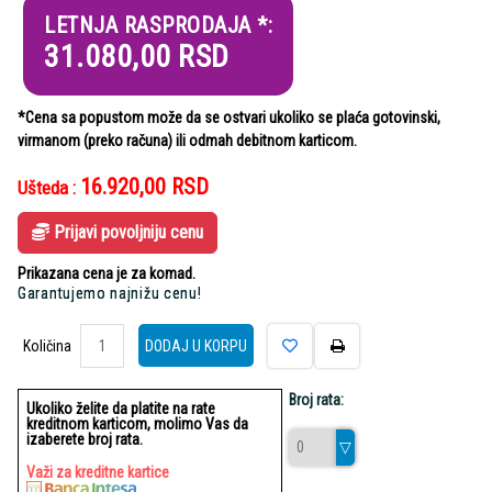
LETNJA RASPRODAJA *:
31.080,00
RSD
*Cena sa popustom može da se ostvari ukoliko se plaća gotovinski,
virmanom (preko računa) ili odmah debitnom karticom.
16.920,00
RSD
Ušteda :
Prijavi povoljniju cenu
Prikazana cena je za komad.
Garantujemo najnižu cenu!
Količina
Količina
DODAJ U KORPU
Broj rata:
Ukoliko želite da platite na rate
kreditnom karticom, molimo Vas da
izaberete broj rata.
Važi za kreditne kartice