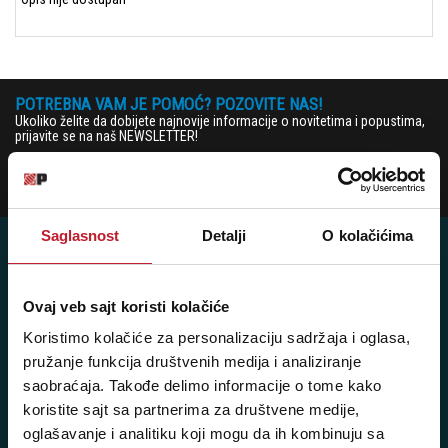
POTREBNA VAM JE POMOĆ? POZOVITE NAS!
Ukoliko želite da dobijete najnovije informacije o novitetima i popustima,
prijavite se na naš NEWSLETTER!
Prijavi
Saglasnost
Detalji
O kolačićima
Ovaj veb sajt koristi kolačiće
Posetite nas: Svetogorska 9,
Koristimo kolačiće za personalizaciju sadržaja i oglasa,
11103 Beograd, Srbija
pružanje funkcija društvenih medija i analiziranje
Pišite nam: info@player.rs
saobraćaja. Takođe delimo informacije o tome kako
Pozovite nas: +381 11 33-47-615
koristite sajt sa partnerima za društvene medije,
Sms/Viber/WhatsApp
oglašavanje i analitiku koji mogu da ih kombinuju sa