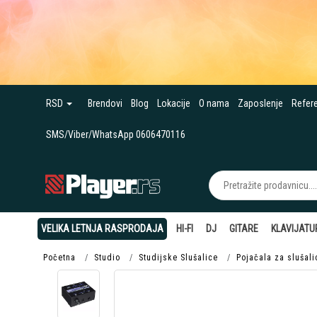
RSD
Brendovi
Blog
Lokacije
O nama
Zaposlenje
Refer
SMS/Viber/WhatsApp 0606470116
VELIKA LETNJA RASPRODAJA
HI-FI
DJ
GITARE
KLAVIJATU
Početna
Studio
Studijske Slušalice
Pojačala za slušali