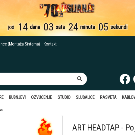
14
03
24
04
još
dana
sata
minuta
sekunde
ence (Montaža Sistema)
Kontakt
RE
BUBNJEVI
OZVUČENJE
STUDIO
SLUŠALICE
RASVETA
KABLOV
ce
ART HEADTAP - Poj