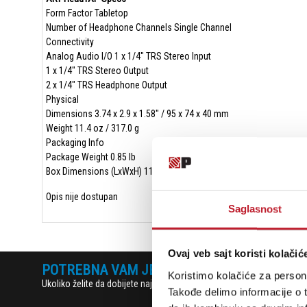
Form Factor Tabletop
Number of Headphone Channels Single Channel
Connectivity
Analog Audio I/O 1 x 1/4" TRS Stereo Input
1 x 1/4" TRS Stereo Output
2 x 1/4" TRS Headphone Output
Physical
Dimensions 3.74 x 2.9 x 1.58" / 95 x 74 x 40 mm
Weight 11.4 oz / 317.0 g
Packaging Info
Package Weight 0.85 lb
Box Dimensions (LxWxH) 11.8 x 5.65 x 2.2"
Opis nije dostupan
Saglasnost
Ovaj veb sajt koristi kolačić
POTREBNA VAM JE POMOĆ? POZOVITE NAS!
Koristimo kolačiće za persona
Ukoliko želite da dobijete najnovije informacije o novitetima i popu
Takođe delimo informacije o t