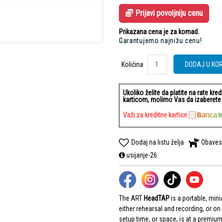
Prijavi povoljniju cenu
Prikazana cena je za komad.
Garantujemo najnižu cenu!
Količina
Količina
DODAJ U KO
Ukoliko želite da platite na rate kre
karticom, molimo Vas da izaberete b
Važi za kreditne kartice
Dodaj na listu želja
Obaves
usijanje-26
The ART
HeadTAP
is a portable, mini
either rehearsal and recording, or on
setup time, or space, is at a premiu