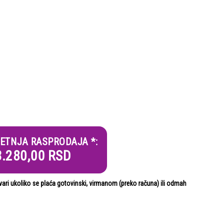
ETNJA RASPRODAJA *:
8.280,00
RSD
i ukoliko se plaća gotovinski, virmanom (preko računa) ili odmah