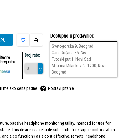
Dostupno u prodavnici:
RPU
Svetogorska 9, Beograd
Cara Dušana 85, Niš
Broj rata:
ditnom
Futoški put 1, Novi Sad
roj rata.
Milutina Milankovića 120D, Novi
Beograd
ti me ako cena padne
Postavi pitanje
ature, passive headphone monitoring utility, intended for use for
 stage. This device is a reliable substitute for stage monitors when
m, and also functions as a cost-effective, remote, headphone