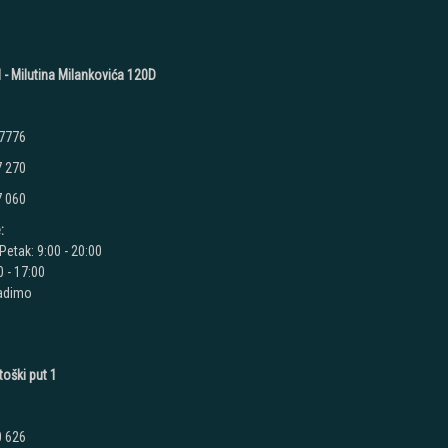
 - Milutina Milankovića 120D
 7776
7 270
7 060
:
Petak: 9:00 - 20:00
 - 17:00
radimo
toški put 1
0 626