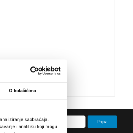
O kolačićima
analiziranje saobraćaja.
Prijavi
avanje i analitiku koji mogu