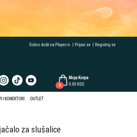
Dobro došli na Player.rs
|
Prijavi se
|
Registruj se
Moja Korpa
0.00
RSD
0
I I KONEKTORI
OUTLET
ačalo za slušalice