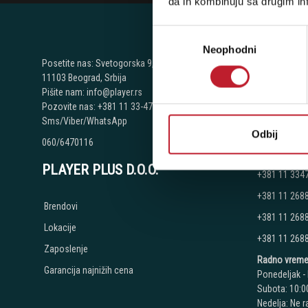
da ih kombinuju sa drugim inf
Избор
Neophodni
сагласности
NAŠE P
Posetite nas: Svetogorska 9,
11103 Beograd, Srbija
Beograd - Sv
Pišite nam: info@player.rs
Pozovite nas: +381 11 33-47-615
Telefoni:
Sms/Viber/WhatsApp
+381 11 334
Odbij
060/6470116
+381 11 334
PLAYER PLUS D.O.O.
+381 11 334
+381 11 268
Brendovi
+381 11 268
Lokacije
+381 11 268
Zaposlenje
Radno vreme
Garancija najnižih cena
Ponedeljak - 
Subota: 10:00
Nedelja: Ne 