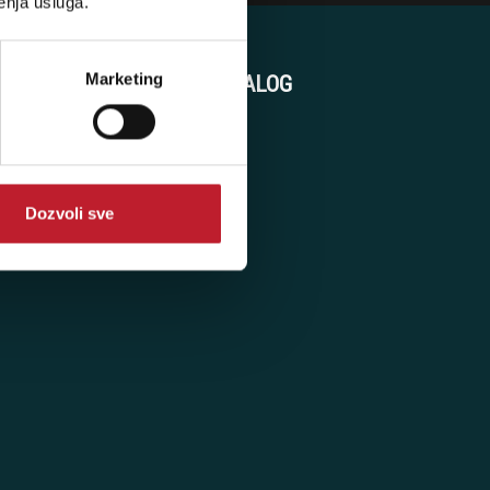
enja usluga.
Marketing
KORISNIČKI NALOG
Korpa
Registracija
Prijava
Dozvoli sve