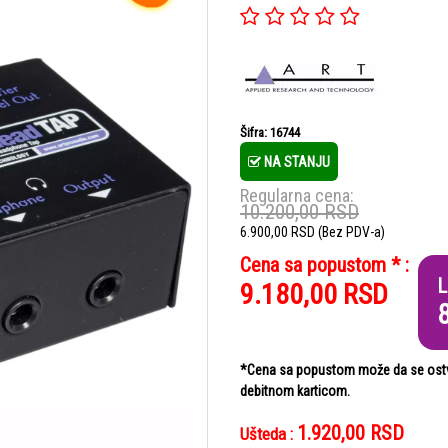
Šifra: 16744
NA STANJU
Regularna cena:
10.200,00
RSD
6.900,00
RSD
(Bez PDV-a)
Cena sa popustom * :
L
9.180,00
RSD
*Cena sa popustom može da se ostvar
debitnom karticom.
1.920,00
RSD
Ušteda :