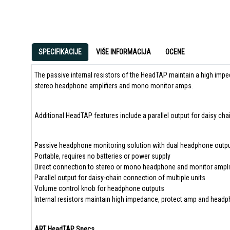
SPECIFIKACIJE
VIŠE INFORMACIJA
OCENE
The passive internal resistors of the HeadTAP maintain a high im
stereo headphone amplifiers and mono monitor amps.
Additional HeadTAP features include a parallel output for daisy cha
Passive headphone monitoring solution with dual headphone outp
Portable, requires no batteries or power supply
Direct connection to stereo or mono headphone and monitor amplif
Parallel output for daisy-chain connection of multiple units
Volume control knob for headphone outputs
Internal resistors maintain high impedance, protect amp and head
ART HeadTAP Specs