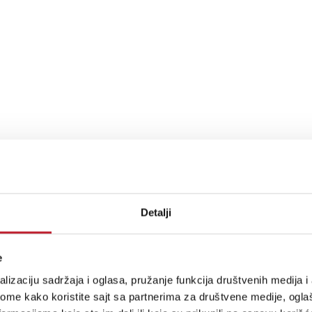
z)
Detalji
e
lizaciju sadržaja i oglasa, pružanje funkcija društvenih medija i 
ome kako koristite sajt sa partnerima za društvene medije, oglaš