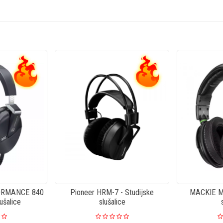
ORMANCE 840
Pioneer HRM-7 - Studijske
MACKIE MC
lušalice
slušalice