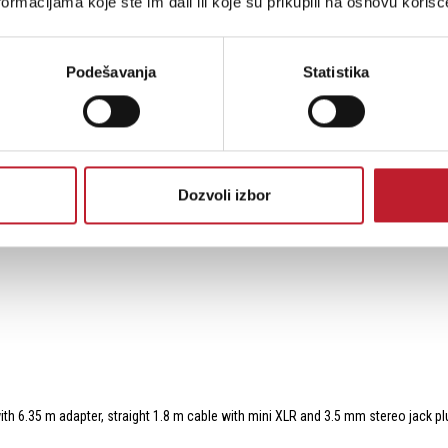
ormacijama koje ste im dali ili koje su prikupili na osnovu korišć
Podešavanja
Statistika
Dozvoli izbor
with 6.35 m adapter, straight 1.8 m cable with mini XLR and 3.5 mm stereo jack 