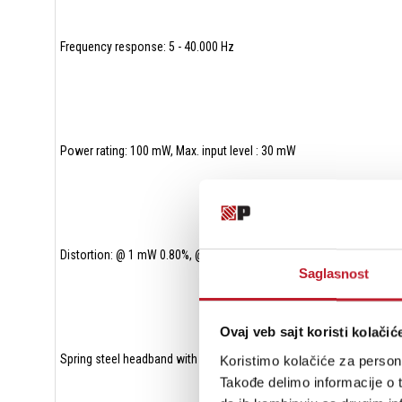
Frequency response: 5 - 40.000 Hz
Power rating: 100 mW, Max. input level : 30 mW
Distortion: @ 1 mW 0.80%, @ 100 Hz (0.05% @ 500 Hz , 0.04% @ 1 kH
Saglasnost
Ovaj veb sajt koristi kolačić
Spring steel headband with memory foam
Koristimo kolačiće za persona
Takođe delimo informacije o t