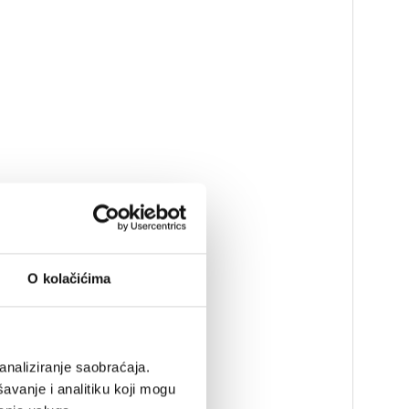
O kolačićima
analiziranje saobraćaja.
avanje i analitiku koji mogu