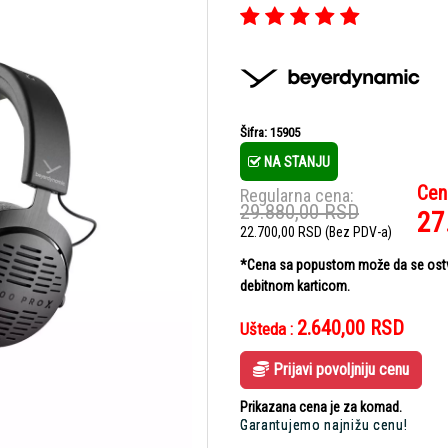
Šifra: 15905
NA STANJU
Cen
Regularna cena:
29.880,00
RSD
27
22.700,00
RSD
(Bez PDV-a)
*Cena sa popustom može da se ostvar
debitnom karticom.
2.640,00
RSD
Ušteda :
Prijavi povoljniju cenu
Prikazana cena je za komad.
Garantujemo najnižu cenu!