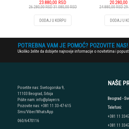
23.880,00
RSD
20.280,00
26.280,00
RSD
31.080,00
RSD
24.880,00
RSD
29
DODAJ U KORPU
DODAJ U K
POTREBNA VAM JE POMOĆ? POZOVITE NAS!
Ukoliko želite da dobijete najnovije informacije o novitetima i popu
NAŠE P
Posetite nas: Svetogorska 9,
11103 Beograd, Srbija
Beograd - Sv
Pišite nam: info@player.rs
Pozovite nas: +381 11 33-47-615
Telefoni:
Sms/Viber/WhatsApp
+381 11 334
060/6470116
+381 11 334