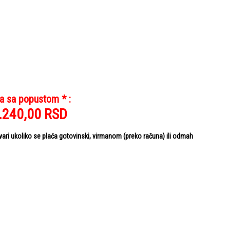
a sa popustom * :
.240,00
RSD
i ukoliko se plaća gotovinski, virmanom (preko računa) ili odmah