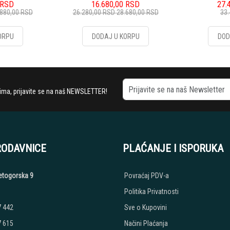
RSD
16.680,00
RSD
27.
.880,00
RSD
26.280,00
RSD
28.680,00
RSD
33
ORPU
DODAJ U KORPU
DOD
stima, prijavite se na naš NEWSLETTER!
RODAVNICE
PLAĆANJE I ISPORUKA
etogorska 9
Povraćaj PDV-a
Politika Privatnosti
7 442
Sve o Kupovini
7 615
Načini Plaćanja