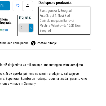
Dostupno u prodavnici:
RPU
Svetogorska 9, Beograd
Futoški put 1, Novi Sad
Broj rata:
ditnom
Carinski magacin Banovci
roj rata.
Milutina Milankovića 120D, Novi
Beograd
ti me ako cena padne
Postavi pitanje
llar.45 drajverima za miksovanje i mastering na svim uređajima
vuk. Širok spektar primena na raznim uređajima, zahvaljujući
a. Superioran komfor pri nošenju, robusna izrada i garantovano
dphones – made in Germany