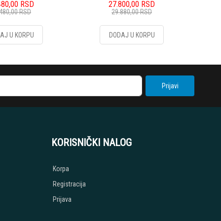
480,00
RSD
27.800,00
RSD
.480,00
RSD
29.880,00
RSD
AJ U KORPU
DODAJ U KORPU
Prijavi
KORISNIČKI NALOG
Korpa
Registracija
Prijava