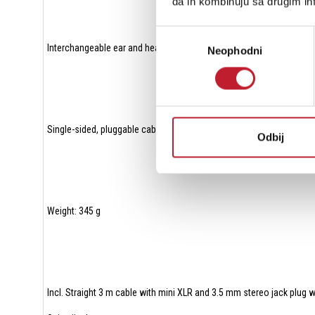
da ih kombinuju sa drugim inf
Избор
Interchangeable ear and head pads, Velour ear pads
Neophodni
сагласности
Single-sided, pluggable cable
Odbij
Weight: 345 g
Incl. Straight 3 m cable with mini XLR and 3.5 mm stereo jack plug 