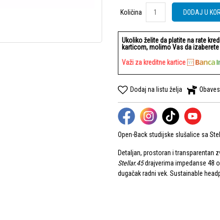
Količina
Količina
DODAJ U KO
Ukoliko želite da platite na rate kre
karticom, molimo Vas da izaberete b
Važi za kreditne kartice
Dodaj na listu želja
Obaves
Open-Back studijske slušalice sa Ste
Detaljan, prostoran i transparentan z
Stellar.45
drajverima impedanse 48 om
dugačak radni vek. Sustainable hea