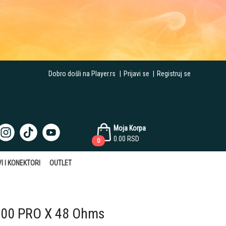
Dobro došli na Player.rs
|
Prijavi se
|
Registruj se
Moja Korpa
0.00
RSD
0
I I KONEKTORI
OUTLET
900 PRO X 48 Ohms