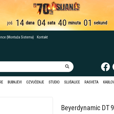
14
04
40
00
još
dana
sata
minuta
sekundi
ence (Montaža Sistema)
Kontakt
RE
BUBNJEVI
OZVUČENJE
STUDIO
SLUŠALICE
RASVETA
KABLOV
Beyerdynamic DT 