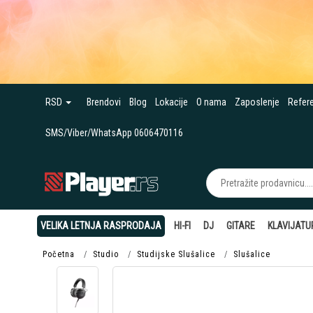
RSD
Brendovi
Blog
Lokacije
O nama
Zaposlenje
Refer
SMS/Viber/WhatsApp 0606470116
VELIKA LETNJA RASPRODAJA
HI-FI
DJ
GITARE
KLAVIJATU
Početna
Studio
Studijske Slušalice
Slušalice