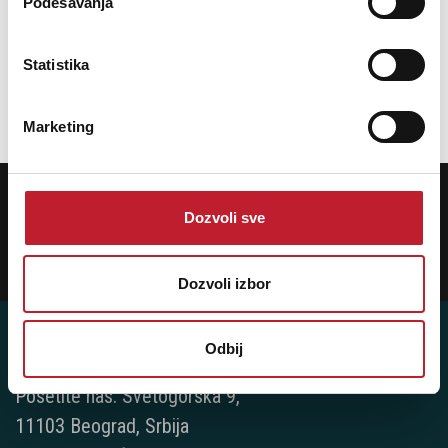
Podešavanja
27.480,00
RSD
38.400,00
RSD
Statistika
DODAJ U KORPU
Marketing
POTREBNA VAM JE POMOĆ? POZOVITE NAS!
Ukoliko želite da dobijete najnovije informacije o novitetima i popustima,
Dozvoli sve
prijavite se na naš NEWSLETTER!
Prijavi
Dozvoli izbor
Odbij
Posetite nas: Svetogorska 9,
11103 Beograd, Srbija