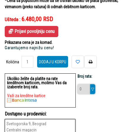
*Cena sa popustom može da se ostvari ukoliko se plaća gotovinski,
virmanom (preko računa) ili odmah debitnom karticom.
6.480,00
RSD
Ušteda :
Prijavi povoljniju cenu
Prikazana cena je za komad.
Garantujemo najnižu cenu!
Količina
Količina
DODAJ U KORPU
Broj rata:
Ukoliko želite da platite na rate
kreditnom karticom, molimo Vas da
izaberete broj rata.
Važi za kreditne kartice
Dostupno u prodavnici:
Svetogorska 9, Beograd
Centralni magacin