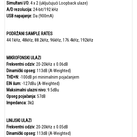
Simultani I/O:
4 x 2 (uključujući Loopback ulaze)
A/D rezolucija:
24-bit/192 kHz
USB napajanje:
Da (900mA)
PODRŽANI SAMPLE RATES
44.1kHz, 48kHz, 88.2kHz, 96kHz, 176.4kHz, 192kHz
MIKROFONSKI ULAZI
Frekventni odziv:
20-20kHz ± 0.06dB
Dinamički opseg:
113dB (A-Weighted)
THD+N:
-100dB pri minimalnim pojačanjem
EIN šum:
-127dBu (A-Weighted)
Maksimalni ulazni nivo:
9.5dBu
Opseg pojačanja:
57dB
Impedanca:
3kΩ
LINIJSKI ULAZI
Frekventni odziv:
20-20kHz ± 0.05dB
Dinamički opseg:
113dB (A-Weighted)