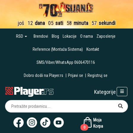
još
12
dana
05
sati
58
minuta
57
sekundi
RSD
Brendovi
Blog
Lokacije
O nama
Zaposlenje
Reference (Montaža Sistema)
Kontakt
SMS/Viber/WhatsApp 0606470116
Dobro došli na Player.rs
|
Prijavi se
|
Registruj se
Kategorije
Moja
Korpa
0