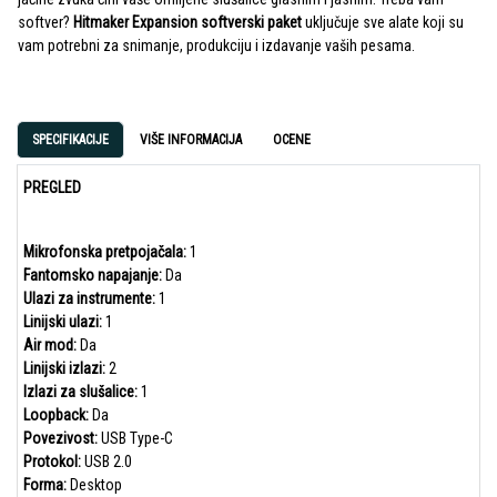
softver?
Hitmaker Expansion softverski paket
uključuje sve alate koji su
vam potrebni za snimanje, produkciju i izdavanje vaših pesama.
SPECIFIKACIJE
VIŠE INFORMACIJA
OCENE
PREGLED
Mikrofonska pretpojačala:
1
Fantomsko napajanje:
Da
Ulazi za instrumente:
1
Linijski ulazi:
1
Air mod:
Da
Linijski izlazi:
2
Izlazi za slušalice:
1
Loopback:
Da
Povezivost:
USB Type-C
Protokol:
USB 2.0
Forma:
Desktop