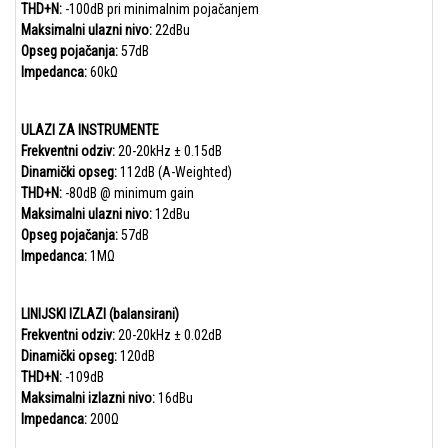
THD+N:
-100dB pri minimalnim pojačanjem
Maksimalni ulazni nivo:
22dBu
Opseg pojačanja:
57dB
Impedanca:
60kΩ
ULAZI ZA INSTRUMENTE
Frekventni odziv:
20-20kHz ± 0.15dB
Dinamički opseg:
112dB (A-Weighted)
THD+N:
-80dB @ minimum gain
Maksimalni ulazni nivo:
12dBu
Opseg pojačanja:
57dB
Impedanca:
1MΩ
LINIJSKI IZLAZI (balansirani)
Frekventni odziv:
20-20kHz ± 0.02dB
Dinamički opseg:
120dB
THD+N:
-109dB
Maksimalni izlazni nivo:
16dBu
Impedanca:
200Ω