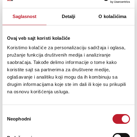
NAPAJANJE
Saglasnost
Detalji
O kolačićima
USB: 900mA
Opis nije dostupan
Ovaj veb sajt koristi kolačiće
Koristimo kolačiće za personalizaciju sadržaja i oglasa,
pružanje funkcija društvenih medija i analiziranje
saobraćaja. Takođe delimo informacije o tome kako
koristite sajt sa partnerima za društvene medije,
oglašavanje i analitiku koji mogu da ih kombinuju sa
drugim informacijama koje ste im dali ili koje su prikupili
na osnovu korišćenja usluga.
Избор
Neophodni
сагласности
MACKIE CR3-X + EM-USB + MC-100 - Studio paket