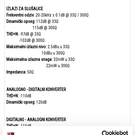
IZLAZI ZA SLUŠALICE
Frekventni odziv:
20-20kHz ± 0.1dB @ 33Ω / 300Ω
Dinamički opseg:
112dB @ 33Ω
115dB @ 300Ω
THD+N:
-97dB @ 33Ω
-102dB @ 300Ω
Maksimalni izlazni nivo:
2.5dBu u 33Ω
10dBu u 300Ω
Maksimalna izlazna snaga:
32mW u 33Ω
22mW u 300Ω
Impedanca:
50Ω
ANALOGNO - DIGITALNI KONVERTER
THD+N:
-110dB
Dinamički opseg:
120dB
DIGITALNO - ANALOGNI KONVERTER
THD+N:
-115dB
Dinamički opseg:
130dB (A-Weighted)