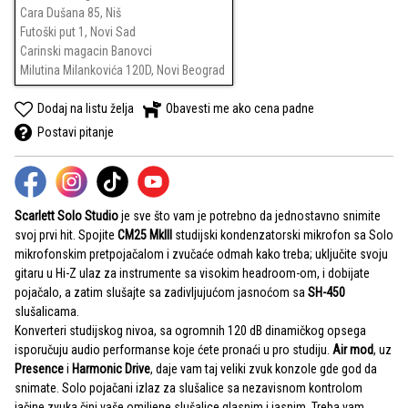
Cara Dušana 85, Niš
Futoški put 1, Novi Sad
Carinski magacin Banovci
Milutina Milankovića 120D, Novi Beograd
Dodaj na listu želja
Obavesti me ako cena padne
Postavi pitanje
Scarlett Solo Studio
je sve što vam je potrebno da jednostavno snimite
svoj prvi hit. Spojite
CM25 MkIII
studijski kondenzatorski mikrofon sa Solo
mikrofonskim pretpojačalom i zvučaće odmah kako treba; uključite svoju
gitaru u Hi-Z ulaz za instrumente sa visokim headroom-om, i dobijate
pojačalo, a zatim slušajte sa zadivljujućom jasnoćom sa
SH-450
slušalicama.
Konverteri studijskog nivoa, sa ogromnih 120 dB dinamičkog opsega
isporučuju audio performanse koje ćete pronaći u pro studiju.
Air mod
, uz
Presence
i
Harmonic Drive
, daje vam taj veliki zvuk konzole gde god da
snimate. Solo pojačani izlaz za slušalice sa nezavisnom kontrolom
jačine zvuka čini vaše omiljene slušalice glasnim i jasnim. Treba vam