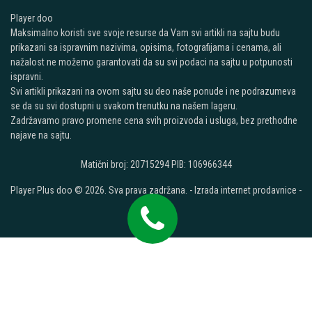
Player doo
Maksimalno koristi sve svoje resurse da Vam svi artikli na sajtu budu
prikazani sa ispravnim nazivima, opisima, fotografijama i cenama, ali
nažalost ne možemo garantovati da su svi podaci na sajtu u potpunosti
ispravni.
Svi artikli prikazani na ovom sajtu su deo naše ponude i ne podrazumeva
se da su svi dostupni u svakom trenutku na našem lageru.
Zadržavamo pravo promene cena svih proizvoda i usluga, bez prethodne
najave na sajtu.
Matični broj: 20715294 PIB: 106966344
Player Plus doo © 2026. Sva prava zadržana. -
Izrada internet prodavnice
-
Selltico.