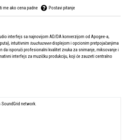
ti me ako cena padne
Postavi pitanje
 audio interfejs sa najnovijom AD/DA konverzijom od Apogee-a,
puta), intuitivnim
touchscreen
displejom i opcionim pretpojačanjima
n da isporuči profesionalni kvalitet zvuka za snimanje, miksovanje i
imativni interfejs za muzičku produkciju, koji će zauzeti centralno
s SoundGrid network.