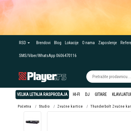
RSD
Brendovi
Blog
Lokacije
O nama
Zaposlenje
Refer
SMS/Viber/WhatsApp 0606470116
VELIKA LETNJA RASPRODAJA
HI-FI
DJ
GITARE
KLAVIJATU
Početna
Studio
Zvučne kartice
Thunderbolt Zvučne kar