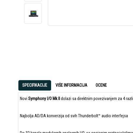
SPECIFIKACIJE
VIŠE INFORMACIJA
OCENE
Novi
Symphony I/O Mk
II
dolazi sa direktnim povezivanjem za 4 raz
Najbolja AD/DA konverzija od svih Thunderbolt™ audio interfejsa