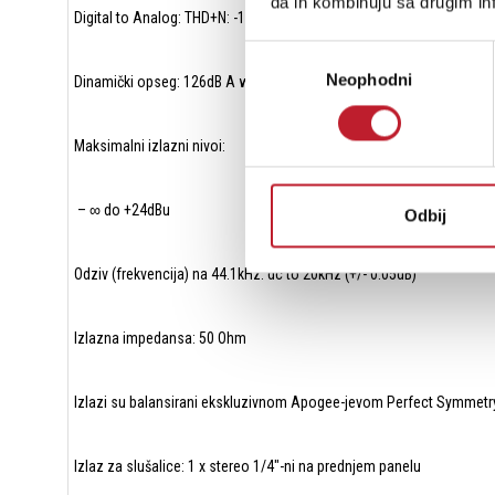
da ih kombinuju sa drugim inf
Digital to Analog: THD+N: -119dB @ 21dBu (0.00014%) unweighted
Избор
Neophodni
сагласности
Dinamički opseg: 126dB A weighted
Maksimalni izlazni nivoi:
– ∞ do +24dBu
Odbij
Odziv (frekvencija) na 44.1kHz: dc to 20kHz (+/- 0.05dB)
Izlazna impedansa: 50 Ohm
Izlazi su balansirani ekskluzivnom Apogee-jevom Perfect Symmetry 
Izlaz za slušalice: 1 x stereo 1/4″-ni na prednjem panelu