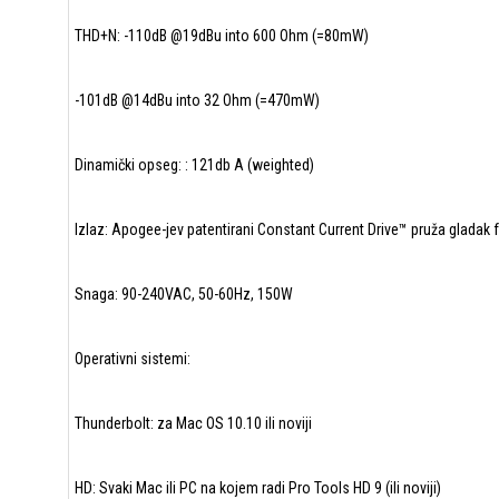
THD+N: -110dB @19dBu into 600 Ohm (=80mW)
-101dB @14dBu into 32 Ohm (=470mW)
Dinamički opseg: : 121db A (weighted)
Izlaz: Apogee-jev patentirani Constant Current Drive™ pruža gladak f
Snaga: 90-240VAC, 50-60Hz, 150W
Operativni sistemi:
Thunderbolt: za Mac OS 10.10 ili noviji
HD: Svaki Mac ili PC na kojem radi Pro Tools HD 9 (ili noviji)