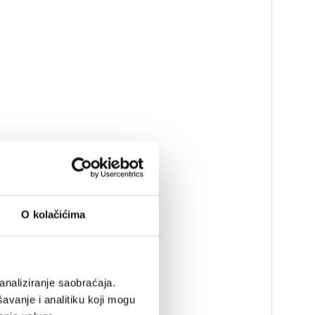
O kolačićima
analiziranje saobraćaja.
avanje i analitiku koji mogu