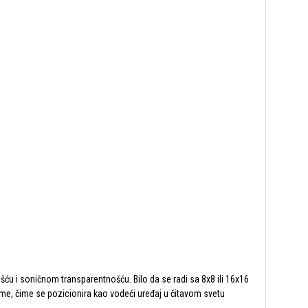
)
u i soničnom transparentnošću. Bilo da se radi sa 8x8 ili 16x16
me, čime se pozicionira kao vodeći uređaj u čitavom svetu