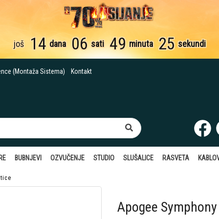
14
06
49
24
još
dana
sati
minuta
sekunde
ence (Montaža Sistema)
Kontakt
RE
BUBNJEVI
OZVUČENJE
STUDIO
SLUŠALICE
RASVETA
KABLOV
tice
Apogee Symphony I