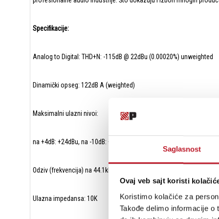
profesionalne audio industrije. Što dokazuju i izbori mnogih produ
Specifikacije:
Analog to Digital: THD+N: -115dB @ 22dBu (0.00020%) unweighted
Dinamički opseg: 122dB A (weighted)
Maksimalni ulazni nivoi:
na +4dB: +24dBu, na -10dB: +6dBV
Saglasnost
Odziv (frekvencija) na 44.1kHz: 1-20,000 Hz (+/- 0.05dB)
Ovaj veb sajt koristi kolačić
Koristimo kolačiće za persona
Ulazna impedansa: 10K
Takođe delimo informacije o t