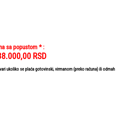
na sa popustom * :
88.000,00
RSD
i ukoliko se plaća gotovinski, virmanom (preko računa) ili odmah