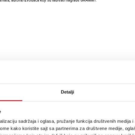
cenata, autora/izvođača koji su laureati nagrade GRAMMY.
Detalji
e
lizaciju sadržaja i oglasa, pružanje funkcija društvenih medija i 
ome kako koristite sajt sa partnerima za društvene medije, oglaš