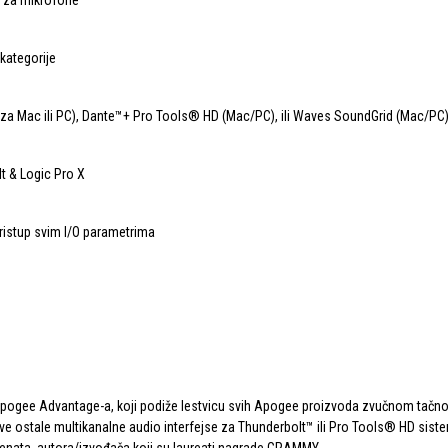
a za mikrofone
 kategorije
(za Mac ili PC), Dante™+ Pro Tools® HD (Mac/PC), ili Waves SoundGrid (Mac/PC
t & Logic Pro X
ristup svim I/O parametrima
Apogee Advantage-a, koji podiže lestvicu svih Apogee proizvoda zvučnom tačnošć
 ostale multikanalne audio interfejse za Thunderbolt™ ili Pro Tools® HD siste