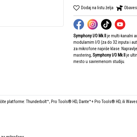
Dodaj na listu želja
Obaves
Symphony I/O Mk
II
je multi-kanalni
modularnim I/O (za do 32 inputa i aut
za mikrofone najviše klase. Napravlje
mastering,
Symphony I/O Mk
II
je ult
mesto u savremenom studiju.
ličite platforme: Thunderbolt™, Pro Tools® HD, Dante™+ Pro Tools® HD, ili Wave