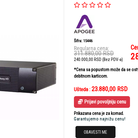
Šifra: 15446
Ce
Regularna cena:
311.880,00
RSD
2
240.000,00
RSD
(Bez PDV-a)
*Cena sa popustom može da se ostvar
debitnom karticom.
23.880,00
RSD
Ušteda :
Prijavi povoljniju cenu
Prikazana cena je za komad.
Garantujemo najnižu cenu!
OBAVESTI ME