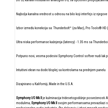
Do 32 kanala modularnih analognih I/O, sa opcionim pretpojačalim
Najbolja kanalna vrednost u odnosu na bilo koji interfejs iz njegove
Izbor između konekcija sa: Thunderbolt™ (za Mac), Pro Tools® HD 
Ultra niska performanse kašnjenja (latency) - 1.35 ms sa Thunderbol
Potpuno novi, veoma podesivi Symphony Control softver nudi lak p
Intuitivni ekran na dodir/displej sa kontrolama na prednjem panelu
Dizajnirano u Kaliforniji, Made in the U.S.A.
Symphony I/O Mk
II
je kulminacija tridesetogodišnje posvećenosti 
modulima,
Symphony I/O Mk
II
svojim performansama prevazilazi sve