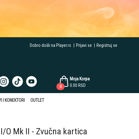
Dobro došli na Player.rs
|
Prijavi se
|
Registruj se
Moja Korpa
0.00
RSD
0
I I KONEKTORI
OUTLET
/O Mk II - Zvučna kartica