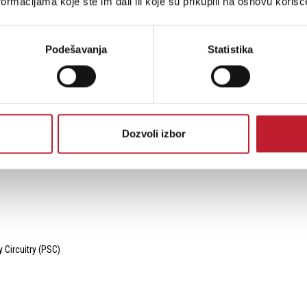
ormacijama koje ste im dali ili koje su prikupili na osnovu korišć
Podešavanja
Statistika
Dozvoli izbor
Circuitry (PSC)