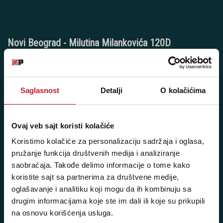
Novi Beograd - Milutina Milankovića 120D
Telefoni:
+381 11 777 7776
Saglasnost
Detalji
O kolačićima
+381 11 7777 270
+381 11 7777 060
Ovaj veb sajt koristi kolačiće
Radno vreme:
Koristimo kolačiće za personalizaciju sadržaja i oglasa,
pružanje funkcija društvenih medija i analiziranje
Ponedeljak - Petak: 9:00 - 20:00
saobraćaja. Takođe delimo informacije o tome kako
Subota: 10:00 - 17:00
koristite sajt sa partnerima za društvene medije,
Nedelja: Ne radimo
oglašavanje i analitiku koji mogu da ih kombinuju sa
drugim informacijama koje ste im dali ili koje su prikupili
na osnovu korišćenja usluga.