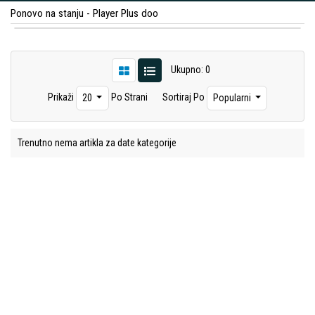
Ponovo na stanju - Player Plus doo
Ukupno: 0
Prikaži
Po Strani
Sortiraj Po
20
Popularni
Trenutno nema artikla za date kategorije