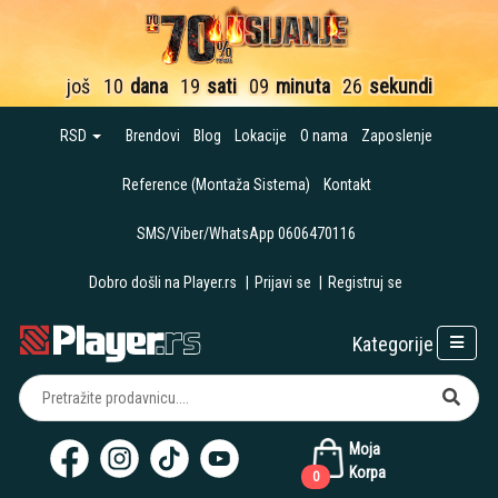
još
10
dana
19
sati
09
minuta
25
sekundi
RSD
Brendovi
Blog
Lokacije
O nama
Zaposlenje
Reference (Montaža Sistema)
Kontakt
SMS/Viber/WhatsApp 0606470116
Dobro došli na Player.rs
|
Prijavi se
|
Registruj se
Kategorije
Moja
Korpa
0