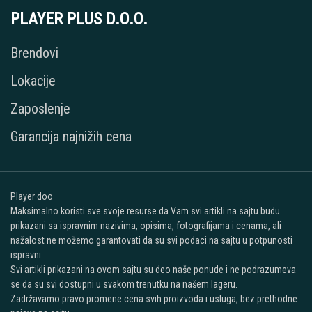
PLAYER PLUS D.O.O.
Brendovi
Lokacije
Zaposlenje
Garancija najnižih cena
Player doo
Maksimalno koristi sve svoje resurse da Vam svi artikli na sajtu budu
prikazani sa ispravnim nazivima, opisima, fotografijama i cenama, ali
nažalost ne možemo garantovati da su svi podaci na sajtu u potpunosti
ispravni.
Svi artikli prikazani na ovom sajtu su deo naše ponude i ne podrazumeva
se da su svi dostupni u svakom trenutku na našem lageru.
Zadržavamo pravo promene cena svih proizvoda i usluga, bez prethodne