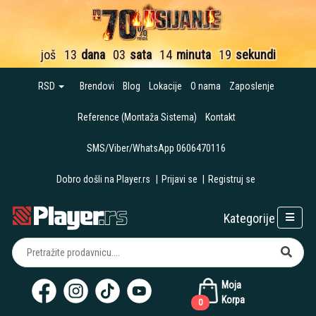
još
13
dana
03
sata
14
minuta
18
sekundi
RSD
Brendovi
Blog
Lokacije
O nama
Zaposlenje
Reference (Montaža Sistema)
Kontakt
SMS/Viber/WhatsApp 0606470116
Dobro došli na Player.rs
|
Prijavi se
|
Registruj se
Kategorije
Moja
Korpa
0