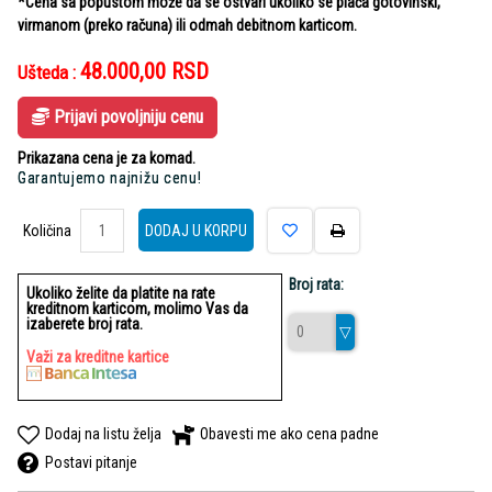
*Cena sa popustom može da se ostvari ukoliko se plaća gotovinski,
virmanom (preko računa) ili odmah debitnom karticom.
48.000,00
RSD
Ušteda :
Prijavi povoljniju cenu
Prikazana cena je za komad.
Garantujemo najnižu cenu!
Količina
Količina
DODAJ U KORPU
Broj rata:
Ukoliko želite da platite na rate
kreditnom karticom, molimo Vas da
izaberete broj rata.
Važi za kreditne kartice
Dodaj na listu želja
Obavesti me ako cena padne
Postavi pitanje