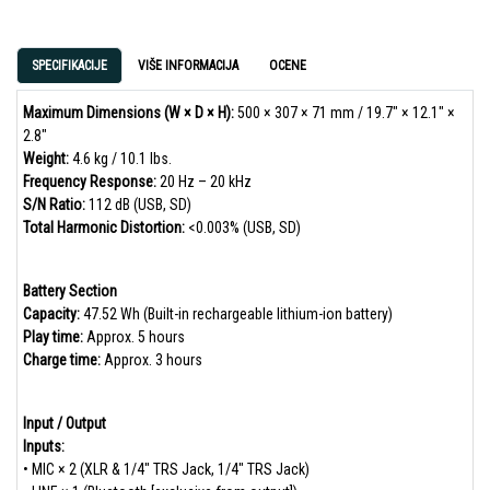
SPECIFIKACIJE
VIŠE INFORMACIJA
OCENE
Maximum Dimensions (W × D × H):
500 × 307 × 71 mm / 19.7" × 12.1" ×
2.8"
Weight:
4.6 kg / 10.1 lbs.
Frequency Response:
20 Hz – 20 kHz
S/N Ratio:
112 dB (USB, SD)
Total Harmonic Distortion:
<0.003% (USB, SD)
Battery Section
Capacity:
47.52 Wh (Built-in rechargeable lithium-ion battery)
Play time:
Approx. 5 hours
Charge time:
Approx. 3 hours
Input / Output
Inputs:
• MIC × 2 (XLR & 1/4" TRS Jack, 1/4" TRS Jack)