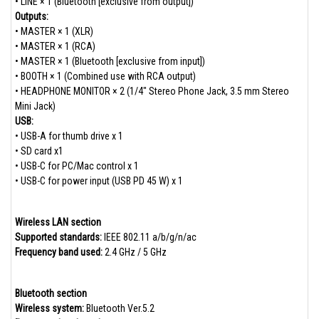
• LINE × 1 (Bluetooth [exclusive from output])
Outputs:
• MASTER × 1 (XLR)
• MASTER × 1 (RCA)
• MASTER × 1 (Bluetooth [exclusive from input])
• BOOTH × 1 (Combined use with RCA output)
• HEADPHONE MONITOR × 2 (1/4" Stereo Phone Jack, 3.5 mm Stereo
Mini Jack)
USB:
• USB-A for thumb drive x 1
• SD card x1
• USB-C for PC/Mac control x 1
• USB-C for power input (USB PD 45 W) x 1
Wireless LAN section
Supported standards:
IEEE 802.11 a/b/g/n/ac
Frequency band used:
2.4 GHz / 5 GHz
Bluetooth section
Wireless system:
Bluetooth Ver.5.2