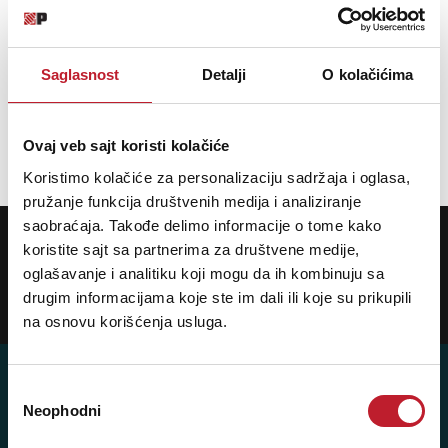
Saglasnost
Detalji
O kolačićima
Opis nije dostupan
Ovaj veb sajt koristi kolačiće
Koristimo kolačiće za personalizaciju sadržaja i oglasa,
pružanje funkcija društvenih medija i analiziranje
saobraćaja. Takođe delimo informacije o tome kako
POTREBNA VAM JE POMOĆ? POZOVITE NAS!
Ukoliko želite da dobijete najnovije informacije o novitetima i popustima,
koristite sajt sa partnerima za društvene medije,
prijavite se na naš NEWSLETTER!
oglašavanje i analitiku koji mogu da ih kombinuju sa
drugim informacijama koje ste im dali ili koje su prikupili
Prijavi
na osnovu korišćenja usluga.
Избор
Neophodni
сагласности
Posetite nas: Svetogorska 9,