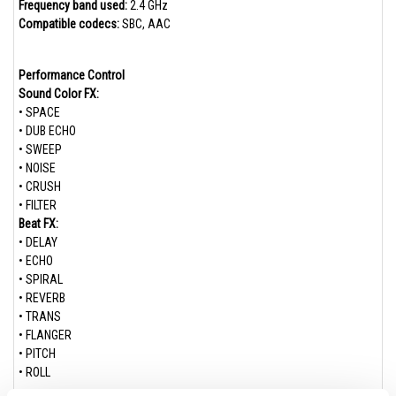
Frequency band used:
2.4 GHz
Compatible codecs:
SBC, AAC
Performance Control
Sound Color FX:
• SPACE
• DUB ECHO
• SWEEP
• NOISE
• CRUSH
• FILTER
Beat FX:
• DELAY
• ECHO
• SPIRAL
• REVERB
• TRANS
• FLANGER
• PITCH
• ROLL