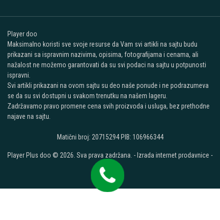
Player doo
Maksimalno koristi sve svoje resurse da Vam svi artikli na sajtu budu
prikazani sa ispravnim nazivima, opisima, fotografijama i cenama, ali
nažalost ne možemo garantovati da su svi podaci na sajtu u potpunosti
ispravni.
Svi artikli prikazani na ovom sajtu su deo naše ponude i ne podrazumeva
se da su svi dostupni u svakom trenutku na našem lageru.
Zadržavamo pravo promene cena svih proizvoda i usluga, bez prethodne
najave na sajtu.
Matični broj: 20715294 PIB: 106966344
Player Plus doo © 2026. Sva prava zadržana. -
Izrada internet prodavnice
-
Selltico.