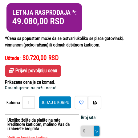
LETNJA RASPRODAJA *:
49.080,00
RSD
*Cena sa popustom može da se ostvari ukoliko se plaća gotovinski,
virmanom (preko računa) ili odmah debitnom karticom.
30.720,00
RSD
Ušteda :
Prijavi povoljniju cenu
Prikazana cena je za komad.
Garantujemo najnižu cenu!
Količina
Količina
DODAJ U KORPU
Broj rata:
Ukoliko želite da platite na rate
kreditnom karticom, molimo Vas da
izaberete broj rata.