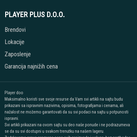
PLAYER PLUS D.O.O.
Brendovi
Lokacije
Zaposlenje
Garancija najnižih cena
Player doo
Maksimalno koristi sve svoje resurse da Vam svi artikli na sajtu budu
prikazani sa ispravnim nazivima, opisima, fotografijama i cenama, ali
nažalost ne možemo garantovati da su svi podaci na sajtu u potpunosti
ispravni.
Svi artikli prikazani na ovom sajtu su deo naše ponude i ne podrazumeva
se da su svi dostupni u svakom trenutku na našem lageru.