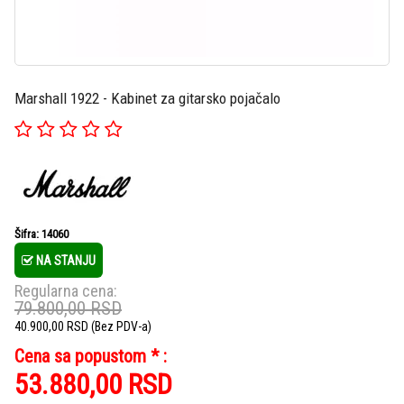
Marshall 1922 - Kabinet za gitarsko pojačalo
Šifra: 14060
NA STANJU
Regularna cena:
79.800,00
RSD
40.900,00
RSD
(Bez PDV-a)
Cena sa popustom * :
53.880,00
RSD