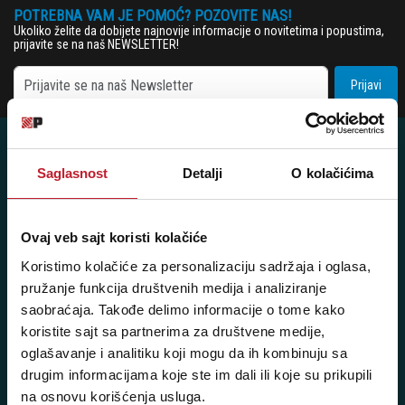
POTREBNA VAM JE POMOĆ? POZOVITE NAS!
Ukoliko želite da dobijete najnovije informacije o novitetima i popustima,
prijavite se na naš NEWSLETTER!
Prijavi
Saglasnost
Detalji
O kolačićima
Posetite nas: Svetogorska 9,
11103 Beograd, Srbija
Ovaj veb sajt koristi kolačiće
Pišite nam: info@player.rs
Koristimo kolačiće za personalizaciju sadržaja i oglasa,
Pozovite nas: +381 11 33-47-615
pružanje funkcija društvenih medija i analiziranje
Sms/Viber/WhatsApp
saobraćaja. Takođe delimo informacije o tome kako
koristite sajt sa partnerima za društvene medije,
060/6470116
oglašavanje i analitiku koji mogu da ih kombinuju sa
drugim informacijama koje ste im dali ili koje su prikupili
na osnovu korišćenja usluga.
NAŠE PRODAVNICE