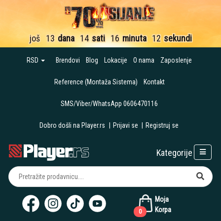
još
13
dana
14
sati
16
minuta
12
sekundi
RSD
Brendovi
Blog
Lokacije
O nama
Zaposlenje
Reference (Montaža Sistema)
Kontakt
SMS/Viber/WhatsApp 0606470116
Dobro došli na Player.rs
|
Prijavi se
|
Registruj se
Kategorije
Moja
Korpa
0