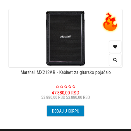
Marshall MX212AR - Kabinet za gitarsko pojačalo
47.880,00
RSD
53.880,00
RSD
53.880,00
RSD
DODAJ U KORPU