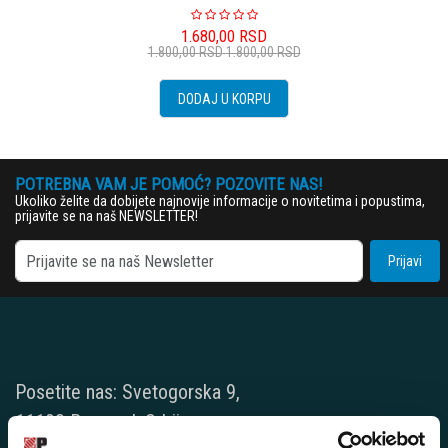
1.680,00
RSD
1.800,00
RSD
1.800,00
RSD
DODAJ U KORPU
POTREBNA VAM JE POMOĆ? POZOVITE NAS!
Ukoliko želite da dobijete najnovije informacije o novitetima i popustima,
prijavite se na naš NEWSLETTER!
Prijavi
Posetite nas: Svetogorska 9,
11103 Beograd, Srbija