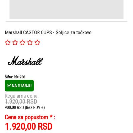
Marshall CASTOR CUPS - Šoljice za točkove
Šifra: RD1286
NA STANJU
Regularna cena:
1.920,00
RSD
900,00
RSD
(Bez PDV-a)
Cena sa popustom * :
1.920,00
RSD