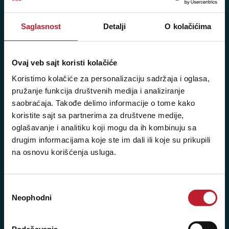
Pišite nam: info@player.rs
Pozovite nas: +381 11 33-47-615
Saglasnost
Detalji
O kolačićima
Sms/Viber/WhatsApp
060/6470116
Ovaj veb sajt koristi kolačiće
Koristimo kolačiće za personalizaciju sadržaja i oglasa,
NAŠE PRODAVNICE
pružanje funkcija društvenih medija i analiziranje
saobraćaja. Takođe delimo informacije o tome kako
Beograd - Svetogorska 9
koristite sajt sa partnerima za društvene medije,
Telefoni:
oglašavanje i analitiku koji mogu da ih kombinuju sa
drugim informacijama koje ste im dali ili koje su prikupili
+381 11 3347 442
na osnovu korišćenja usluga.
+381 11 3347 615
Избор
+381 11 3347 883
Neophodni
сагласности
+381 11 2688 067