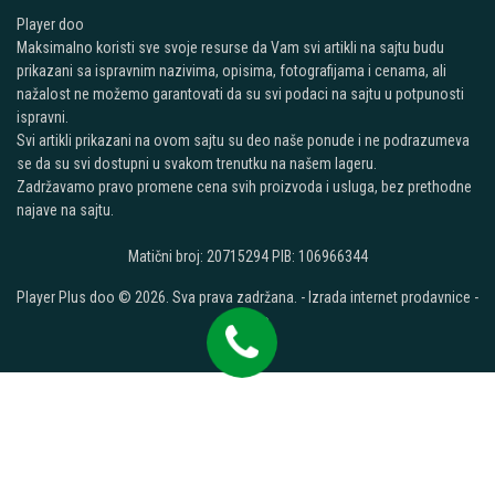
Player doo
Maksimalno koristi sve svoje resurse da Vam svi artikli na sajtu budu
prikazani sa ispravnim nazivima, opisima, fotografijama i cenama, ali
nažalost ne možemo garantovati da su svi podaci na sajtu u potpunosti
ispravni.
Svi artikli prikazani na ovom sajtu su deo naše ponude i ne podrazumeva
se da su svi dostupni u svakom trenutku na našem lageru.
Zadržavamo pravo promene cena svih proizvoda i usluga, bez prethodne
najave na sajtu.
Matični broj: 20715294 PIB: 106966344
Player Plus doo © 2026. Sva prava zadržana. -
Izrada internet prodavnice
-
Selltico.