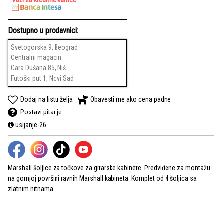
Važi za kreditne kartice
Dostupno u prodavnici:
Svetogorska 9, Beograd
Centralni magacin
Cara Dušana 85, Niš
Futoški put 1, Novi Sad
Dodaj na listu želja
Obavesti me ako cena padne
Postavi pitanje
usijanje-26
Marshall šoljice za točkove za gitarske kabinete. Predviđene za montažu
na gornjoj površini ravnih Marshall kabineta. Komplet od 4 šoljica sa
zlatnim nitnama.