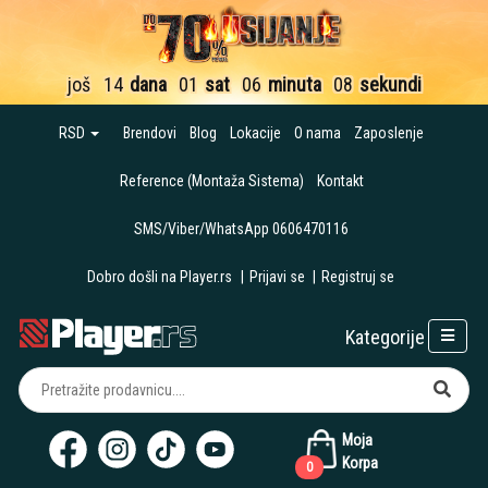
još
14
dana
01
sat
06
minuta
07
sekundi
RSD
Brendovi
Blog
Lokacije
O nama
Zaposlenje
Reference (Montaža Sistema)
Kontakt
SMS/Viber/WhatsApp 0606470116
Dobro došli na Player.rs
|
Prijavi se
|
Registruj se
Kategorije
Moja
Korpa
0