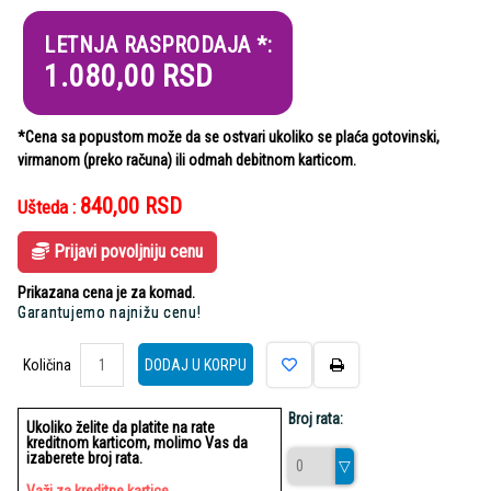
LETNJA RASPRODAJA *:
1.080,00
RSD
*Cena sa popustom može da se ostvari ukoliko se plaća gotovinski,
virmanom (preko računa) ili odmah debitnom karticom.
840,00
RSD
Ušteda :
Prijavi povoljniju cenu
Prikazana cena je za komad.
Garantujemo najnižu cenu!
Količina
Količina
DODAJ U KORPU
Broj rata:
Ukoliko želite da platite na rate
kreditnom karticom, molimo Vas da
izaberete broj rata.