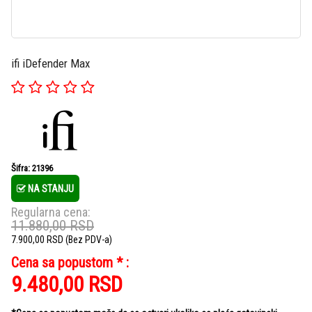
ifi iDefender Max
Šifra: 21396
NA STANJU
Regularna cena:
11.880,00
RSD
7.900,00
RSD
(Bez PDV-a)
Cena sa popustom * :
9.480,00
RSD