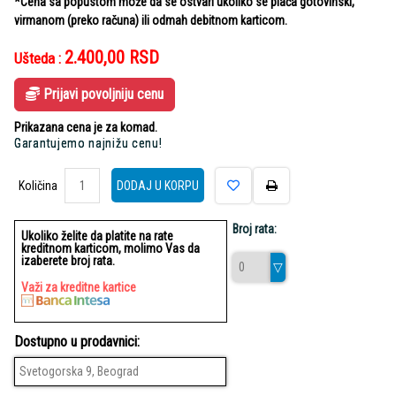
*Cena sa popustom može da se ostvari ukoliko se plaća gotovinski,
virmanom (preko računa) ili odmah debitnom karticom.
2.400,00
RSD
Ušteda :
Prijavi povoljniju cenu
Prikazana cena je za komad.
Garantujemo najnižu cenu!
Količina
Količina
DODAJ U KORPU
Broj rata:
Ukoliko želite da platite na rate
kreditnom karticom, molimo Vas da
izaberete broj rata.
Važi za kreditne kartice
Dostupno u prodavnici:
Svetogorska 9, Beograd