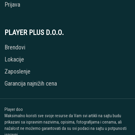
Prijava
PLAYER PLUS D.O.O.
Brendovi
Lokacije
Zaposlenje
Garancija najnižih cena
Player doo
Maksimalno koristi sve svoje resurse da Vam svi artikli na sajtu budu
prikazani sa ispravnim nazivima, opisima, fotografijama i cenama, ali
nažalost ne možemo garantovati da su svi podaci na sajtu u potpunosti
ispravni.