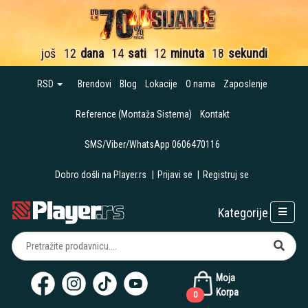
još
12
dana
14
sati
12
minuta
17
sekundi
RSD
Brendovi
Blog
Lokacije
O nama
Zaposlenje
Reference (Montaža Sistema)
Kontakt
SMS/Viber/WhatsApp 0606470116
Dobro došli na Player.rs
|
Prijavi se
|
Registruj se
Kategorije
Moja
Korpa
0