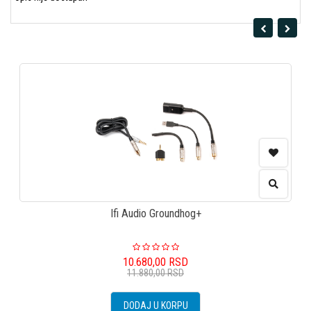
Ifi Audio Groundhog+
10.680,00
RSD
11.880,00
RSD
DODAJ U KORPU