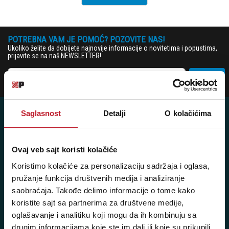
POTREBNA VAM JE POMOĆ? POZOVITE NAS!
Ukoliko želite da dobijete najnovije informacije o novitetima i popustima,
prijavite se na naš NEWSLETTER!
Prijavi
Saglasnost
Detalji
O kolačićima
Posetite nas: Svetogorska 9,
Ovaj veb sajt koristi kolačiće
11103 Beograd, Srbija
Koristimo kolačiće za personalizaciju sadržaja i oglasa,
Pišite nam: info@player.rs
pružanje funkcija društvenih medija i analiziranje
Pozovite nas: +381 11 33-47-615
saobraćaja. Takođe delimo informacije o tome kako
koristite sajt sa partnerima za društvene medije,
Sms/Viber/WhatsApp
oglašavanje i analitiku koji mogu da ih kombinuju sa
060/6470116
drugim informacijama koje ste im dali ili koje su prikupili