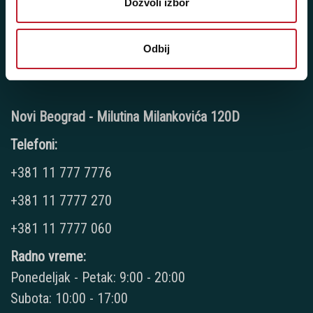
Dozvoli izbor
Ponedeljak - Petak: 9:00 - 20:00
Subota: 10:00 - 17:00
Nedelja: Ne radimo
Odbij
Novi Beograd - Milutina Milankovića 120D
Telefoni:
+381 11 777 7776
+381 11 7777 270
+381 11 7777 060
Radno vreme:
Ponedeljak - Petak: 9:00 - 20:00
Subota: 10:00 - 17:00