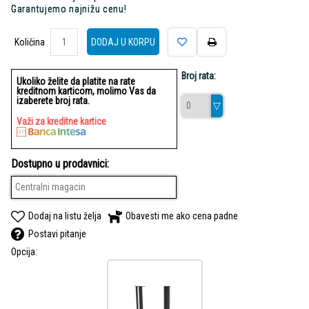
Garantujemo najnižu cenu!
Količina
Količina
DODAJ U KORPU
Broj rata:
Ukoliko želite da platite na rate
kreditnom karticom, molimo Vas da
izaberete broj rata.
Važi za kreditne kartice
Dostupno u prodavnici:
Centralni magacin
Dodaj na listu želja
Obavesti me ako cena padne
Postavi pitanje
Opcija: