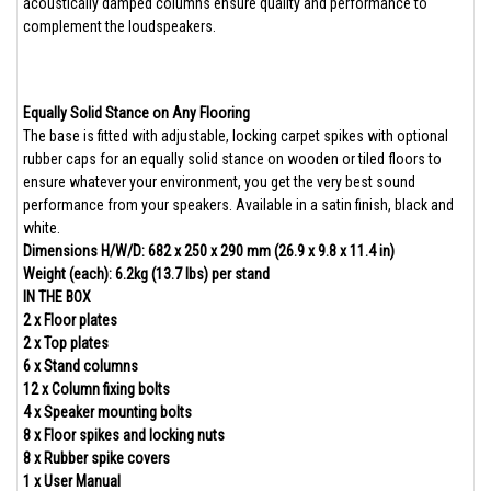
acoustically damped columns ensure quality and performance to
complement the loudspeakers.
Equally Solid Stance on Any Flooring
The base is fitted with adjustable, locking carpet spikes with optional
rubber caps for an equally solid stance on wooden or tiled floors to
ensure whatever your environment, you get the very best sound
performance from your speakers. Available in a satin finish, black and
white.
Dimensions H/W/D: 682 x 250 x 290 mm (26.9 x 9.8 x 11.4 in)
Weight (each): 6.2kg (13.7 lbs) per stand
IN THE BOX
2 x Floor plates
2 x Top plates
6 x Stand columns
12 x Column fixing bolts
4 x Speaker mounting bolts
8 x Floor spikes and locking nuts
8 x Rubber spike covers
1 x User Manual