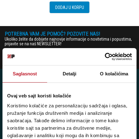
DODAJ U KORPU
POTREBNA VAM JE POMOĆ? POZOVITE NAS!
Ukoliko želite da dobijete najnovije informacije o novitetima i popustima,
prijavite se na naš NEWSLETTER!
Prijavi
Saglasnost
Detalji
O kolačićima
Ovaj veb sajt koristi kolačiće
Posetite nas: Svetogorska 9,
Koristimo kolačiće za personalizaciju sadržaja i oglasa,
11103 Beograd, Srbija
pružanje funkcija društvenih medija i analiziranje
Pišite nam: info@player.rs
saobraćaja. Takođe delimo informacije o tome kako
Pozovite nas: +381 11 33-47-615
koristite sajt sa partnerima za društvene medije,
Sms/Viber/WhatsApp
oglašavanje i analitiku koji mogu da ih kombinuju sa