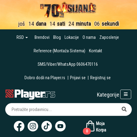
još
14
dana
14
sati
24
minuta
06
sekundi
RSD
Brendovi
Blog
Lokacije
O nama
Zaposlenje
Reference (Montaža Sistema)
Kontakt
SMS/Viber/WhatsApp 0606470116
Dobro došli na Player.rs
|
Prijavi se
|
Registruj se
Kategorije
Moja
Korpa
0