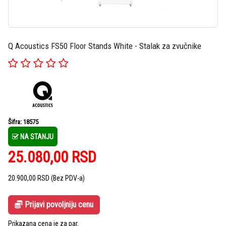
Q Acoustics FS50 Floor Stands White - Stalak za zvučnike
Šifra: 18575
NA STANJU
25.080,00
RSD
20.900,00
RSD
(Bez PDV-a)
Prijavi povoljniju cenu
Prikazana cena je za par.