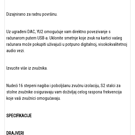
Dizajnirano za radnu površinu.
Uz ugrađeni DAC, YU2 omogućuje vam direktno povezivanje s
računarom putem USB-a. Uklonite smetnje koje zvuk na kartici vašeg
računara može pokupiti uživajući u potpuno digitalnoj, visokokvalitetnoj
audio vezi.
Izvucite više iz zvučnika.
Nudeći 16 stepeni nagiba i poboljšanu zvučnu izolaciju, S2 stalci za
stolne zvučnike osiguravaju vam doživljaj celog raspona frekvencija
koje vaši zvučnici omogućavaju.
SPECIFIKACIJE
DRAJVERI