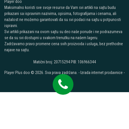
Player doo
Maksimalno koristi sve svoje resurse da Vam svi artikli na sajtu budu
prikazani sa ispravnim nazivima, opisima, fotografijama i cenama, ali
nažalost ne možemo garantovati da su svi podaci na sajtu u potpunosti
ispravni.
Svi artikli prikazani na ovom sajtu su deo naše ponude i ne podrazumeva
se da su svi dostupni u svakom trenutku na našem lageru.
Zadržavamo pravo promene cena svih proizvoda i usluga, bez prethodne
najave na sajtu.
Matični broj: 20715294 PIB: 106966344
Player Plus doo © 2026. Sva prava zadržana. -
Izrada internet prodavnice
-
Selltico.