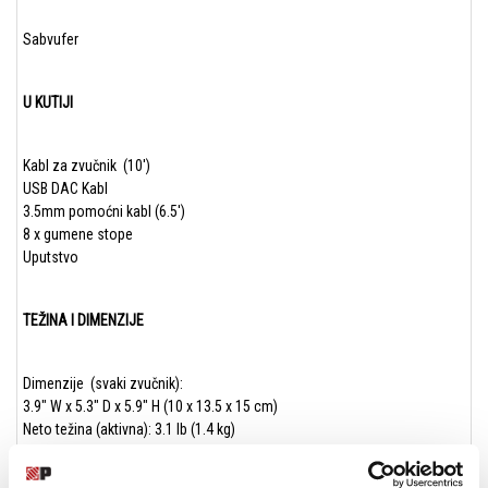
Sabvufer
U KUTIJI
Kabl za zvučnik (10′)
USB DAC Kabl
3.5mm pomoćni kabl (6.5′)
8 x gumene stope
Uputstvo
TEŽINA I DIMENZIJE
Dimenzije (svaki zvučnik):
3.9″ W x 5.3″ D x 5.9″ H (10 x 13.5 x 15 cm)
Neto težina (aktivna): 3.1 lb (1.4 kg)
Neto težina (pasivna): 2.9 lb (1.3 kg)