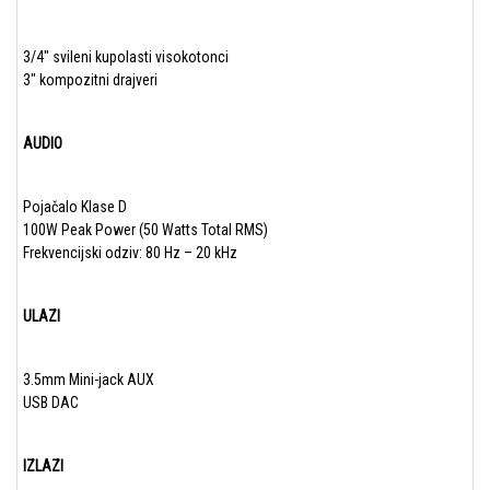
3/4″ svileni kupolasti visokotonci
3″ kompozitni drajveri
AUDIO
Pojačalo Klase D
100W Peak Power (50 Watts Total RMS)
Frekvencijski odziv: 80 Hz – 20 kHz
ULAZI
3.5mm Mini-jack AUX
USB DAC
IZLAZI