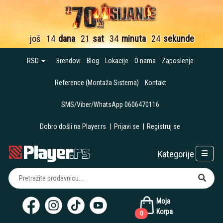
još
14
dana
21
sat
34
minuta
24
sekunde
RSD
Brendovi
Blog
Lokacije
O nama
Zaposlenje
Reference (Montaža Sistema)
Kontakt
SMS/Viber/WhatsApp 0606470116
Dobro došli na Player.rs
|
Prijavi se
|
Registruj se
Kategorije
Moja
Korpa
0