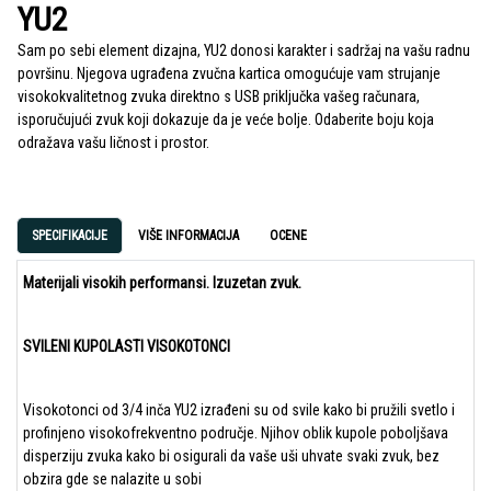
YU2
Sam po sebi element dizajna, YU2 donosi karakter i sadržaj na vašu radnu
površinu. Njegova ugrađena zvučna kartica omogućuje vam strujanje
visokokvalitetnog zvuka direktno s USB priključka vašeg računara,
isporučujući zvuk koji dokazuje da je veće bolje. Odaberite boju koja
odražava vašu ličnost i prostor.
SPECIFIKACIJE
VIŠE INFORMACIJA
OCENE
Materijali visokih performansi. Izuzetan zvuk.
SVILENI KUPOLASTI VISOKOTONCI
Visokotonci od 3/4 inča YU2 izrađeni su od svile kako bi pružili svetlo i
profinjeno visokofrekventno područje. Njihov oblik kupole poboljšava
disperziju zvuka kako bi osigurali da vaše uši uhvate svaki zvuk, bez
obzira gde se nalazite u sobi