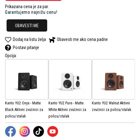
Prikazana cena je za par.
Garantujemo najnižu cenu!
OBAVESTI ME
Dodaj na listu želja
Obavesti me ako cena padne
Postavi pitanje
Opcija:
Kanto YU2 Onyx - Matte
Kanto YU2 Pure - Matte
Kanto YU2 Walnut Aktivni
Black Aktivni zvučnici za
White Aktivni zvučnici za
zvučnici za policu/stalak
policu/stalak
policu/stalak