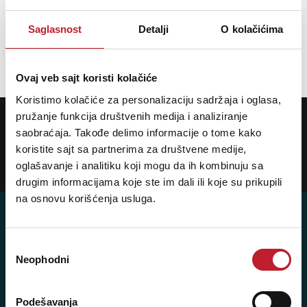
Saglasnost
Detalji
O kolačićima
Opis nije dostupan
Ovaj veb sajt koristi kolačiće
Koristimo kolačiće za personalizaciju sadržaja i oglasa,
POTREBNA VAM JE POMOĆ? POZOVITE NAS!
pružanje funkcija društvenih medija i analiziranje
Ukoliko želite da dobijete najnovije informacije o novitetima i popustima,
saobraćaja. Takođe delimo informacije o tome kako
prijavite se na naš NEWSLETTER!
koristite sajt sa partnerima za društvene medije,
oglašavanje i analitiku koji mogu da ih kombinuju sa
Prijavi
drugim informacijama koje ste im dali ili koje su prikupili
na osnovu korišćenja usluga.
Избор
Posetite nas: Svetogorska 9,
Neophodni
сагласности
11103 Beograd, Srbija
Pišite nam: info@player.rs
Podešavanja