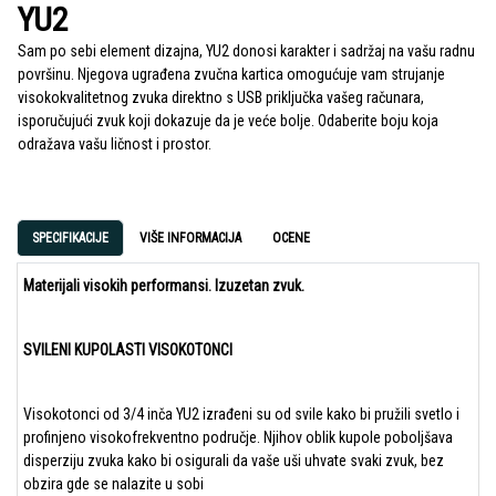
YU2
Sam po sebi element dizajna, YU2 donosi karakter i sadržaj na vašu radnu
površinu. Njegova ugrađena zvučna kartica omogućuje vam strujanje
visokokvalitetnog zvuka direktno s USB priključka vašeg računara,
isporučujući zvuk koji dokazuje da je veće bolje. Odaberite boju koja
odražava vašu ličnost i prostor.
SPECIFIKACIJE
VIŠE INFORMACIJA
OCENE
Materijali visokih performansi. Izuzetan zvuk.
SVILENI KUPOLASTI VISOKOTONCI
Visokotonci od 3/4 inča YU2 izrađeni su od svile kako bi pružili svetlo i
profinjeno visokofrekventno područje. Njihov oblik kupole poboljšava
disperziju zvuka kako bi osigurali da vaše uši uhvate svaki zvuk, bez
obzira gde se nalazite u sobi