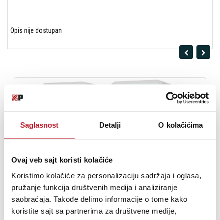
Opis nije dostupan
Saglasnost
Detalji
O kolačićima
Ovaj veb sajt koristi kolačiće
Koristimo kolačiće za personalizaciju sadržaja i oglasa,
Polk Audio Sig Elite ES15 White zvučnici za policu/stalak
pružanje funkcija društvenih medija i analiziranje
saobraćaja. Takođe delimo informacije o tome kako
koristite sajt sa partnerima za društvene medije,
27.480,00
RSD