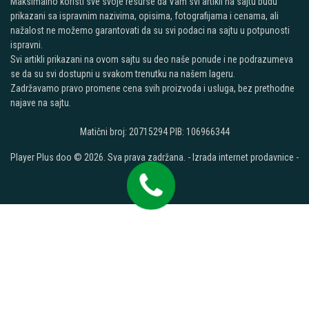
Maksimalno koristi sve svoje resurse da Vam svi artikli na sajtu budu
prikazani sa ispravnim nazivima, opisima, fotografijama i cenama, ali
nažalost ne možemo garantovati da su svi podaci na sajtu u potpunosti
ispravni.
Svi artikli prikazani na ovom sajtu su deo naše ponude i ne podrazumeva
se da su svi dostupni u svakom trenutku na našem lageru.
Zadržavamo pravo promene cena svih proizvoda i usluga, bez prethodne
najave na sajtu.
Matični broj: 20715294 PIB: 106966344
Player Plus doo © 2026. Sva prava zadržana. -
Izrada internet prodavnice
-
Selltico.