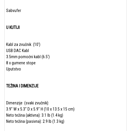
Sabvufer
U KUTIJI
Kabl za zvučnik (10′)
USB DAC Kabl
3.5mm pomoćni kabl (6.5′)
8 x gumene stope
Uputstvo
TEŽINA I DIMENZIJE
Dimenzije (svaki zvučnik):
3.9″ W x 5.3″ D x 5.9″ H (10 x 13.5 x 15 cm)
Neto težina (aktivna): 3.1 lb (1.4 kg)
Neto težina (pasivna): 2.9 lb (1.3 kg)