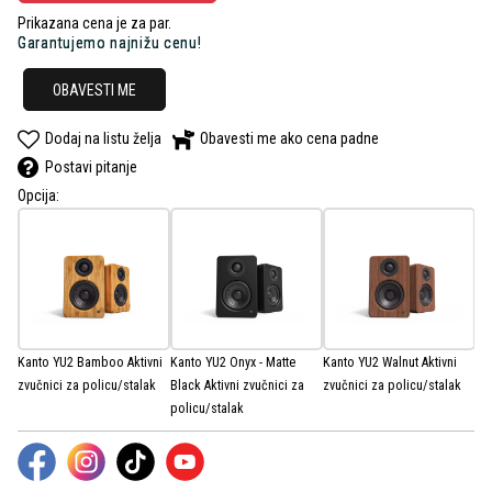
Prikazana cena je za par.
Garantujemo najnižu cenu!
OBAVESTI ME
Dodaj na listu želja
Obavesti me ako cena padne
Postavi pitanje
Opcija:
Kanto YU2 Bamboo Aktivni
Kanto YU2 Onyx - Matte
Kanto YU2 Walnut Aktivni
zvučnici za policu/stalak
Black Aktivni zvučnici za
zvučnici za policu/stalak
policu/stalak