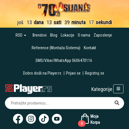
još
13
dana
13
sati
39
minuta
17
sekundi
RSD
Brendovi
Blog
Lokacije
O nama
Zaposlenje
Reference (Montaža Sistema)
Kontakt
SMS/Viber/WhatsApp 0606470116
Dobro došli na Player.rs
|
Prijavi se
|
Registruj se
Kategorije
Moja
Korpa
0