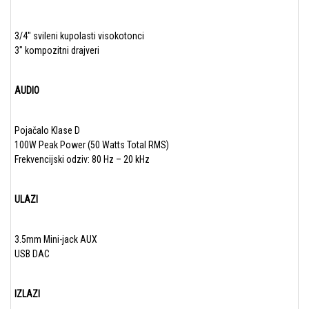
3/4″ svileni kupolasti visokotonci
3″ kompozitni drajveri
AUDIO
Pojačalo Klase D
100W Peak Power (50 Watts Total RMS)
Frekvencijski odziv: 80 Hz – 20 kHz
ULAZI
3.5mm Mini-jack AUX
USB DAC
IZLAZI