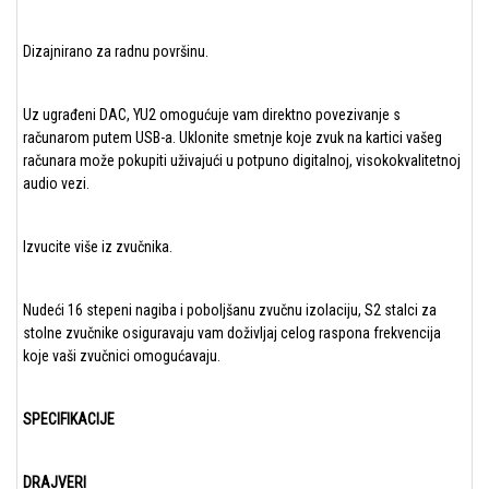
Dizajnirano za radnu površinu.
Uz ugrađeni DAC, YU2 omogućuje vam direktno povezivanje s
računarom putem USB-a. Uklonite smetnje koje zvuk na kartici vašeg
računara može pokupiti uživajući u potpuno digitalnoj, visokokvalitetnoj
audio vezi.
Izvucite više iz zvučnika.
Nudeći 16 stepeni nagiba i poboljšanu zvučnu izolaciju, S2 stalci za
stolne zvučnike osiguravaju vam doživljaj celog raspona frekvencija
koje vaši zvučnici omogućavaju.
SPECIFIKACIJE
DRAJVERI