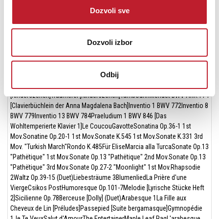
Dozvoli sve
Ugrađene pesme:
Nocturne Op.9-2Fantaisie-Impromptu Op.66Étude Op.10-3 "Chanson de
Dozvoli izbor
l'adieu"Étude Op.10-5 "Black Keys"Étude Op.10-12 "Revolutionary"Étude
Op.25-9 "Butterflies"Prélude Op.28-7Valse Op.64-1 "Petit Chien"Valse
Op.64-2Moments Musicaux 3Impromptu Op.90-2Marche Militaire 1
Odbij
(Duet)Frühlingslied [Lieder Ohne Worte Heft 5]Fröhlicher Landmann
[Album für die Jugend]Von fremden Ländern und Menschen
[Kinderszenen]Träumerei [Kinderszenen]TambourinMenuet BWV Anh.114
[Clavierbüchlein der Anna Magdalena Bach]Inventio 1 BWV 772Inventio 8
BWV 779Inventio 13 BWV 784Praeludium 1 BWV 846 [Das
Wohltemperierte Klavier 1]Le CoucouGavotteSonatina Op.36-1 1st
Mov.Sonatine Op.20-1 1st Mov.Sonate K.545 1st Mov.Sonate K.331 3rd
Mov. "Turkish March"Rondo K.485Für EliseMarcia alla TurcaSonate Op.13
"Pathëtique" 1st Mov.Sonate Op.13 "Pathëtique" 2nd Mov.Sonate Op.13
"Pathëtique" 3rd Mov.Sonate Op.27-2 "Moonlight" 1st Mov.Rhapsodie
2Waltz Op.39-15 (Duet)Liebesträume 3BlumenliedLa Prière d'une
ViergeCsikos PostHumoresque Op.101-7Melodie [Lyrische Stücke Heft
2]Sicilienne Op.78Berceuse [Dolly] (Duet)Arabesque 1La Fille aux
Cheveux de Lin [Préludes]Passepied [Suite bergamasque]Gymnopédie
1Je Te VeuxSalut d'AmourThe EntertainerMaple Leaf RagL'arabesque