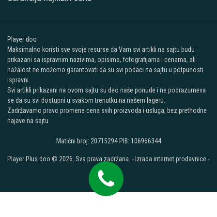
Player doo
Maksimalno koristi sve svoje resurse da Vam svi artikli na sajtu budu
prikazani sa ispravnim nazivima, opisima, fotografijama i cenama, ali
nažalost ne možemo garantovati da su svi podaci na sajtu u potpunosti
ispravni.
Svi artikli prikazani na ovom sajtu su deo naše ponude i ne podrazumeva
se da su svi dostupni u svakom trenutku na našem lageru.
Zadržavamo pravo promene cena svih proizvoda i usluga, bez prethodne
najave na sajtu.
Matični broj: 20715294 PIB: 106966344
Player Plus doo © 2026. Sva prava zadržana. -
Izrada internet prodavnice
-
Selltico.