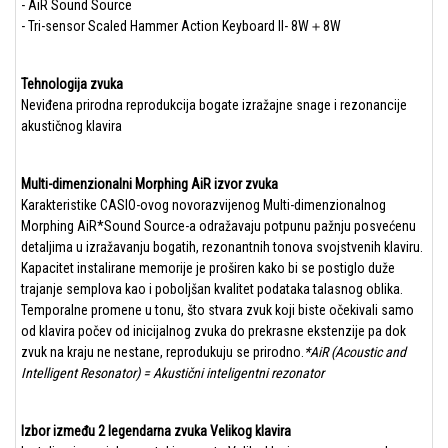
- AiR Sound Source
- Tri-sensor Scaled Hammer Action Keyboard II- 8W＋8W
Tehnologija zvuka
Neviđena prirodna reprodukcija bogate izražajne snage i rezonancije
akustičnog klavira
Multi-dimenzionalni Morphing AiR izvor zvuka
Karakteristike CASIO-ovog novorazvijenog Multi-dimenzionalnog
Morphing AiR*Sound Source-a odražavaju potpunu pažnju posvećenu
detaljima u izražavanju bogatih, rezonantnih tonova svojstvenih klaviru.
Kapacitet instalirane memorije je proširen kako bi se postiglo duže
trajanje semplova kao i poboljšan kvalitet podataka talasnog oblika.
Temporalne promene u tonu, što stvara zvuk koji biste očekivali samo
od klavira počev od inicijalnog zvuka do prekrasne ekstenzije pa dok
zvuk na kraju ne nestane, reprodukuju se prirodno.
*AiR (Acoustic and
Intelligent Resonator) = Akustični inteligentni rezonator
Izbor između 2 legendarna zvuka Velikog klavira