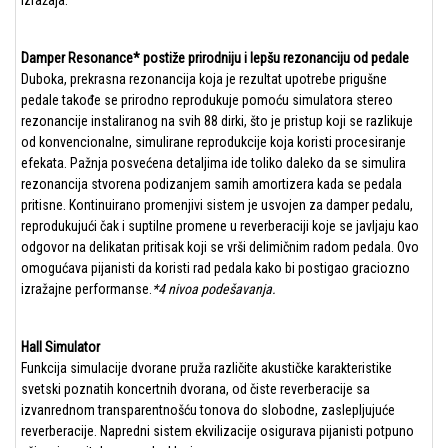
izražaja.
Damper Resonance* postiže prirodniju i lepšu rezonanciju od pedale
Duboka, prekrasna rezonancija koja je rezultat upotrebe prigušne
pedale takođe se prirodno reprodukuje pomoću simulatora stereo
rezonancije instaliranog na svih 88 dirki, što je pristup koji se razlikuje
od konvencionalne, simulirane reprodukcije koja koristi procesiranje
efekata. Pažnja posvećena detaljima ide toliko daleko da se simulira
rezonancija stvorena podizanjem samih amortizera kada se pedala
pritisne. Kontinuirano promenjivi sistem je usvojen za damper pedalu,
reprodukujući čak i suptilne promene u reverberaciji koje se javljaju kao
odgovor na delikatan pritisak koji se vrši delimičnim radom pedala. Ovo
omogućava pijanisti da koristi rad pedala kako bi postigao graciozno
izražajne performanse.
*4 nivoa podešavanja.
Hall Simulator
Funkcija simulacije dvorane pruža različite akustičke karakteristike
svetski poznatih koncertnih dvorana, od čiste reverberacije sa
izvanrednom transparentnošću tonova do slobodne, zaslepljujuće
reverberacije. Napredni sistem ekvilizacije osigurava pijanisti potpuno