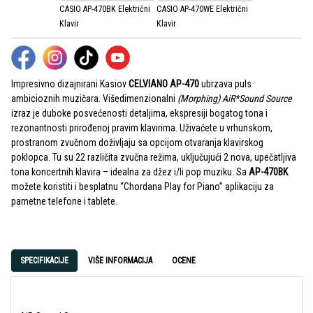
CASIO AP-470BK Električni
CASIO AP-470WE Električni
Klavir
Klavir
Impresivno dizajnirani Kasiov
CELVIANO AP-470
ubrzava puls
ambicioznih muzičara. Višedimenzionalni
(Morphing) AiR*Sound Source
izraz je duboke posvećenosti detaljima, ekspresiji bogatog tona i
rezonantnosti prirođenoj pravim klavirima. Uživaćete u vrhunskom,
prostranom zvučnom doživljaju sa opcijom otvaranja klavirskog
poklopca. Tu su 22 različita zvučna režima, uključujući 2 nova, upečatljiva
tona koncertnih klavira – idealna za džez i/li pop muziku. Sa
AP-470BK
možete koristiti i besplatnu “Chordana Play for Piano” aplikaciju za
pametne telefone i tablete.
SPECIFIKACIJE
VIŠE INFORMACIJA
OCENE