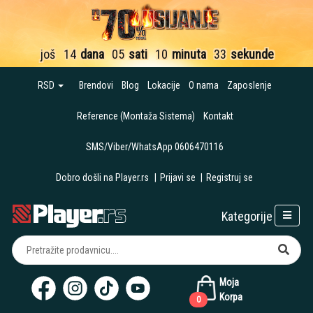
još
14
dana
05
sati
10
minuta
32
sekunde
RSD
Brendovi
Blog
Lokacije
O nama
Zaposlenje
Reference (Montaža Sistema)
Kontakt
SMS/Viber/WhatsApp 0606470116
Dobro došli na Player.rs
|
Prijavi se
|
Registruj se
Kategorije
Moja
Korpa
0