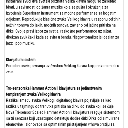
Instalirani zvuci dva svetski poznata Velika klavira mogu se zasebno
birati, u zavisnosti od žanra muzike koja se pušta i okruženja za
izvođenje.Superioran instrument za moćne performanse sa bogatim
odjekom. Reprodukuje klasične zvuke Velikog klavira u rasponu od tihih,
nežnih tonova do jakih, moćnih tonova, zavisno od jačine pritiska na
dirke. Ovo je pravi izbor za svetle, raskošne performance uz oštar,
direktan zvuk čak i kada se svira u bendu. Njegov tonalitet je idealan za
jazz i pop muziku.
Klavijaturni sistem
Prirodan osećaj sviranja uz čvrstinu Velikog klavira koji pretvara misli u
zvuk.
Tro-senzorska Hammer Action II klavijatura sa jedinstvenim
tempiranjem zvuka Velikog klavira
Razlika između zvuka Velikog i digitalnog klavira pojavljuje se kao
razlika u tajmingu od trenutka pritiska na dirku do zvuka koji se čuje.
Nova Tri-sensor Scaled Hammer Action II klavijatura reaguje sistemom
sa tri senzora koji uzastopno detektuju dodire dirki.Dirke od simulirane
ebanovine i slonovače sa optimalnim pristajanjem vrhova prstiju za