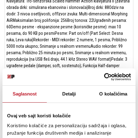
Klavijatura: Tro-senzorska Scaled Hammer Action klavijatura II (završna
obrada dirki: simulirana ebanovina i slonovača)Broj dirki: 88Odziv na
dodir: 3 nivoa osetljivosti, offIzvor zvuka: Multi-dimensional Morphing
AiRMaksimalan broj polifonija: 256Broj tonova: 22Ugrađenih pesama:
60Demo pesme - ekspanzione pesme (korisničke pesme): max 10
pesama, do 90 KB po pesmiPesme: Part on/off (Part Select: Desna
ruka, Leva ruka)Rekorder - MIDI rekorder: 2 numere, 1 pesma; Približno
5000 nota ukupno; Snimanje u realnom vremenuAudio rekorder: 99
pesama; Približno 25 minuta po pesmi; Snimanje u realnom vremenu,
reprodukcija (na USB fleš drajv, 44.1 kHz Stereo WAV format)Pedale: 3
ugrađene pedale (damper, soft, sostenuto); Funkcija Half-damper
pedale: Da (besprekorno prepoznavanje)Zvučnici: 12cm x 2.4cm x 2 (2-
smerni, 4 zvučnika)Pojačala: 20W + 20WNapajanje - AC adapter: AD-
E24250LW (DC 24V)Potrošnja snage: 20WDimenzije: 1.417 x 427 x 861
mm (bez nosača notnog lista)Težina: 43.4 kgUključena dodatna oprema:
Saglasnost
Detalji
O kolačićima
AC adapter (AD-E24250LW), Nosač notnog lista, nosač slušalica
Ovaj veb sajt koristi kolačiće
Glavne karakteristike
Akustički simulator: Hammer Response (4 nivoa, off); Key Off
Koristimo kolačiće za personalizaciju sadržaja i oglasa,
Simulator; String Resonance (4 nivoa, off); Damper Resonance (4
pružanje funkcija društvenih medija i analiziranje
nivoa, off); Damper Noise; Key On Action Noise; Key Off Action Noise;