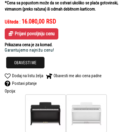
*Cena sa popustom može da se ostvari ukoliko se plaća gotovinski,
virmanom (preko računa) ili odmah debitnom karticom.
16.080,00
RSD
Ušteda :
Prijavi povoljniju cenu
Prikazana cena je za komad.
Garantujemo najnižu cenu!
OBAVESTI ME
Dodaj na listu želja
Obavesti me ako cena padne
Postavi pitanje
Opcija: