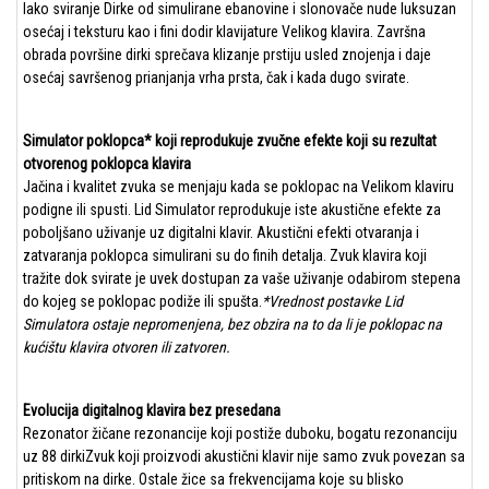
lako sviranje Dirke od simulirane ebanovine i slonovače nude luksuzan
osećaj i teksturu kao i fini dodir klavijature Velikog klavira. Završna
obrada površine dirki sprečava klizanje prstiju usled znojenja i daje
osećaj savršenog prianjanja vrha prsta, čak i kada dugo svirate.
Simulator poklopca* koji reprodukuje zvučne efekte koji su rezultat
otvorenog poklopca klavira
Jačina i kvalitet zvuka se menjaju kada se poklopac na Velikom klaviru
podigne ili spusti. Lid Simulator reprodukuje iste akustične efekte za
poboljšano uživanje uz digitalni klavir. Akustični efekti otvaranja i
zatvaranja poklopca simulirani su do finih detalja. Zvuk klavira koji
tražite dok svirate je uvek dostupan za vaše uživanje odabirom stepena
do kojeg se poklopac podiže ili spušta.
*Vrednost postavke Lid
Simulatora ostaje nepromenjena, bez obzira na to da li je poklopac na
kućištu klavira otvoren ili zatvoren.
Evolucija digitalnog klavira bez presedana
Rezonator žičane rezonancije koji postiže duboku, bogatu rezonanciju
uz 88 dirkiZvuk koji proizvodi akustični klavir nije samo zvuk povezan sa
pritiskom na dirke. Ostale žice sa frekvencijama koje su blisko