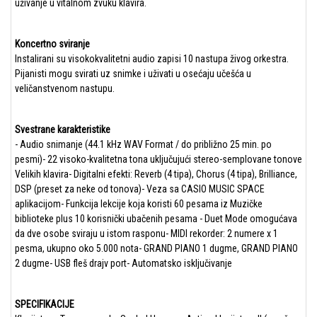
uživanje u vitalnom zvuku klavira.
Koncertno sviranje
Instalirani su visokokvalitetni audio zapisi 10 nastupa živog orkestra.
Pijanisti mogu svirati uz snimke i uživati u osećaju učešća u
veličanstvenom nastupu.
Svestrane karakteristike
- Audio snimanje (44.1 kHz WAV Format / do približno 25 min. po
pesmi)- 22 visoko-kvalitetna tona uključujući stereo-semplovane tonove
Velikih klavira- Digitalni efekti: Reverb (4 tipa), Chorus (4 tipa), Brilliance,
DSP (preset za neke od tonova)- Veza sa CASIO MUSIC SPACE
aplikacijom- Funkcija lekcije koja koristi 60 pesama iz Muzičke
biblioteke plus 10 korisnički ubačenih pesama - Duet Mode omogućava
da dve osobe sviraju u istom rasponu- MIDI rekorder: 2 numere x 1
pesma, ukupno oko 5.000 nota- GRAND PIANO 1 dugme, GRAND PIANO
2 dugme- USB fleš drajv port- Automatsko isključivanje
SPECIFIKACIJE