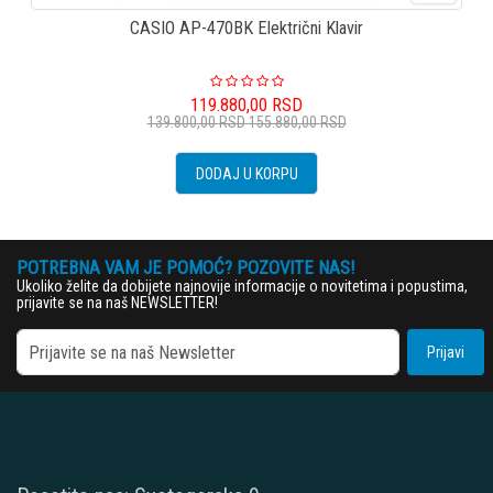
CASIO AP-470BK Električni Klavir
119.880,00
RSD
139.800,00
RSD
155.880,00
RSD
DODAJ U KORPU
POTREBNA VAM JE POMOĆ? POZOVITE NAS!
Ukoliko želite da dobijete najnovije informacije o novitetima i popustima,
prijavite se na naš NEWSLETTER!
Prijavi