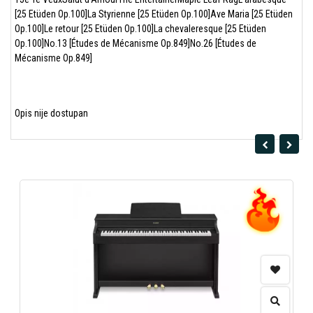
[25 Etüden Op.100]La Styrienne [25 Etüden Op.100]Ave Maria [25 Etüden
Op.100]Le retour [25 Etüden Op.100]La chevaleresque [25 Etüden
Op.100]No.13 [Études de Mécanisme Op.849]No.26 [Études de
Mécanisme Op.849]
Opis nije dostupan