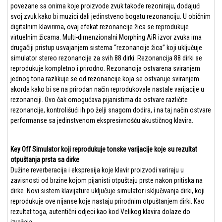
povezane sa onima koje proizvode zvuk takođe rezoniraju, dodajući
svoj zvuk kako bi muzici dali jedinstveno bogatu rezonanciju. U običnim
digitalnim klavirima, ovaj efekat rezonancije žica se reprodukuje
virtuelnim žicama. Multi-dimenzionalni Morphing AiR izvor zvuka ima
drugačiji pristup usvajanjem sistema “rezonancije žica” koji uključuje
simulator stereo rezonancije za svih 88 dirki. Rezonancija 88 dirki se
reprodukuje kompletno i prirodno. Rezonancija ostvarena sviranjem
jednog tona razlikuje se od rezonancije koja se ostvaruje sviranjem
akorda kako bi se na prirodan način reprodukovale nastale varijacije u
rezonanciji. Ovo čak omogućava pijanistima da ostvare različite
rezonancije, kontrolišući ih po želji snagom dodira, i na taj način ostvare
performanse sa jedinstvenom ekspresivnošću akustičnog klavira.
Key Off Simulator koji reprodukuje tonske varijacije koje su rezultat
otpuštanja prsta sa dirke
Dužine reverberacija i ekspresija koje klavir proizvodi variraju u
zavisnosti od brzine kojom pijanisti otpuštaju prste nakon pritiska na
dirke. Novi sistem klavijature uključuje simulator isključivanja dirki, koji
reprodukuje ove nijanse koje nastaju prirodnim otpuštanjem dirki. Kao
rezultat toga, autentični odjeci kao kod Velikog klavira dolaze do