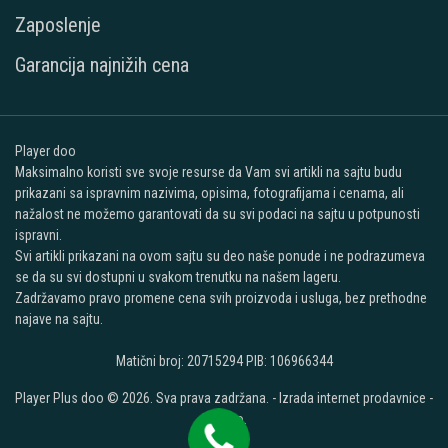
Zaposlenje
Garancija najnižih cena
Player doo
Maksimalno koristi sve svoje resurse da Vam svi artikli na sajtu budu
prikazani sa ispravnim nazivima, opisima, fotografijama i cenama, ali
nažalost ne možemo garantovati da su svi podaci na sajtu u potpunosti
ispravni.
Svi artikli prikazani na ovom sajtu su deo naše ponude i ne podrazumeva
se da su svi dostupni u svakom trenutku na našem lageru.
Zadržavamo pravo promene cena svih proizvoda i usluga, bez prethodne
najave na sajtu.
Matični broj: 20715294 PIB: 106966344
Player Plus doo © 2026. Sva prava zadržana. -
Izrada internet prodavnice
-
Selltico.