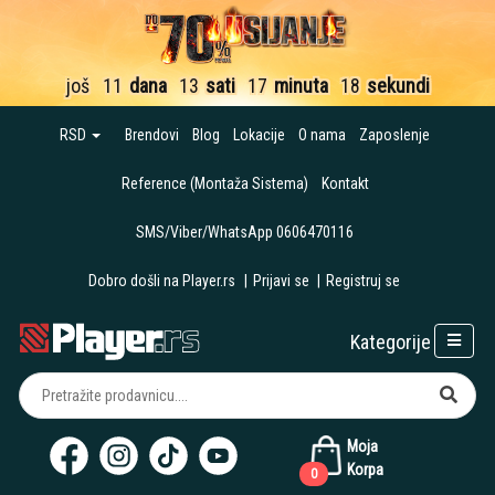
još
11
dana
13
sati
17
minuta
17
sekundi
RSD
Brendovi
Blog
Lokacije
O nama
Zaposlenje
Reference (Montaža Sistema)
Kontakt
SMS/Viber/WhatsApp 0606470116
Dobro došli na Player.rs
|
Prijavi se
|
Registruj se
Kategorije
Moja
Korpa
0