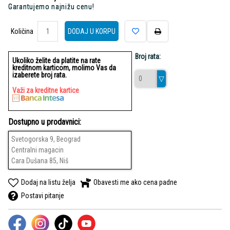
Garantujemo najnižu cenu!
Količina
Količina
DODAJ U KORPU
Broj rata:
Ukoliko želite da platite na rate
kreditnom karticom, molimo Vas da
izaberete broj rata.
Važi za kreditne kartice
Dostupno u prodavnici:
Svetogorska 9, Beograd
Centralni magacin
Cara Dušana 85, Niš
Dodaj na listu želja
Obavesti me ako cena padne
Postavi pitanje