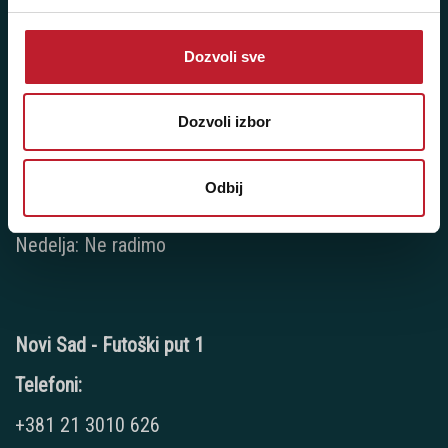
+381 11 777 7776
Dozvoli sve
+381 11 7777 270
+381 11 7777 060
Dozvoli izbor
Radno vreme:
Ponedeljak - Petak: 9:00 - 20:00
Odbij
Subota: 10:00 - 17:00
Nedelja: Ne radimo
Novi Sad - Futoški put 1
Telefoni:
+381 21 3010 626