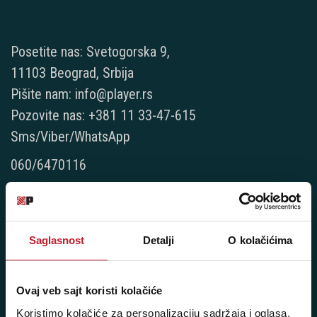
Posetite nas: Svetogorska 9,
11103 Beograd, Srbija
Pišite nam: info@player.rs
Pozovite nas: +381 11 33-47-615
Sms/Viber/WhatsApp
060/6470116
NAŠE PRODAVNICE
Beograd - Svetogorska 9
Saglasnost
Detalji
O kolačićima
Telefoni:
Ovaj veb sajt koristi kolačiće
+381 11 3347 442
Koristimo kolačiće za personalizaciju sadržaja i oglasa,