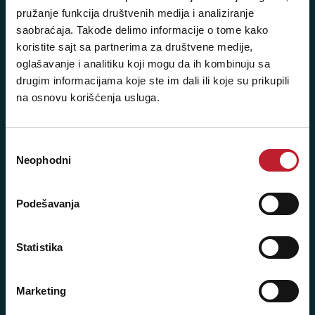
+381 11 3347 615
pružanje funkcija društvenih medija i analiziranje
saobraćaja. Takođe delimo informacije o tome kako
+381 11 3347 883
koristite sajt sa partnerima za društvene medije,
+381 11 2688 067
oglašavanje i analitiku koji mogu da ih kombinuju sa
drugim informacijama koje ste im dali ili koje su prikupili
+381 11 2688 068
na osnovu korišćenja usluga.
+381 11 2688 069
Избор
Radno vreme:
Neophodni
сагласности
Ponedeljak - Petak: 9:00 - 20:00
Subota: 10:00 - 17:00
Podešavanja
Nedelja: Ne radimo
Statistika
Novi Beograd - Milutina Milankovića 120D
Marketing
Telefoni: