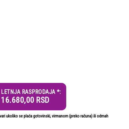
LETNJA RASPRODAJA *:
16.680,00
RSD
i ukoliko se plaća gotovinski, virmanom (preko računa) ili odmah