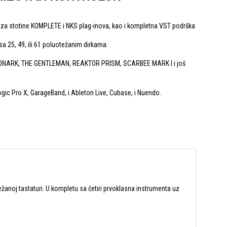
a za stotine KOMPLETE i NKS plag-inova, kao i kompletna VST podrška
 sa 25, 49, ili 61 poluotežanim dirkama.
ONARK, THE GENTLEMAN, REAKTOR PRISM, SCARBEE MARK I i još
gic Pro X, GarageBand, i Ableton Live, Cubase, i Nuendo.
težanoj tastaturi. U kompletu sa četiri prvoklasna instrumenta uz