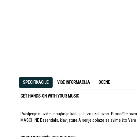
SPECIFIKACIJE
VIŠE INFORMACIJA
OCENE
GET HANDS-ON WITH YOUR MUSIC
Pravljenje muzike je najbolje kada je brzo i zabavno. Pronađite pravi
MASCHINE Essentials, klavijature A serije dolaze sa svime što Vam j