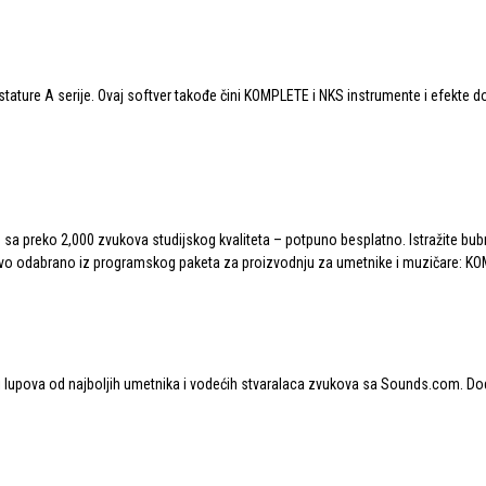
tastature A serije. Ovaj softver takođe čini KOMPLETE i NKS instrumente i efekte 
 preko 2,000 zvukova studijskog kvaliteta – potpuno besplatno. Istražite bubnje
jivo odabrano iz programskog paketa za proizvodnju za umetnike i muzičare: K
 lupova od najboljih umetnika i vodećih stvaralaca zvukova sa
Sounds.com
. Do