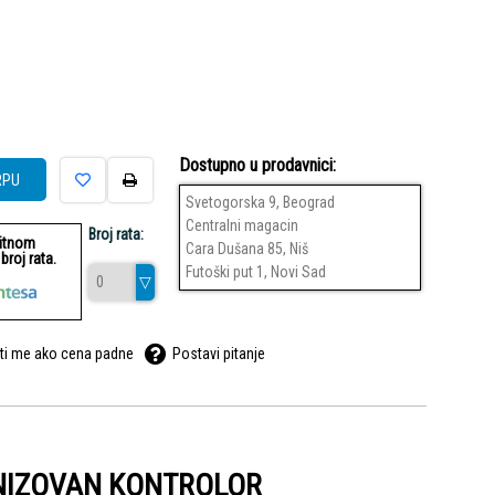
Dostupno u prodavnici:
RPU
Svetogorska 9, Beograd
Centralni magacin
Broj rata:
ditnom
Cara Dušana 85, Niš
roj rata.
Futoški put 1, Novi Sad
ti me ako cena padne
Postavi pitanje
NIZOVAN KONTROLOR