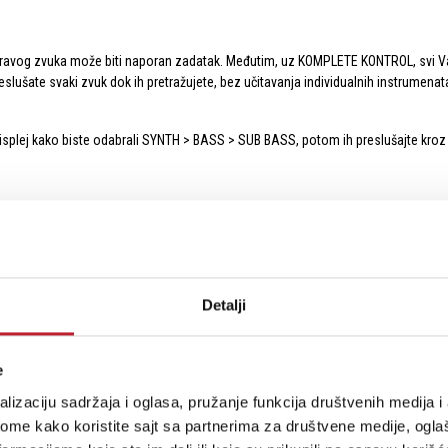
pravog zvuka može biti naporan zadatak. Međutim, uz KOMPLETE KONTROL, svi Vaš
slušate svaki zvuk dok ih pretražujete, bez učitavanja individualnih instrumenat
displej kako biste odabrali SYNTH > BASS > SUB BASS, potom ih preslušajte kroz
 KOMPLETE KONTROL hardveru od strane ljudi koji ih najbolje poznaju – dizajnera
ada dotaknete odgovarajuće dugme. To znači da možete da vidite tačno ono što se
Detalji
e
lizaciju sadržaja i oglasa, pružanje funkcija društvenih medija i 
– samo odaberite skalu i svirajte. Aktivirajte
chord
(harmonski) režim kako biste
ome kako koristite sajt sa partnerima za društvene medije, oglaš
enje. Za početnike na klavijaturi, Easy režim mapira bele dirke kako biste odabra