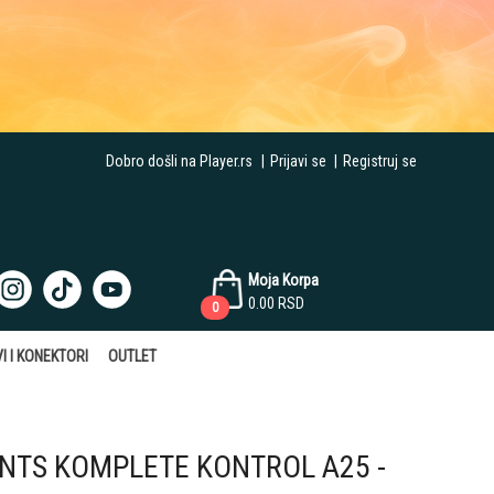
Dobro došli na Player.rs
|
Prijavi se
|
Registruj se
Moja Korpa
0.00
RSD
0
I I KONEKTORI
OUTLET
NTS KOMPLETE KONTROL A25 -