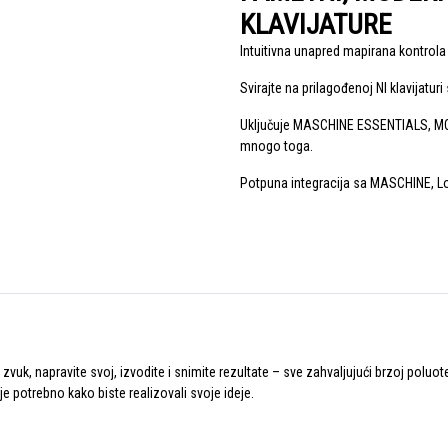
KLAVIJATURE
Intuitivna unapred mapirana kontrol
Svirajte na prilagođenoj NI klavijaturi
Uključuje MASCHINE ESSENTIALS, M
mnogo toga.
Potpuna integracija sa MASCHINE, Lo
 zvuk, napravite svoj, izvodite i snimite rezultate – sve zahvaljujući brzoj poluo
e potrebno kako biste realizovali svoje ideje.