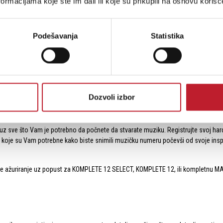
ormacijama koje ste im dali ili koje su prikupili na osnovu korišć
Podešavanja
Statistika
obro uklopi u Vaš postojeći način rada, uz neposredan pristup transportu, misk
 podržani, sa naprednom integracijom za Cubase i Nuendo koji dolaze uz buduće 
ate svoje ideje direktno iz Vašeg hardvera – nije potreban dodatni softver.
Dozvoli izbor
e uz sve što Vam je potrebno da počnete da stvarate muziku. Registrujte svoj h
ke koje su Vam potrebne kako biste snimili muzičku numeru počevši od svoje insp
jete ažuriranje uz popust za KOMPLETE 12 SELECT, KOMPLETE 12, ili kompletnu M