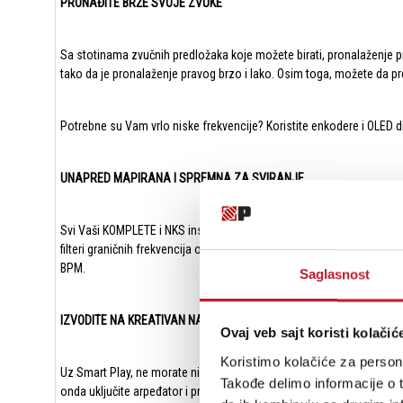
PRONAĐITE BRŽE SVOJE ZVUKE
Sa stotinama zvučnih predložaka koje možete birati, pronalaženje 
tako da je pronalaženje pravog brzo i lako. Osim toga, možete da pre
Potrebne su Vam vrlo niske frekvencije? Koristite enkodere i OLED 
UNAPRED MAPIRANA I SPREMNA ZA SVIRANJE
Svi Vaši KOMPLETE i NKS instrumenti i efekti su unapred mapirani na
filteri graničnih frekvencija odmah se prikazuju na OLED displeju k
BPM.
Saglasnost
IZVODITE NA KREATIVAN NAČIN
Ovaj veb sajt koristi kolačić
Koristimo kolačiće za persona
Uz Smart Play, ne morate nikada da brinete o odabiru pogrešne note 
Takođe delimo informacije o t
onda uključite arpeđator i pretvorite sve u ekspresivno muzičko izvođ