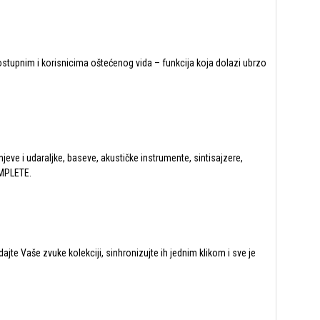
dostupnim i korisnicima oštećenog vida – funkcija koja dolazi ubrzo
ve i udaraljke, baseve, akustičke instrumente, sintisajzere,
OMPLETE.
dajte Vaše zvuke kolekciji, sinhronizujte ih jednim klikom i sve je