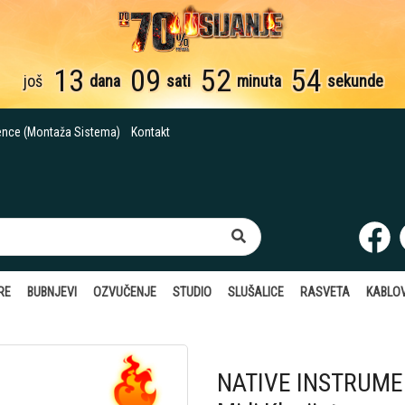
13
09
52
53
još
dana
sati
minuta
sekunde
ence (Montaža Sistema)
Kontakt
RE
BUBNJEVI
OZVUČENJE
STUDIO
SLUŠALICE
RASVETA
KABLOV
NATIVE INSTRUME