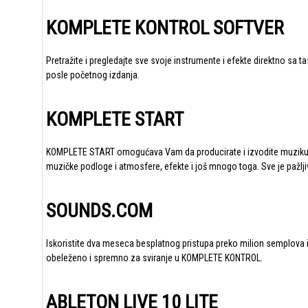
KOMPLETE KONTROL SOFTVER
Pretražite i pregledajte sve svoje instrumente i efekte direktno sa 
posle početnog izdanja.
KOMPLETE START
KOMPLETE START
omogućava Vam da producirate i izvodite muziku sa
muzičke podloge i atmosfere, efekte i još mnogo toga. Sve je pažl
SOUNDS.COM
Iskoristite dva meseca besplatnog pristupa preko milion semplova i
obeleženo i spremno za sviranje u KOMPLETE KONTROL.
ABLETON LIVE 10 LITE