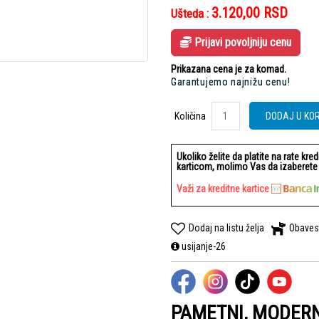
3.120,00
RSD
Ušteda :
Prijavi povoljniju cenu
Prikazana cena je za komad.
Garantujemo najnižu cenu!
Količina
Količina
DODAJ U KO
Ukoliko želite da platite na rate kre
karticom, molimo Vas da izaberete b
Važi za kreditne kartice
Dodaj na listu želja
Obaves
usijanje-26
PAMETNI, MODER