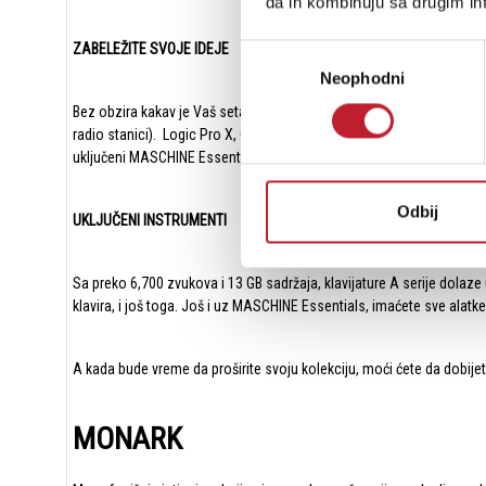
da ih kombinuju sa drugim inf
ZABELEŽITE SVOJE IDEJE
Избор
Neophodni
сагласности
Bez obzira kakav je Vaš setap, A serija je dizajnirana tako da se d
radio stanici). Logic Pro X, GarageBand i Ableton Live su trenutno
uključeni MASCHINE Essentials omogućavaju Vam da snimite i aranžir
Odbij
UKLJUČENI INSTRUMENTI
Sa preko 6,700 zvukova i 13 GB sadržaja, klavijature A serije dolaz
klavira, i još toga. Još i uz MASCHINE Essentials, imaćete sve alat
A kada bude vreme da proširite svoju kolekciju, moći ćete da dobi
MONARK