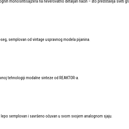
ognih monosintisajzera na neverovatno detaljan način – što predstavlja sveti g
ki opseg, semplovan od vintage uspravnog modela pijanina.
ativnoj tehnologiji modalne sinteze od REAKTOR-a.
 – lepo semplovan i savršeno očuvan u svom svojem analognom sjaju.