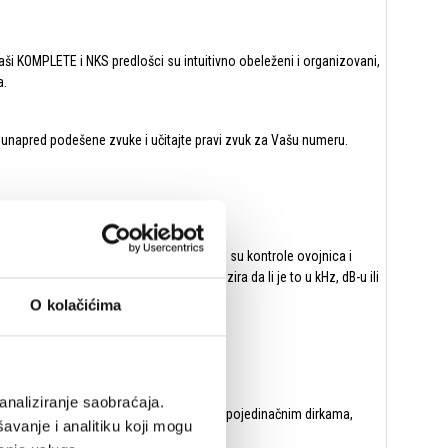
i KOMPLETE i NKS predlošci su intuitivno obeleženi i organizovani,
a.
 unapred podešene zvuke i učitajte pravi zvuk za Vašu numeru.
 instrumenata. Ključni parametri kao što su kontrole ovojnica i
 podešava u realnom vremenu – bez obzira da li je to u kHz, dB-u ili
O kolačićima
analiziranje saobraćaja.
 stvorili bogatu progresiju sviranjem po pojedinačnim dirkama,
avanje i analitiku koji mogu
li koju god skalu želite.