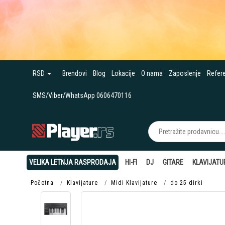
RSD
Brendovi
Blog
Lokacije
O nama
Zaposlenje
Refer
SMS/Viber/WhatsApp 0606470116
VELIKA LETNJA RASPRODAJA
HI-FI
DJ
GITARE
KLAVIJATU
Početna
Klavijature
Midi Klavijature
do 25 dirki