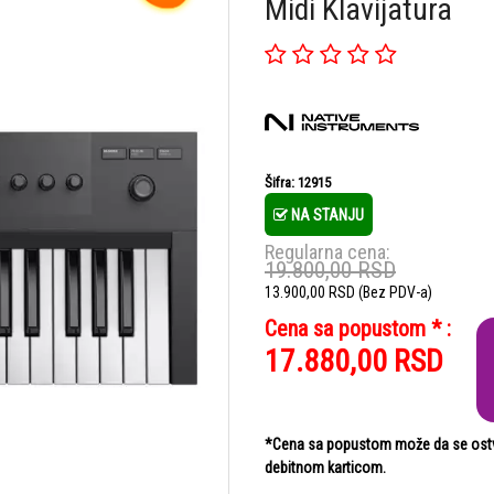
Midi Klavijatura
Šifra: 12915
NA STANJU
Regularna cena:
19.800,00
RSD
13.900,00
RSD
(Bez PDV-a)
Cena sa popustom * :
17.880,00
RSD
*Cena sa popustom može da se ostvar
debitnom karticom.