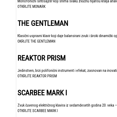
Monofonični sintisajzer koji snima svaku zvučnu nijansu kralja anal
OTKRIJTE MONARK
THE GENTLEMAN
Klasični uspravni klavir koji daje balansirani zvuk i široki dinamič
OKRIJTE THE GENTLEMAN
REAKTOR PRISM
Jedinstven, brzi polifonični instrument i efekat, zasnovan na inov
OTKRIJTE REAKTOR PRISM
SCARBEE MARK I
Zvuk čuvenog električnog klavira iz sedamdesetih godina 20. veka
OTKRIJTE SCARBEE MARK I