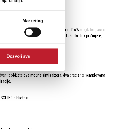
enja usluga.
Marketing
ovanju uređivanju kontrola u Vašem omiljenom DAW (digitalnoj audio
ažuriranje KOMPLETE KONTROL softvera. I ukoliko tek počinjete,
Dozvoli sve
ardver i dobićete dva moćna sintisajzera, dva precizno semplovana
iracije.
ASCHINE biblioteku.