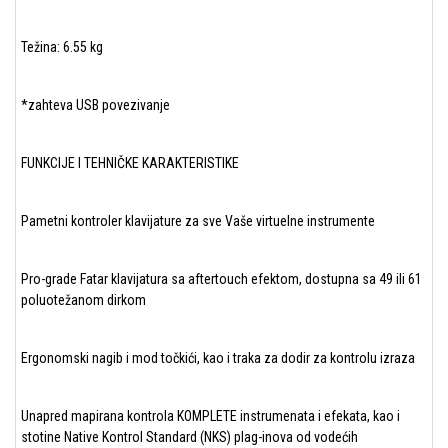
Težina: 6.55 kg
*zahteva USB povezivanje
FUNKCIJE I TEHNIČKE KARAKTERISTIKE
Pametni kontroler klavijature za sve Vaše virtuelne instrumente
Pro-grade Fatar klavijatura sa aftertouch efektom, dostupna sa 49 ili 61
poluotežanom dirkom
Ergonomski nagib i mod točkići, kao i traka za dodir za kontrolu izraza
Unapred mapirana kontrola KOMPLETE instrumenata i efekata, kao i
stotine Native Kontrol Standard (NKS) plag-inova od vodećih