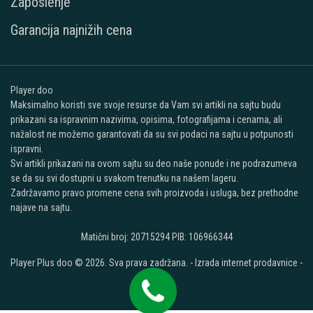
Zaposlenje
Garancija najnižih cena
Player doo
Maksimalno koristi sve svoje resurse da Vam svi artikli na sajtu budu
prikazani sa ispravnim nazivima, opisima, fotografijama i cenama, ali
nažalost ne možemo garantovati da su svi podaci na sajtu u potpunosti
ispravni.
Svi artikli prikazani na ovom sajtu su deo naše ponude i ne podrazumeva
se da su svi dostupni u svakom trenutku na našem lageru.
Zadržavamo pravo promene cena svih proizvoda i usluga, bez prethodne
najave na sajtu.
Matični broj: 20715294 PIB: 106966344
Player Plus doo © 2026. Sva prava zadržana. -
Izrada internet prodavnice
-
Selltico.