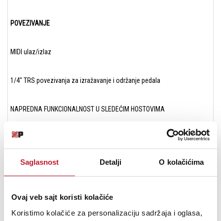
POVEZIVANJE
MIDI ulaz/izlaz
1/4" TRS povezivanja za izražavanje i održanje pedala
NAPREDNA FUNKCIONALNOST U SLEDEĆIM HOSTOVIMA
Logic X 10.3.1 ili veći
Saglasnost
Detalji
O kolačićima
GarageBand 10.2.0 ili veći
Ableton Live 9.2.3 ili veći
Ovaj veb sajt koristi kolačiće
Koristimo kolačiće za personalizaciju sadržaja i oglasa,