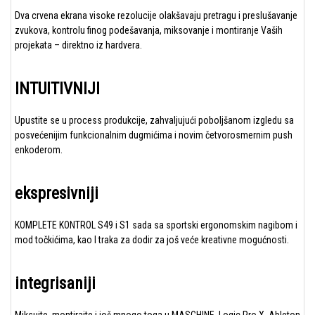
Dva crvena ekrana visoke rezolucije olakšavaju pretragu i preslušavanje
zvukova, kontrolu finog podešavanja, miksovanje i montiranje Vaših
projekata – direktno iz hardvera.
INTUITIVNIJI
Upustite se u process produkcije, zahvaljujući poboljšanom izgledu sa
posvećenijim funkcionalnim dugmićima i novim četvorosmernim push
enkoderom.
ekspresivniji
KOMPLETE KONTROL S49 i S1 sada sa sportski ergonomskim nagibom i
mod točkićima, kao I traka za dodir za još veće kreativne mogućnosti.
integrisaniji