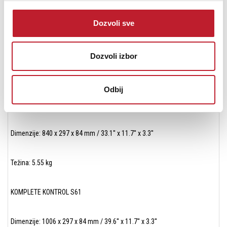
preuzimanje nakon registracije hardvera.
Dozvoli sve
Drajver (potreban samo u slučaju Windows), vodič za setap i
dokumentacija su dostupni za preuzimanje.
Dozvoli izbor
TEHNIČKE KARAKTERISTIKE HARDVERA
Odbij
KOMPLETE KONTROL S49
Dimenzije: 840 x 297 x 84 mm / 33.1'' x 11.7'' x 3.3''
Težina: 5.55 kg
KOMPLETE KONTROL S61
Dimenzije: 1006 x 297 x 84 mm / 39.6'' x 11.7'' x 3.3''