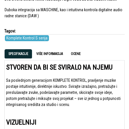
Duboka integracija sa MASCHINE, kao i intuitivna kontrola digitalne audio
radne stanice (DAW )
Tagovi:
Komplete Kontrol S serija
SPECIFIKACIJE
VIŠE INFORMACIJA
OCENE
STVOREN DA BI SE SVIRALO NA NJEMU
Sa poslednjom generacijom KOMPLETE KONTROL, pravljenje muzike
postaje intuitivnije, direktnije iskustvo. Svirajte izražajno, pretražujte i
preslušavajte zvuke, podešavajte parametre, skicirajte svoje ideje,
potom pretražujte i miksujte svoj projekat – sve iz jednog u potpunosti
integrisanog središta za studio i scenu.
VIZUELNIJI