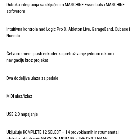
Duboka integracija sa uključenim MASCHINE Essentials i MASCHINE
softverom
Intuitivna kontrola nad Logic Pro X, Ableton Live, GarageBand, Cubase i
Nuendo
Četvorosmerni push enkoder za pretraživanje jednom rukom i
navigaciju kroz projekat
Dva dodeljiva ulaza za pedale
MIDI ulaz/izlaz
USB 2.0 napajanje
Uključuje KOMPLETE 12 SELECT – 14 provoklasnih instrumenata i
efekata, uključujući MASSIVE, MONARK, i THE GENTLEMAN.