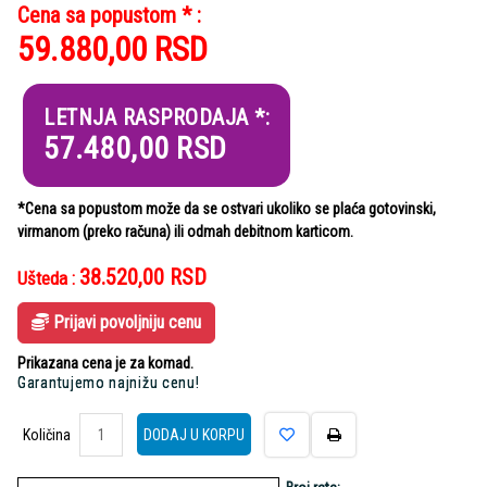
Cena sa popustom * :
59.880,00
RSD
LETNJA RASPRODAJA *:
57.480,00
RSD
*Cena sa popustom može da se ostvari ukoliko se plaća gotovinski,
virmanom (preko računa) ili odmah debitnom karticom.
38.520,00
RSD
Ušteda :
Prijavi povoljniju cenu
Prikazana cena je za komad.
Garantujemo najnižu cenu!
Količina
Količina
DODAJ U KORPU