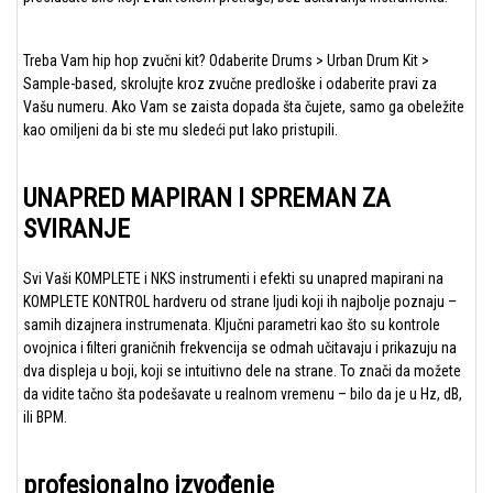
Treba Vam hip hop zvučni kit? Odaberite Drums > Urban Drum Kit >
Sample-based, skrolujte kroz zvučne predloške i odaberite pravi za
Vašu numeru. Ako Vam se zaista dopada šta čujete, samo ga obeležite
kao omiljeni da bi ste mu sledeći put lako pristupili.
UNAPRED MAPIRAN I SPREMAN ZA
SVIRANJE
Svi Vaši KOMPLETE i NKS instrumenti i efekti su unapred mapirani na
KOMPLETE KONTROL hardveru od strane ljudi koji ih najbolje poznaju –
samih dizajnera instrumenata. Ključni parametri kao što su kontrole
ovojnica i filteri graničnih frekvencija se odmah učitavaju i prikazuju na
dva displeja u boji, koji se intuitivno dele na strane. To znači da možete
da vidite tačno šta podešavate u realnom vremenu – bilo da je u Hz, dB,
ili BPM.
profesionalno izvođenje