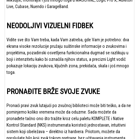
Miksujte, montirajte i još mnogo toga u MASCHINE, Logic Pro X, Ableton
Live, Cubase, Nuendo i GarageBand.
NEODOLJIVI VIZUELNI FIDBEK
Vidite sve što Vam treba, kada Vam zatreba, gde Vam je potrebno: dva
ekrana visoke rezolucije pružaju suštinske informacije o zvukovima i
projektima, pozadinski osvetljena funkcionalna dugmad se razlikuju u
boji i intenzitetu kako bi označila njihov status, a precizni Light vodič
pokazuje lokaciju zvukova, ključnih zona, prekidača, skala i još mnogo
toga.
PRONAĐITE BRŽE SVOJE ZVUKE
Pronaći pravi zvuk lutajući po zvučnoj biblioteci može biti teško, a da ne
pominjemo koliko vremena može da oduzme. Sada možete da
pronađete tačno ono što tražite kroz celu paletu KOMPLETE i Native
Kontrol Standard (NKS) instrumenata koristeći jednostavan, intuitivni
sistem koji obeležava – direktno iz hardvera. Priotom, možete da
preslušate bilo koji zvuk tokom pretrage, bez učitavanja instrumenta.