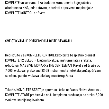
KOMPLETE univerzuma. I za dodatne komponente koje još nisu
ažurirane na NKS, jednostavno je kreirati sopstvena mapiranja iz
KOMPLETE KONTROL softvera.
SVE ŠTO VAM JE POTREBNO DA BISTE STVARALI
Registrujte Vaš KOMPLETE KONTROL kako biste besplatno preuzeli
KOMPLETE 12 SELECT– ključnu kolekciju instrumenata i efekata,
uključujući MASSIVE, MONARK i THE GENTLEMAN. Paket sadrži više od
7,000 zvukova i preko and 33 GB instrumenata i efekata pružajući Vam
savršenu paletu zvukova bilo kog muzičkog žanra.
Takođe, KOMPLETE START je spreman i čeka na Vas u Native Access-u.
KOMPLETE START predstavlja našu besplatnu produkciju sa preko 2,000
zvukova studijskog kvaliteta.