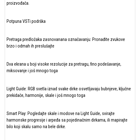
proizvođača.
Potpuna VSTi podrška
Pretraga predložaka zasnovanana označavanju: Pronađite zvukove
brzo i odmah ih preslušajte
Dva ekrana u boji visoke rezolucije za pretragu, fino podešavanje,
miksovanje i još mnogo toga
Light Guide: RGB svetla iznad svake dirke osvetljavaju bubnjeve, ključne
prekidače, harmonije, skale i još mnogo toga
Smart Play: Pogledajte skale i modove na Light Guide, svirajte
harmonske progresije i arpeđa sa pojedinačnim dirkama, ili mapirajte
bilo koji skalu samo na bele dirke.