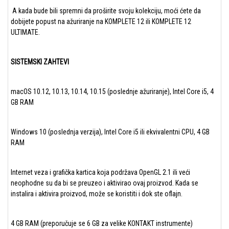
A kada bude bili spremni da proširite svoju kolekciju, moći ćete da
dobijete popust na ažuriranje na KOMPLETE 12 ili KOMPLETE 12
ULTIMATE.
SISTEMSKI ZAHTEVI
macOS 10.12, 10.13, 10.14, 10.15 (poslednje ažuriranje), Intel Core i5, 4
GB RAM
Windows 10 (poslednja verzija), Intel Core i5 ili ekvivalentni CPU, 4 GB
RAM
Internet veza i grafička kartica koja podržava OpenGL 2.1 ili veći
neophodne su da bi se preuzeo i aktivirao ovaj proizvod. Kada se
instalira i aktivira proizvod, može se koristiti i dok ste oflajn.
4 GB RAM (preporučuje se 6 GB za velike KONTAKT instrumente)