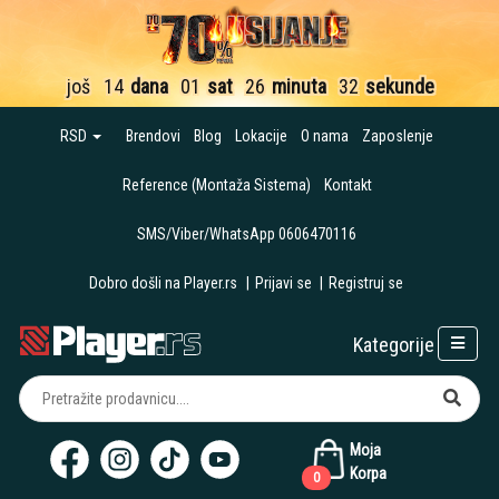
još
14
dana
01
sat
26
minuta
31
sekund
RSD
Brendovi
Blog
Lokacije
O nama
Zaposlenje
Reference (Montaža Sistema)
Kontakt
SMS/Viber/WhatsApp 0606470116
Dobro došli na Player.rs
|
Prijavi se
|
Registruj se
Kategorije
Moja
Korpa
0