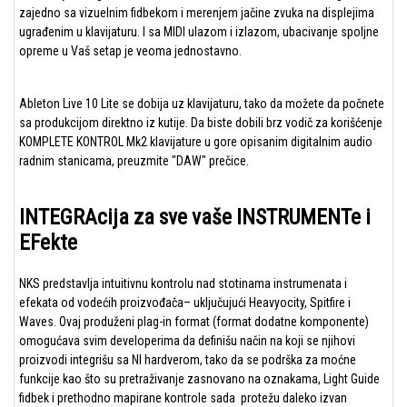
zajedno sa vizuelnim fidbekom i merenjem jačine zvuka na displejima
ugrađenim u klavijaturu. I sa MIDI ulazom i izlazom, ubacivanje spoljne
opreme u Vaš setap je veoma jednostavno.
Ableton Live 10 Lite se dobija uz klavijaturu, tako da možete da počnete
sa produkcijom direktno iz kutije. Da biste dobili brz vodič za korišćenje
KOMPLETE KONTROL Mk2 klavijature u gore opisanim digitalnim audio
radnim stanicama, preuzmite "DAW" prečice.
INTEGRAcija za sve vaše INSTRUMENTe i
EFekte
NKS predstavlja intuitivnu kontrolu nad stotinama instrumenata i
efekata od vodećih proizvođača– uključujući Heavyocity, Spitfire i
Waves. Ovaj produženi plag-in format (format dodatne komponente)
omogućava svim developerima da definišu način na koji se njihovi
proizvodi integrišu sa NI hardverom, tako da se podrška za moćne
funkcije kao što su pretraživanje zasnovano na oznakama, Light Guide
fidbek i prethodno mapirane kontrole sada protežu daleko izvan