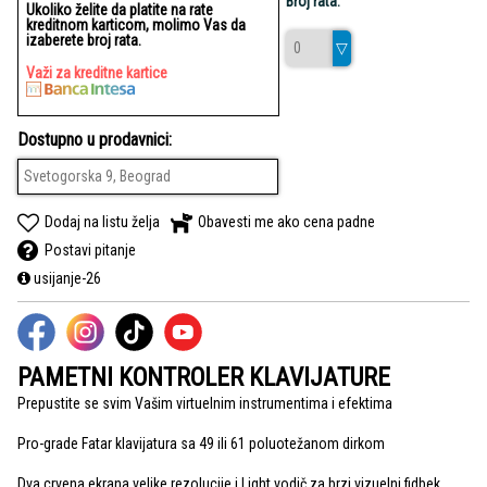
Broj rata:
Ukoliko želite da platite na rate
kreditnom karticom, molimo Vas da
izaberete broj rata.
Važi za kreditne kartice
Dostupno u prodavnici:
Svetogorska 9, Beograd
Dodaj na listu želja
Obavesti me ako cena padne
Postavi pitanje
usijanje-26
PAMETNI KONTROLER KLAVIJATURE
Prepustite se svim Vašim virtuelnim instrumentima i efektima
Pro-grade Fatar klavijatura sa 49 ili 61 poluotežanom dirkom
Dva crvena ekrana velike rezolucije i Light vodič za brzi vizuelni fidbek