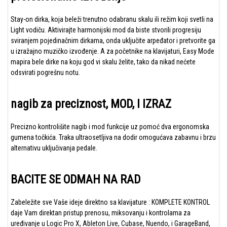
Stay-on dirka, koja beleži trenutno odabranu skalu ili režim koji svetli na
Light vodiču. Aktivirajte harmonijski mod da biste stvorili progresiju
sviranjem pojedinačnim dirkama, onda uključite arpeđator i pretvorite ga
u izražajno muzičko izvođenje. A za početnike na klavijaturi, Easy Mode
mapira bele dirke na koju god vi skalu želite, tako da nikad nećete
odsvirati pogrešnu notu.
nagib za preciznost, MOD, I IZRAZ
Precizno kontrolišite nagib i mod funkcije uz pomoć dva ergonomska
gumena točkića. Traka ultraosetljiva na dodir omogućava zabavnu i brzu
alternativu uključivanja pedale.
BACITE SE ODMAH NA RAD
Zabeležite sve Vaše ideje direktno sa klavijature : KOMPLETE KONTROL
daje Vam direktan pristup prenosu, miksovanju i kontrolama za
uređivanje u Logic Pro X, Ableton Live, Cubase, Nuendo, i GarageBand,