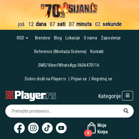
još
12
dana
07
sati
07
minuta
01
sekund
RSD
Brendovi
Blog
Lokacije
O nama
Zaposlenje
Reference (Montaža Sistema)
Kontakt
SMS/Viber/WhatsApp 0606470116
Dobro došli na Player.rs
|
Prijavi se
|
Registruj se
Kategorije
Moja
Korpa
0