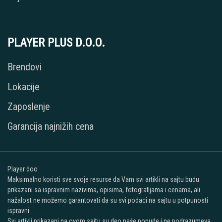
PLAYER PLUS D.O.O.
Brendovi
Lokacije
Zaposlenje
Garancija najnižih cena
Player doo
Maksimalno koristi sve svoje resurse da Vam svi artikli na sajtu budu
prikazani sa ispravnim nazivima, opisima, fotografijama i cenama, ali
nažalost ne možemo garantovati da su svi podaci na sajtu u potpunosti
ispravni.
Svi artikli prikazani na ovom sajtu su deo naše ponude i ne podrazumeva