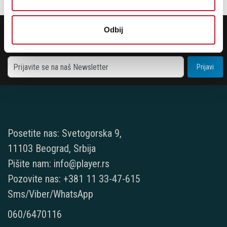
POTREBNA VAM JE POMOĆ? POZOVITE NAS!
Odbij
Ukoliko želite da dobijete najnovije informacije o novitetima i popustima,
prijavite se na naš NEWSLETTER!
Prijavi
Posetite nas: Svetogorska 9,
11103 Beograd, Srbija
Pišite nam: info@player.rs
Pozovite nas: +381 11 33-47-615
Sms/Viber/WhatsApp
060/6470116