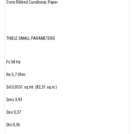
Cone:Ribbed Curvilinear, Paper
THIELE SMALL PARAMETERS
Fs:58 Hz
Re:5,7 Ohm
Sd:0,0531 sq.mt. (82,31 sq.in.)
Qms:3,93
Qes:0,37
Qts:0,36