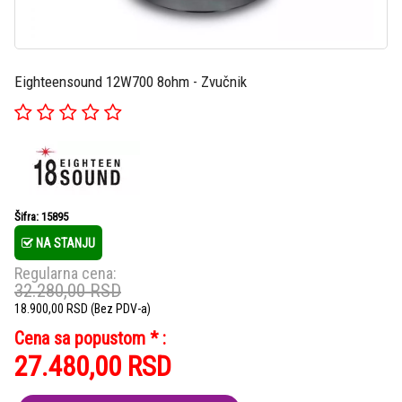
Eighteensound 12W700 8ohm - Zvučnik
Šifra: 15895
NA STANJU
Regularna cena:
32.280,00
RSD
18.900,00
RSD
(Bez PDV-a)
Cena sa popustom * :
27.480,00
RSD