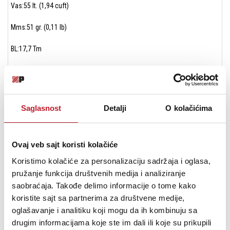
Vas:55 lt. (1,94 cuft)
Mms:51 gr. (0,11 lb)
BL:17,7 Tm
Linear Mathematical Xmax:± 6,5 mm (± 0,26 in)
Le (1kHz):1,48 mH
Saglasnost
Detalji
O kolačićima
Ref. Efficiency 1W@1m (half space):97,2 dB
Ovaj veb sajt koristi kolačiće
MOUNTING INFORMATIONS
Koristimo kolačiće za personalizaciju sadržaja i oglasa,
pružanje funkcija društvenih medija i analiziranje
saobraćaja. Takođe delimo informacije o tome kako
Overall diameter:315 mm (12,4 in)
koristite sajt sa partnerima za društvene medije,
N. of mounting holes:8
oglašavanje i analitiku koji mogu da ih kombinuju sa
drugim informacijama koje ste im dali ili koje su prikupili
Mounting holes diameter:7,15 mm (0,28 in)