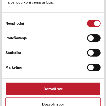
na osnovu korišćenja usluga.
Bolt circle diameter:296 - 300 mm (11,65 - 11,8 in)
Избор
Front mount baffle cutout ø:282 mm (11,1 in)
Neophodni
сагласности
Rear mount baffle cutout ø:282 mm (11,1 in)
Podešavanja
Total depth:147,5 mm (5,80 in)
Flange and gasket thickness:16,5 mm (0,65 in)
Statistika
Net weight:8,2 kg (18,1 lb)
Marketing
Shipping weight:9 kg (19,87 lb)
CardBoard Packaging dimensions:332 x 332 x 184 mm (13,07 x 13,07 x
7,24 in)
Dozvoli sve
Opis nije dostupan
Dozvoli izbor