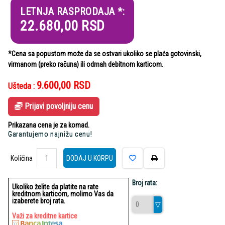
LETNJA RASPRODAJA *:
22.680,00
RSD
*Cena sa popustom može da se ostvari ukoliko se plaća gotovinski,
virmanom (preko računa) ili odmah debitnom karticom.
9.600,00
RSD
Ušteda :
Prijavi povoljniju cenu
Prikazana cena je za komad.
Garantujemo najnižu cenu!
Količina
Količina
DODAJ U KORPU
Broj rata:
Ukoliko želite da platite na rate
kreditnom karticom, molimo Vas da
izaberete broj rata.
Važi za kreditne kartice