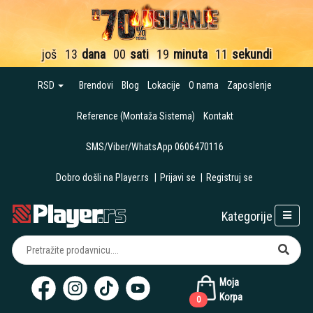
još
13
dana
00
sati
19
minuta
11
sekundi
RSD
Brendovi
Blog
Lokacije
O nama
Zaposlenje
Reference (Montaža Sistema)
Kontakt
SMS/Viber/WhatsApp 0606470116
Dobro došli na Player.rs
|
Prijavi se
|
Registruj se
Kategorije
Moja
Korpa
0