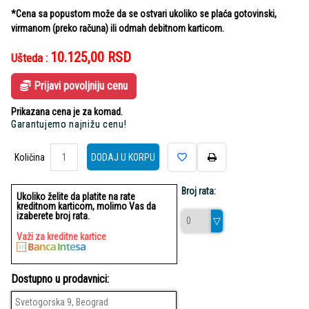
*Cena sa popustom može da se ostvari ukoliko se plaća gotovinski,
virmanom (preko računa) ili odmah debitnom karticom.
10.125,00
RSD
Ušteda :
Prijavi povoljniju cenu
Prikazana cena je za komad.
Garantujemo najnižu cenu!
Količina
Količina
DODAJ U KORPU
Broj rata:
Ukoliko želite da platite na rate
kreditnom karticom, molimo Vas da
izaberete broj rata.
Važi za kreditne kartice
Dostupno u prodavnici:
Svetogorska 9, Beograd