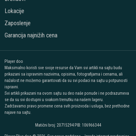
Lokacije
Zaposlenje
Garancija najnižih cena
Player doo
Maksimalno koristi sve svoje resurse da Vam svi artikli na sajtu budu
prikazani sa ispravnim nazivima, opisima, fotografijama i cenama, ali
nažalost ne možemo garantovati da su svi podaci na sajtu u potpunosti
ispravni.
Svi artikli prikazani na ovom sajtu su deo naše ponude i ne podrazumeva
se da su svi dostupni u svakom trenutku na našem lageru.
Zadržavamo pravo promene cena svih proizvoda i usluga, bez prethodne
najave na sajtu.
Matični broj: 20715294 PIB: 106966344