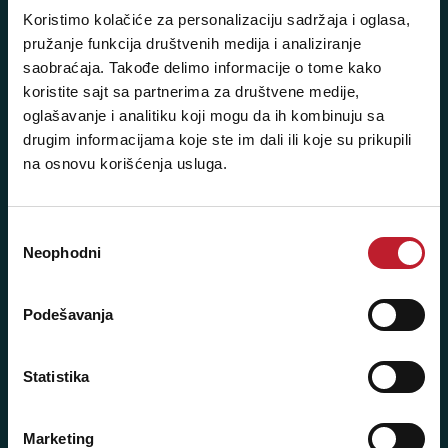
Koristimo kolačiće za personalizaciju sadržaja i oglasa,
+381 11 3347 442
pružanje funkcija društvenih medija i analiziranje
+381 11 3347 615
saobraćaja. Takođe delimo informacije o tome kako
koristite sajt sa partnerima za društvene medije,
+381 11 3347 883
oglašavanje i analitiku koji mogu da ih kombinuju sa
drugim informacijama koje ste im dali ili koje su prikupili
+381 11 2688 067
na osnovu korišćenja usluga.
+381 11 2688 068
+381 11 2688 069
Избор
Neophodni
сагласности
Radno vreme:
Ponedeljak - Petak: 9:00 - 20:00
Podešavanja
Subota: 10:00 - 17:00
Nedelja: Ne radimo
Statistika
Marketing