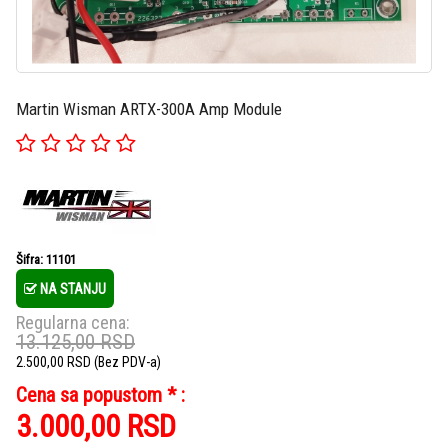
Martin Wisman ARTX-300A Amp Module
Šifra: 11101
NA STANJU
Regularna cena:
13.125,00
RSD
2.500,00
RSD
(Bez PDV-a)
Cena sa popustom * :
3.000,00
RSD