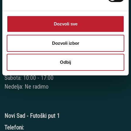
Novi Beograd - Milutina Milankovića 120D
Telefoni:
Dozvoli sve
+381 11 777 7776
+381 11 7777 270
Dozvoli izbor
+381 11 7777 060
Radno vreme:
Odbij
Ponedeljak - Petak: 9:00 - 20:00
Subota: 10:00 - 17:00
Nedelja: Ne radimo
Novi Sad - Futoški put 1
Telefoni: