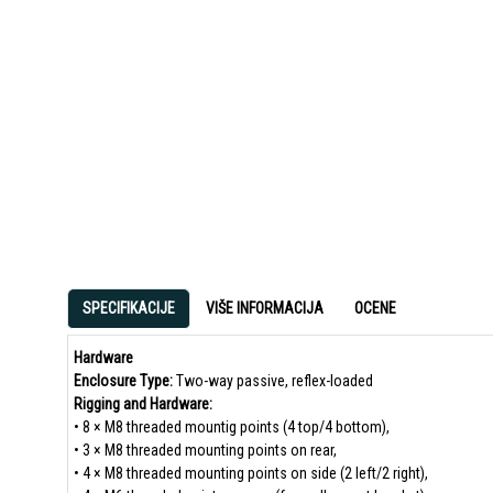
SPECIFIKACIJE
VIŠE INFORMACIJA
OCENE
Hardware
Enclosure Type:
Two-way passive, reflex-loaded
Rigging and Hardware:
• 8 × M8 threaded mountig points (4 top/4 bottom),
• 3 × M8 threaded mounting points on rear,
• 4 × M8 threaded mounting points on side (2 left/2 right),