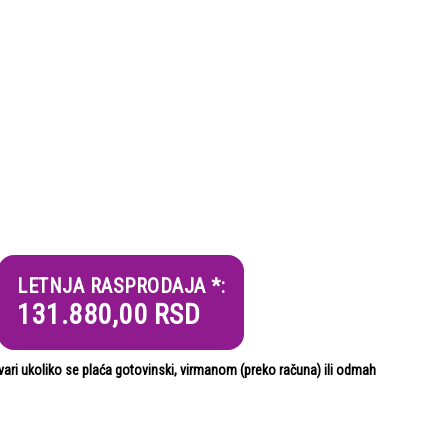
LETNJA RASPRODAJA *:
131.880,00
RSD
i ukoliko se plaća gotovinski, virmanom (preko računa) ili odmah