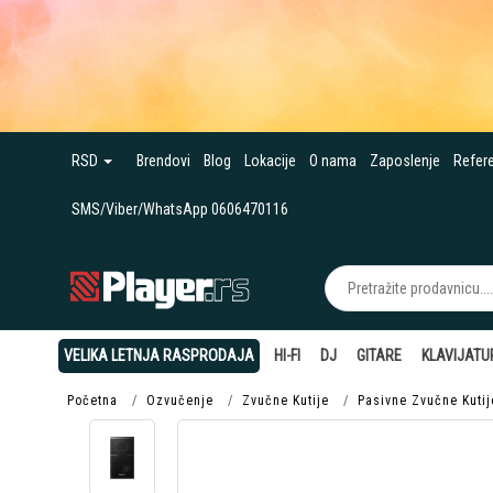
RSD
Brendovi
Blog
Lokacije
O nama
Zaposlenje
Refer
SMS/Viber/WhatsApp 0606470116
VELIKA LETNJA RASPRODAJA
HI-FI
DJ
GITARE
KLAVIJATU
Početna
Ozvučenje
Zvučne Kutije
Pasivne Zvučne Kutij