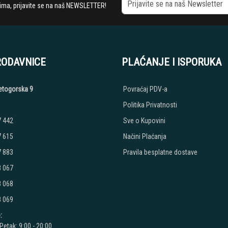
stima, prijavite se na naš NEWSLETTER!
RODAVNICE
PLAĆANJE I ISPORUKA
etogorska 9
Povraćaj PDV-a
Politika Privatnosti
7 442
Sve o Kupovini
7 615
Načini Plaćanja
7 883
Pravila besplatne dostave
8 067
8 068
8 069
:
Petak: 9:00 - 20:00