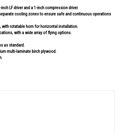
inch LF driver and a 1-inch compression driver.
separate cooling zones to ensure safe and continuous operations
 with rotatable horn for horizontal installation.
cations, with a wide array of flying options.
s as standard.
um multi-laminate birch plywood.
h.