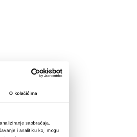
O kolačićima
analiziranje saobraćaja.
avanje i analitiku koji mogu