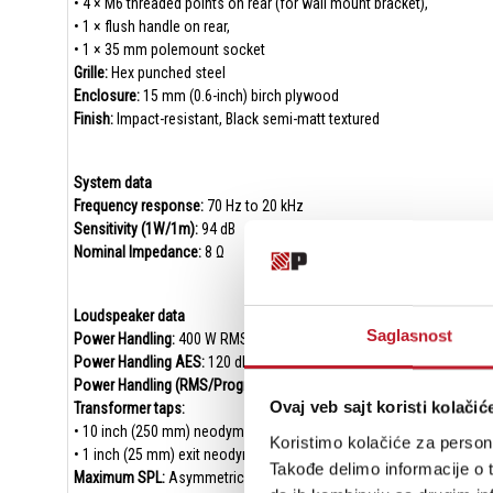
• 4 × M6 threaded points on rear (for wall mount bracket),
• 1 × flush handle on rear,
• 1 × 35 mm polemount socket
Grille:
Hex punched steel
Enclosure:
15 mm (0.6-inch) birch plywood
Finish:
Impact-resistant, Black semi-matt textured
System data
Frequency response:
70 Hz to 20 kHz
Sensitivity (1W/1m):
94 dB
Nominal Impedance:
8 Ω
Loudspeaker data
Saglasnost
Power Handling:
400 W RMS, 800 W Program
Power Handling AES:
120 dB cont., 126 dB peak
Power Handling (RMS/Program):
90 °H × 60 °V, rotatable
Ovaj veb sajt koristi kolačić
Transformer taps:
• 10 inch (250 mm) neodymium LF cone driver,
Koristimo kolačiće za persona
• 1 inch (25 mm) exit neodymium HF compression driver
Takođe delimo informacije o t
Maximum SPL:
Asymmetric internal passive crossover