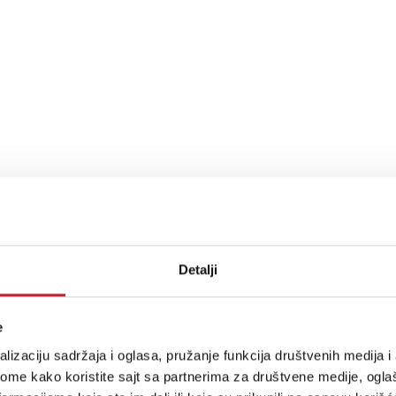
Detalji
e
lizaciju sadržaja i oglasa, pružanje funkcija društvenih medija i 
ome kako koristite sajt sa partnerima za društvene medije, oglaš