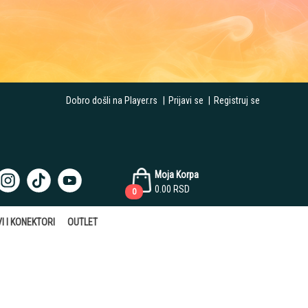
Dobro došli na Player.rs
|
Prijavi se
|
Registruj se
Moja Korpa
0.00
RSD
0
I I KONEKTORI
OUTLET