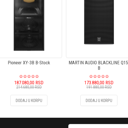
Pioneer XY-3B B-Stock
MARTIN AUDIO BLACKLINE Q15
B
187.080,00
RSD
173.880,00
RSD
214.680,00
RSD
191.880,00
RSD
DODAJ U KORPU
DODAJ U KORPU