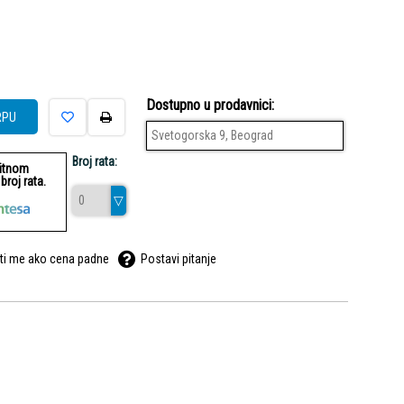
Dostupno u prodavnici:
RPU
Svetogorska 9, Beograd
Broj rata:
ditnom
roj rata.
ti me ako cena padne
Postavi pitanje