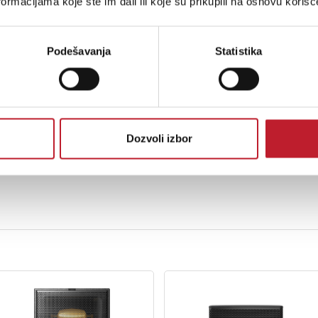
ormacijama koje ste im dali ili koje su prikupili na osnovu korišć
Podešavanja
Statistika
Dozvoli izbor