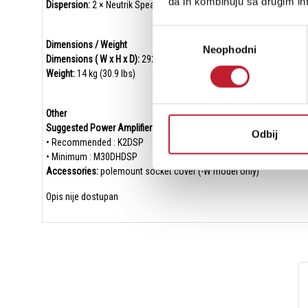
da ih kombinuju sa drugim inf
Dispersion:
2 × Neutrik SpeakON™ NL4
Избор
Dimensions / Weight
Neophodni
сагласности
Dimensions ( W x H x D):
292 × 508 × 280 mm (11.5 × 20 × 11 inch)
Weight:
14 kg (30.9 lbs)
Other
Suggested Power Amplifier:
Odbij
• Recommended : K2DSP
• Minimum : M30DHDSP
Accessories:
polemount socket cover (-W model only)
Opis nije dostupan