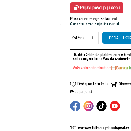
Prijavi povoljniju cenu
Prikazana cena je za komad.
Garantujemo najnižu cenu!
Količina
Količina
DODAJ U KO
Ukoliko želite da platite na rate kre
karticom, molimo Vas da izaberete b
Važi za kreditne kartice
Dodaj na listu želja
Obaves
usijanje-26
10” two-way full-range loudspeaker