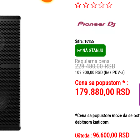
Šifra: 16155
NA STANJU
Regularna cena:
228.480,00
RSD
109.900,00
RSD
(Bez PDV-a)
Cena sa popustom * :
179.880,00
RSD
*Cena sa popustom može da se ostvar
debitnom karticom.
96.600,00
RSD
Ušteda :