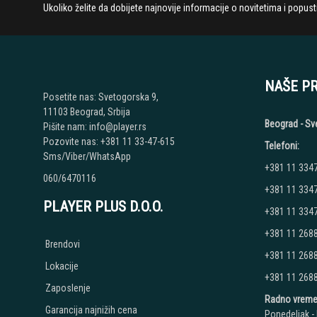
Ukoliko želite da dobijete najnovije informacije o novitetima i popu
NAŠE P
Posetite nas: Svetogorska 9,
11103 Beograd, Srbija
Beograd - Sv
Pišite nam: info@player.rs
Pozovite nas: +381 11 33-47-615
Telefoni:
Sms/Viber/WhatsApp
+381 11 334
060/6470116
+381 11 334
PLAYER PLUS D.O.O.
+381 11 334
+381 11 268
Brendovi
+381 11 268
Lokacije
+381 11 268
Zaposlenje
Radno vreme
Garancija najnižih cena
Ponedeljak - 