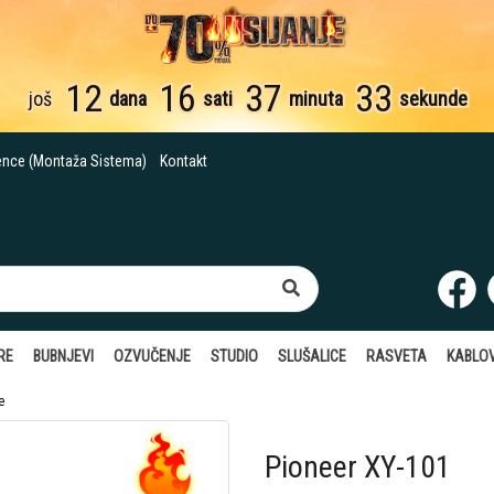
12
16
37
32
još
dana
sati
minuta
sekunde
ence (Montaža Sistema)
Kontakt
RE
BUBNJEVI
OZVUČENJE
STUDIO
SLUŠALICE
RASVETA
KABLOV
e
Pioneer XY-101