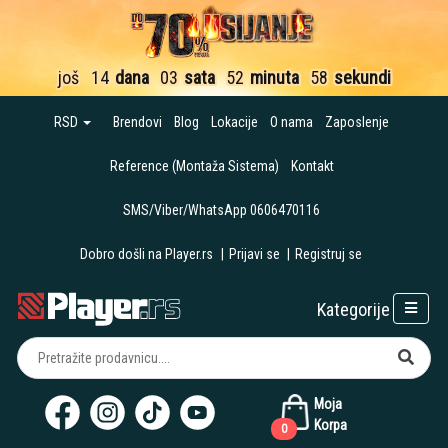
još
14
dana
03
sata
52
minuta
57
sekundi
RSD
Brendovi
Blog
Lokacije
O nama
Zaposlenje
Reference (Montaža Sistema)
Kontakt
SMS/Viber/WhatsApp 0606470116
Dobro došli na Player.rs
|
Prijavi se
|
Registruj se
Kategorije
Moja
Korpa
0