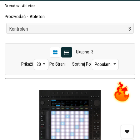
Brendovi
Ableton
Proizvođač - Ableton
Kontroleri
3
Ukupno: 3
Prikaži
Po Strani
Sortiraj Po
20
Popularni