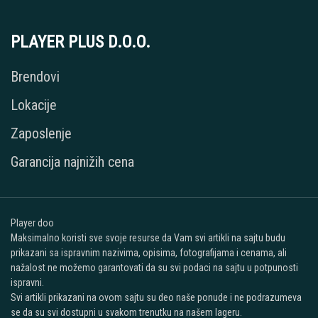
PLAYER PLUS D.O.O.
Brendovi
Lokacije
Zaposlenje
Garancija najnižih cena
Player doo
Maksimalno koristi sve svoje resurse da Vam svi artikli na sajtu budu
prikazani sa ispravnim nazivima, opisima, fotografijama i cenama, ali
nažalost ne možemo garantovati da su svi podaci na sajtu u potpunosti
ispravni.
Svi artikli prikazani na ovom sajtu su deo naše ponude i ne podrazumeva
se da su svi dostupni u svakom trenutku na našem lageru.