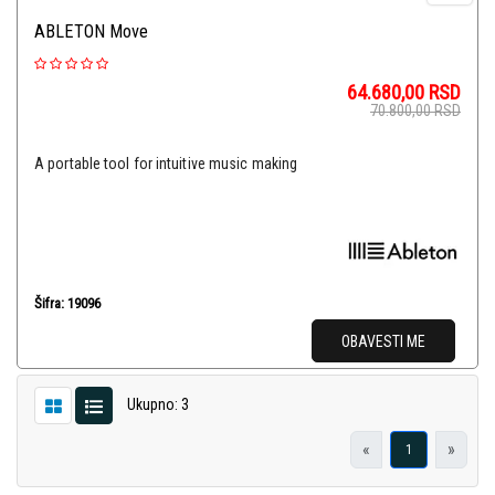
ABLETON Move
64.680,00
RSD
70.800,00
RSD
A portable tool for intuitive music making
Šifra: 19096
OBAVESTI ME
Ukupno: 3
«
»
1