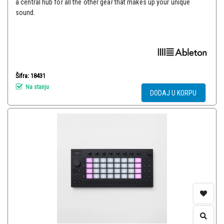
a central hub for all the other gear that makes up your unique
sound.
Šifra: 18431
Na stanju
DODAJ U KORPU