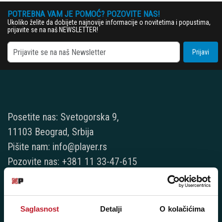
POTREBNA VAM JE POMOĆ? POZOVITE NAS!
Ukoliko želite da dobijete najnovije informacije o novitetima i popustima,
prijavite se na naš NEWSLETTER!
Prijavi
Posetite nas: Svetogorska 9,
11103 Beograd, Srbija
Pišite nam: info@player.rs
Pozovite nas: +381 11 33-47-615
Sms/Viber/WhatsApp
060/6470116
Saglasnost
Detalji
O kolačićima