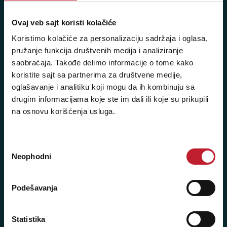
NAŠE PRODAVNICE
Ovaj veb sajt koristi kolačiće
Beograd - Svetogorska 9
Koristimo kolačiće za personalizaciju sadržaja i oglasa,
Telefoni:
pružanje funkcija društvenih medija i analiziranje
saobraćaja. Takođe delimo informacije o tome kako
+381 11 3347 442
koristite sajt sa partnerima za društvene medije,
oglašavanje i analitiku koji mogu da ih kombinuju sa
+381 11 3347 615
drugim informacijama koje ste im dali ili koje su prikupili
+381 11 3347 883
na osnovu korišćenja usluga.
+381 11 2688 067
Избор
+381 11 2688 068
Neophodni
сагласности
+381 11 2688 069
Podešavanja
Radno vreme:
Ponedeljak - Petak: 9:00 - 20:00
Statistika
Subota: 10:00 - 17:00