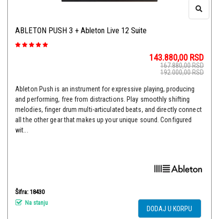
ABLETON PUSH 3 + Ableton Live 12 Suite
143.880,00
RSD
167.880,00
RSD
192.000,00
RSD
Ableton Push is an instrument for expressive playing, producing
and performing, free from distractions. Play smoothly shifting
melodies, finger drum multi-articulated beats, and directly connect
all the other gear that makes up your unique sound. Configured
wit...
Šifra: 18430
Na stanju
DODAJ U KORPU