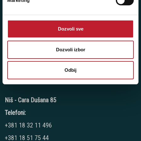
Marketing
Telefoni:
+381 21 3010 626
+381 21 3010 627
Dozvoli sve
Radno vreme:
Ponedeljak - Petak: 09:00 - 20:00
Dozvoli izbor
Subota: 10:00 - 15:00
Nedelja: Ne radimo
Odbij
Niš - Cara Dušana 85
Telefoni:
+381 18 32 11 496
+381 18 51 75 44