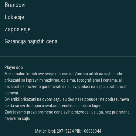
Brendovi
Lokacije
Zaposlenje
Garancija najnižih cena
Player doo
Maksimalno koristi sve svoje resurse da Vam svi artikli na sajtu budu
prikazani sa ispravnim nazivima, opisima, fotografijama i cenama, ali
nažalost ne možemo garantovati da su svi podaci na sajtu u potpunosti
ispravni.
Svi artikli prikazani na ovom sajtu su deo naše ponude i ne podrazumeva
se da su svi dostupni u svakom trenutku na našem lageru.
Zadržavamo pravo promene cena svih proizvoda i usluga, bez prethodne
najave na sajtu.
Matični broj: 20715294 PIB: 106966344