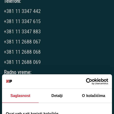
Telefoni:
+381 11 3347 442
+381 11 3347 615
+381 11 3347 883
+381 11 2688 067
+381 11 2688 068
+381 11 2688 069
Radno vreme:
Ponedeljak - Petak: 9:00 - 20:00
Subota: 10:00 - 17:00
Nedelja: Ne radimo
Saglasnost
Detalji
O kolačićima
Ovaj veb sajt koristi kolačiće