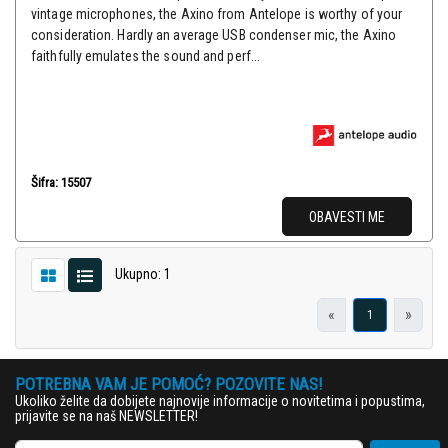
vintage microphones, the Axino from Antelope is worthy of your
consideration. Hardly an average USB condenser mic, the Axino
faithfully emulates the sound and perf...
Šifra: 15507
OBAVESTI ME
Ukupno: 1
«
»
1
POTREBNA VAM JE POMOĆ? POZOVITE NAS!
Ukoliko želite da dobijete najnovije informacije o novitetima i popustima,
prijavite se na naš NEWSLETTER!