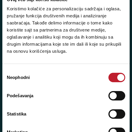
Novi Beograd - Milutina Milankovića 120D
Koristimo kolačiće za personalizaciju sadržaja i oglasa,
pružanje funkcija društvenih medija i analiziranje
Telefoni:
saobraćaja. Takođe delimo informacije o tome kako
koristite sajt sa partnerima za društvene medije,
+381 11 777 7776
oglašavanje i analitiku koji mogu da ih kombinuju sa
+381 11 7777 270
drugim informacijama koje ste im dali ili koje su prikupili
na osnovu korišćenja usluga.
+381 11 7777 060
Radno vreme:
Избор
Ponedeljak - Petak: 9:00 - 20:00
Neophodni
сагласности
Subota: 10:00 - 17:00
Nedelja: Ne radimo
Podešavanja
Statistika
Novi Sad - Futoški put 1