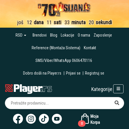
još
12
dana
11
sati
33
minuta
20
sekundi
RSD
Brendovi
Blog
Lokacije
O nama
Zaposlenje
Reference (Montaža Sistema)
Kontakt
SMS/Viber/WhatsApp 0606470116
Dobro došli na Player.rs
|
Prijavi se
|
Registruj se
Kategorije
Moja
Korpa
0