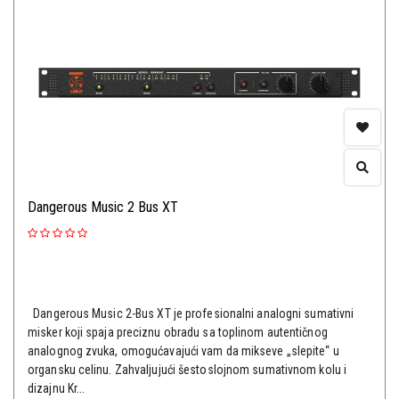
Dangerous Music 2 Bus XT
Dangerous Music 2-Bus XT je profesionalni analogni sumativni
misker koji spaja preciznu obradu sa toplinom autentičnog
analognog zvuka, omogućavajući vam da mikseve „slepite“ u
organsku celinu. Zahvaljujući šestoslojnom sumativnom kolu i
dizajnu Kr...