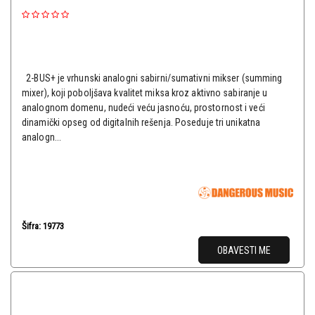
2-BUS+ je vrhunski analogni sabirni/sumativni mikser (summing
mixer), koji poboljšava kvalitet miksa kroz aktivno sabiranje u
analognom domenu, nudeći veću jasnoću, prostornost i veći
dinamički opseg od digitalnih rešenja. Poseduje tri unikatna
analogn...
Šifra: 19773
OBAVESTI ME