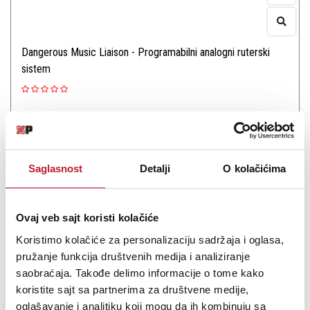
Dangerous Music Liaison - Programabilni analogni ruterski
sistem
Revolucionarno rešenje za analognu obradu signala, Dangerous
Music Liaison predstavlja prvi potpuno programabilni analogni
Saglasnost
Detalji
O kolačićima
ruterski sistem, koji vam omogućava da sačuvate i pozovete
kompleksne analogne setape kao u digitalnom svetu. Ovo
visokokvalitetno re&scaro...
Ovaj veb sajt koristi kolačiće
Koristimo kolačiće za personalizaciju sadržaja i oglasa,
pružanje funkcija društvenih medija i analiziranje
saobraćaja. Takođe delimo informacije o tome kako
koristite sajt sa partnerima za društvene medije,
Šifra: 19780
oglašavanje i analitiku koji mogu da ih kombinuju sa