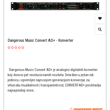
Dangerous Music Convert AD+ - Konverter
Dangerous Music Convert AD+ je analogno-digitalnih konverter
koji donosi pet revolucionarnih noviteta. Smešten u jedan rek
jedinicu i opremljen najnovijom generacijom konverzije za
vrhunsku muzikalnost i transparentnost, CONVERT-AD+ predstavlja
najnapredniji stere...