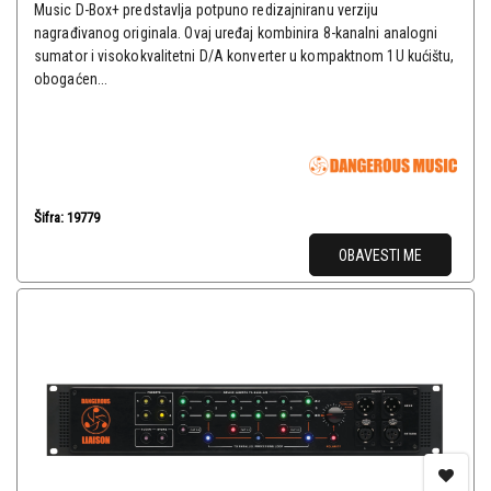
Music D-Box+ predstavlja potpuno redizajniranu verziju
nagrađivanog originala. Ovaj uređaj kombinira 8-kanalni analogni
sumator i visokokvalitetni D/A konverter u kompaktnom 1U kućištu,
obogaćen...
Šifra: 19779
OBAVESTI ME