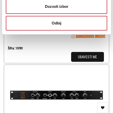
Savršen zvuk, elegantna kontrola Monitor SR predstavlja
ekspanzioni modul koji transformiše nagrađivani Monitor-ST u
Dozvoli izbor
svestrani surround monitoring sistem. Radite u 5.1, 7.1 ili 10.2
formatu? Jednostavno dodajte potreban broj SR jed...
Odbij
Šifra: 19781
OBAVESTI ME