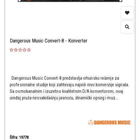
Dangerous Music Convert-8 - Konverter
Dangerous Music Convert-8 predstavlja vrhunsko rešenje za
profesionalne studije koji zahtevaju najviši nivo konverzije signala.
Sa osmokanalnim i izuzetno kvalitetnim D/A konvertorom, ovaj
uređaj pruža nesvakidašnju jasnoću, dinamički opseg i muz...
Šifra: 19778