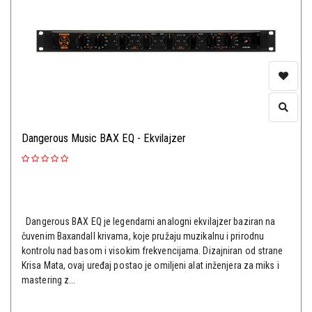
Dangerous Music BAX EQ - Ekvilajzer
Dangerous BAX EQ je legendarni analogni ekvilajzer baziran na
čuvenim Baxandall krivama, koje pružaju muzikalnu i prirodnu
kontrolu nad basom i visokim frekvencijama. Dizajniran od strane
Krisa Mata, ovaj uređaj postao je omiljeni alat inženjera za miks i
mastering z...