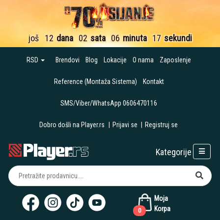
još
12
dana
02
sata
06
minuta
16
sekundi
RSD
Brendovi
Blog
Lokacije
O nama
Zaposlenje
Reference (Montaža Sistema)
Kontakt
SMS/Viber/WhatsApp 0606470116
Dobro došli na Player.rs
|
Prijavi se
|
Registruj se
Kategorije
Moja
Korpa
0