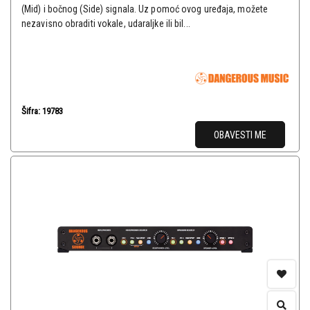
(Mid) i bočnog (Side) signala. Uz pomoć ovog uređaja, možete
nezavisno obraditi vokale, udaraljke ili bil...
Šifra: 19783
OBAVESTI ME