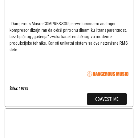
Dangerous Music COMPRESSOR je revolucionarni analogni
kompresor dizajniran da održi prirodnu dinamiku i transparentnost,
bez tipičnog „gušenja“ zvuka karakterističnog za moderne
produkcijske tehnike. Koristi unikatni sistem sa dve nezavisne RMS
dete...
Šifra: 19775
OBAVESTI ME