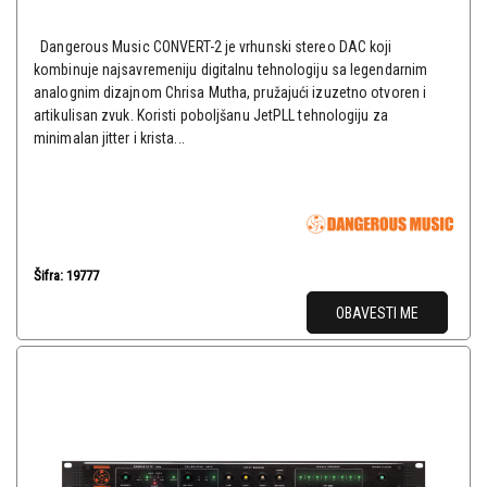
Dangerous Music CONVERT-2 je vrhunski stereo DAC koji
kombinuje najsavremeniju digitalnu tehnologiju sa legendarnim
analognim dizajnom Chrisa Mutha, pružajući izuzetno otvoren i
artikulisan zvuk. Koristi poboljšanu JetPLL tehnologiju za
minimalan jitter i krista...
Šifra: 19777
OBAVESTI ME