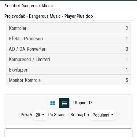
Brendovi
Dangerous Music
Proizvođač - Dangerous Music - Player Plus doo
Kontroleri
2
Efekti i Procesori
1
AD / DA Konverteri
3
Kompresori / Limiteri
1
Ekvilajzeri
1
Monitor Kontrola
5
Ukupno: 13
Prikaži
Po Strani
Sortiraj Po
20
Popularni