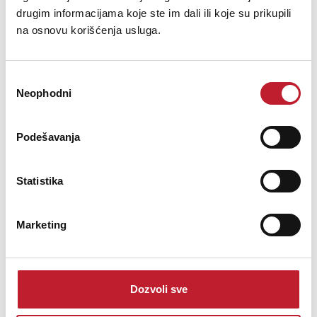
OBAVESTI ME
drugim informacijama koje ste im dali ili koje su prikupili
na osnovu korišćenja usluga.
Избор
Neophodni
сагласности
Podešavanja
Statistika
Dangerous Music Monitor SR - Proširenje za surround
Marketing
monitoring sistem
Dozvoli sve