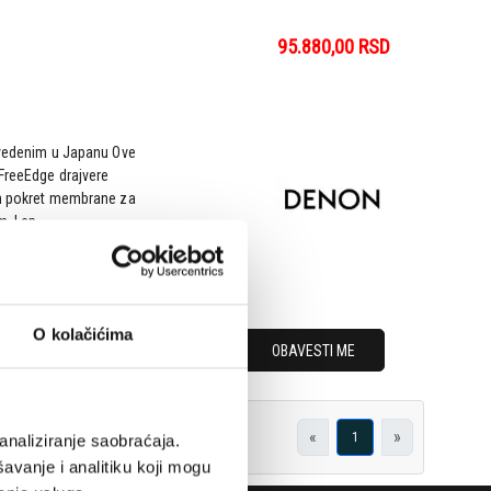
95.880,00
RSD
izvedenim u Japanu Ove
FreeEdge drajvere
an pokret membrane za
. Lep...
O kolačićima
OBAVESTI ME
«
»
1
analiziranje saobraćaja.
avanje i analitiku koji mogu