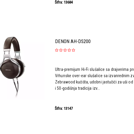
Šifra: 13684
DENON AH-D5200
Ultra-premijum Hi-Fi slušalice sa drajverima 
Vrhunske over-ear slušalice sa izvanrednim z
Zebrawood kućišta, udobni jastučići za uši o
i 50-godišnja tradicija izv...
Šifra: 13147