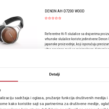
DENON AH-D7200 WOOD
Referentne Hi-Fi slušalice sa drajverima pro
vrhunske slušalice koriste jedinstvene Denon 
japanske proizvodnje, koji isporučuju preciz
ultra-precizan zvuk sa minimalnom distorzijom
Šifra: 11887
Detalji
e
Ukupno: 5
lizaciju sadržaja i oglasa, pružanje funkcija društvenih medija i 
ome kako koristite sajt sa partnerima za društvene medije, oglaš