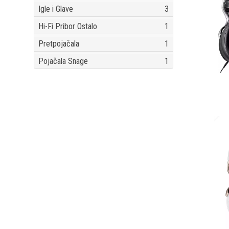
Igle i Glave
3
Hi-Fi Pribor Ostalo
1
Pretpojačala
1
Pojačala Snage
1