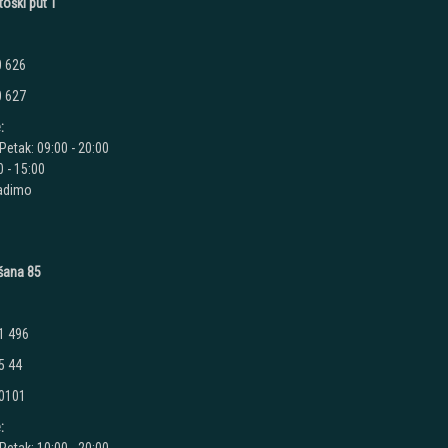
toški put 1
0 626
0 627
:
Petak: 09:00 - 20:00
 - 15:00
radimo
ušana 85
1 496
5 44
 0101
: