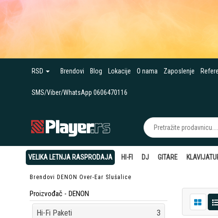
RSD
Brendovi
Blog
Lokacije
O nama
Zaposlenje
Refer
SMS/Viber/WhatsApp 0606470116
VELIKA LETNJA RASPRODAJA
HI-FI
DJ
GITARE
KLAVIJATU
Brendovi
DENON
Over-Ear Slušalice
Proizvođač - DENON
Hi-Fi Paketi
3