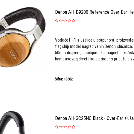
Denon AH-D9200 Reference Over-Ear H
Vodeće Hi-Fi slušalice u potpunosti proizved
flagship model nagrađivanih Denon slušalica
50mm drajvere, neodijumske magnete i kućišt
bambusovog drveta koje prirodno prigušuje zv.
Šifra: 13682
Denon AH-GC25NC Black - Over-Ear sluša