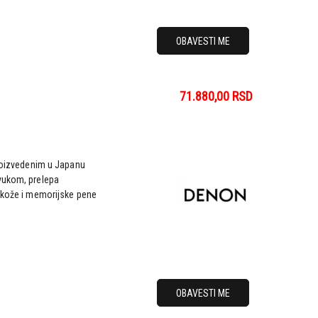
OBAVESTI ME
71.880,00
RSD
proizvedenim u Japanu
vukom, prelepa
d kože i memorijske pene
OBAVESTI ME