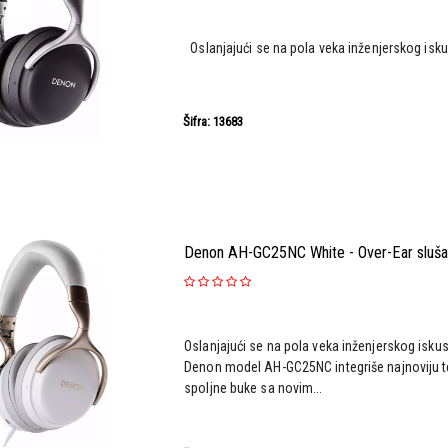
Oslanjajući se na pola veka inženjerskog iskust
Šifra: 13683
Denon AH-GC25NC White - Over-Ear sluša
Oslanjajući se na pola veka inženjerskog iskust
Denon model AH-GC25NC integriše najnoviju t
spoljne buke sa novim...