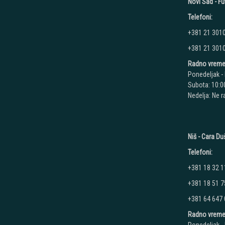
Novi Sad - Fu
Telefoni:
+381 21 301
+381 21 301
Radno vreme
Ponedeljak - 
Subota: 10:00
Nedelja: Ne 
Niš - Cara D
Telefoni:
+381 18 32 1
+381 18 51 7
+381 64 647
Radno vreme