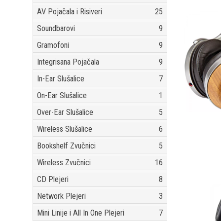
AV Pojačala i Risiveri
25
Soundbarovi
9
Gramofoni
9
Integrisana Pojačala
9
In-Ear Slušalice
7
On-Ear Slušalice
1
Over-Ear Slušalice
5
Wireless Slušalice
6
Bookshelf Zvučnici
5
Wireless Zvučnici
16
CD Plejeri
8
Network Plejeri
3
Mini Linije i All In One Plejeri
7