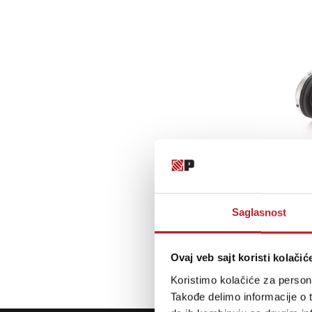
Saglasnost
Ovaj veb sajt koristi kolačić
Koristimo kolačiće za persona
Takođe delimo informacije o t