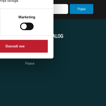
enja usluga.
Prijavi
Marketing
KORISNIČKI NALOG
Dozvoli sve
Korpa
Registracija
Prijava