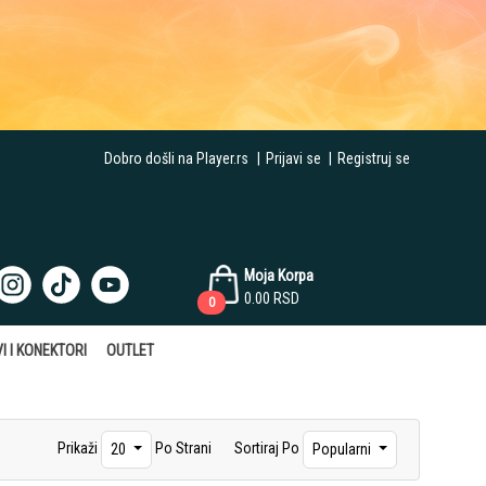
Dobro došli na Player.rs
|
Prijavi se
|
Registruj se
Moja Korpa
0.00
RSD
0
I I KONEKTORI
OUTLET
Prikaži
Po Strani
Sortiraj Po
20
Popularni