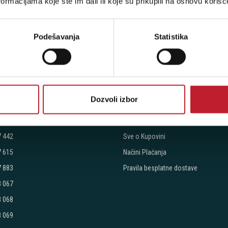
ormacijama koje ste im dali ili koje su prikupili na osnovu korišć
stima, prijavite se na naš NEWSLETTER!
Podešavanja
Statistika
RODAVNICE
PLAĆANJE I ISPORUKA
Dozvoli izbor
etogorska 9
Povraćaj PDV-a
Politika Privatnosti
7 442
Sve o Kupovini
7 615
Načini Plaćanja
7 883
Pravila besplatne dostave
8 067
8 068
8 069