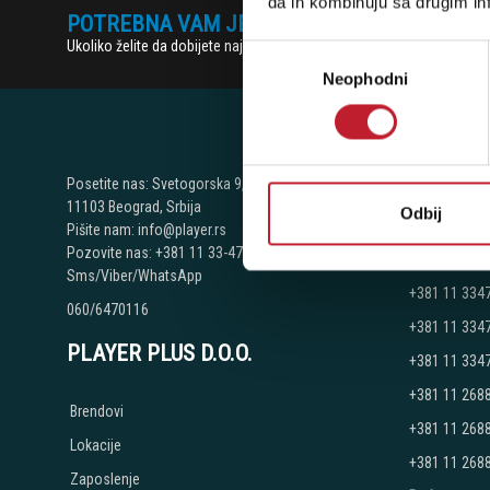
da ih kombinuju sa drugim inf
POTREBNA VAM JE POMOĆ? POZOVITE NAS!
Ukoliko želite da dobijete najnovije informacije o novitetima i popu
Избор
Neophodni
сагласности
NAŠE P
Posetite nas: Svetogorska 9,
11103 Beograd, Srbija
Odbij
Beograd - Sv
Pišite nam: info@player.rs
Pozovite nas: +381 11 33-47-615
Telefoni:
Sms/Viber/WhatsApp
+381 11 334
060/6470116
+381 11 334
PLAYER PLUS D.O.O.
+381 11 334
+381 11 268
Brendovi
+381 11 268
Lokacije
+381 11 268
Zaposlenje