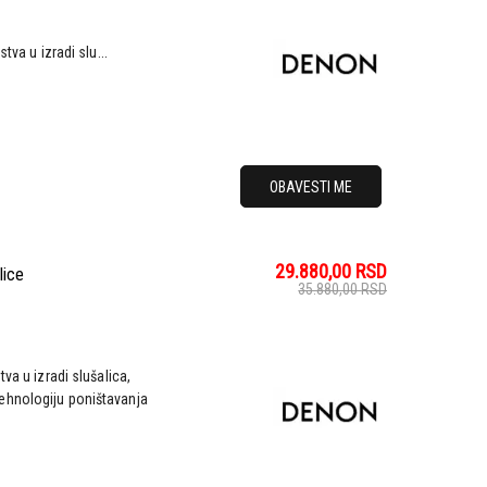
va u izradi slu...
OBAVESTI ME
29.880,00
RSD
lice
35.880,00
RSD
va u izradi slušalica,
ehnologiju poništavanja