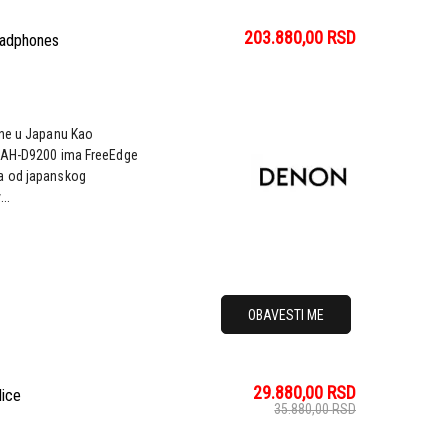
203.880,00
RSD
eadphones
ene u Japanu Kao
, AH-D9200 ima FreeEdge
a od japanskog
..
OBAVESTI ME
29.880,00
RSD
lice
35.880,00
RSD