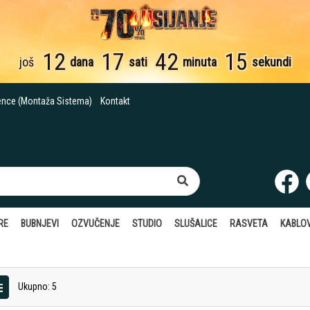
12
17
42
14
još
dana
sati
minuta
sekundi
ence (Montaža Sistema)
Kontakt
RE
BUBNJEVI
OZVUČENJE
STUDIO
SLUŠALICE
RASVETA
KABLOV
Ukupno: 5