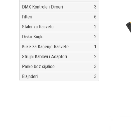
DMX Kontrole i Dimeri
3
Filteri
6
Stalci za Rasvetu
2
Disko Kugle
2
Kuke za Kačenje Rasvete
1
Strujni Kablovi i Adapteri
2
Parke bez sijalice
3
Blajnderi
3