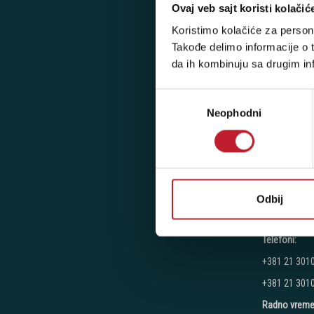
Novi Beograd
Ovaj veb sajt koristi kolačić
Telefoni:
Koristimo kolačiće za persona
Takođe delimo informacije o t
+381 11 777
da ih kombinuju sa drugim inf
+381 11 777
+381 11 777
Избор
Neophodni
сагласности
Radno vreme
Ponedeljak - 
Subota: 10:00
Nedelja: Ne 
Odbij
Novi Sad - Fu
Telefoni:
+381 21 301
+381 21 301
Radno vreme