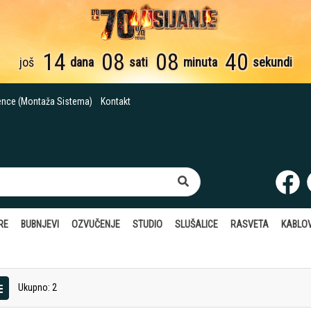
14
08
08
40
još
dana
sati
minuta
sekundi
ence (Montaža Sistema)
Kontakt
RE
BUBNJEVI
OZVUČENJE
STUDIO
SLUŠALICE
RASVETA
KABLOV
Ukupno: 2