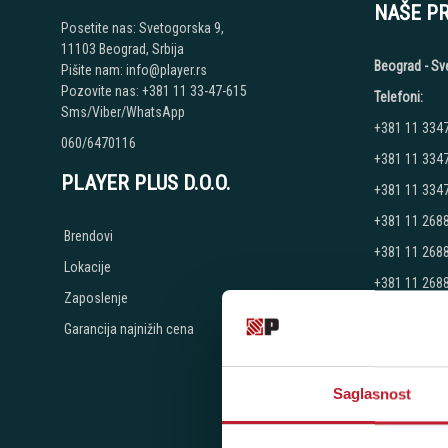
NAŠE P
Posetite nas: Svetogorska 9,
11103 Beograd, Srbija
Beograd - Sv
Pišite nam: info@player.rs
Pozovite nas: +381 11 33-47-615
Telefoni:
Sms/Viber/WhatsApp
+381 11 334
060/6470116
+381 11 334
PLAYER PLUS D.O.O.
+381 11 334
+381 11 268
Brendovi
+381 11 268
Lokacije
+381 11 268
Zaposlenje
Radno vreme
Garancija najnižih cena
Ponedeljak - 
Subota: 10:00
Nedelja: Ne 
Saglasnost