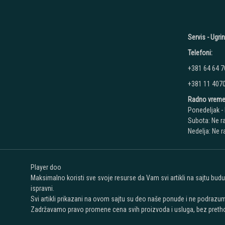
Servis - Ugri
Telefoni:
+381 64 64 7
+381 11 407
Radno vreme
Ponedeljak - 
Subota: Ne r
Nedelja: Ne 
Player doo
Maksimalno koristi sve svoje resurse da Vam svi artikli na sajtu bud
ispravni.
Svi artikli prikazani na ovom sajtu su deo naše ponude i ne podrazu
Zadržavamo pravo promene cena svih proizvoda i usluga, bez pretho