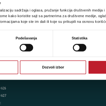
 - Milutina Milankovića 120D
e
lizaciju sadržaja i oglasa, pružanje funkcija društvenih medija i 
ome kako koristite sajt sa partnerima za društvene medije, oglaš
 7776
ormacijama koje ste im dali ili koje su prikupili na osnovu korišć
7 270
7 060
Podešavanja
Statistika
:
Petak: 9:00 - 20:00
 - 17:00
radimo
Dozvoli izbor
toški put 1
0 626
0 627
: