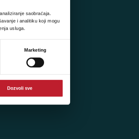
analiziranje saobraćaja.
avanje i analitiku koji mogu
enja usluga.
Marketing
Dozvoli sve