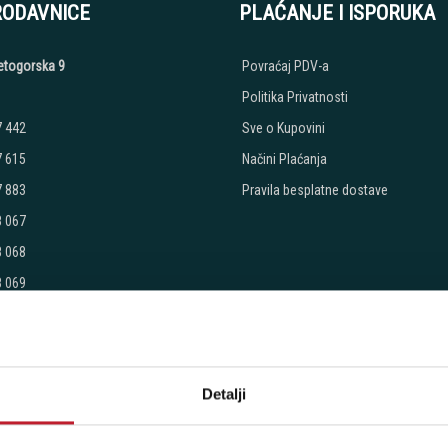
RODAVNICE
PLAĆANJE I ISPORUKA
etogorska 9
Povraćaj PDV-a
Politika Privatnosti
7 442
Sve o Kupovini
7 615
Načini Plaćanja
7 883
Pravila besplatne dostave
8 067
8 068
8 069
:
Petak: 9:00 - 20:00
 - 17:00
radimo
Detalji