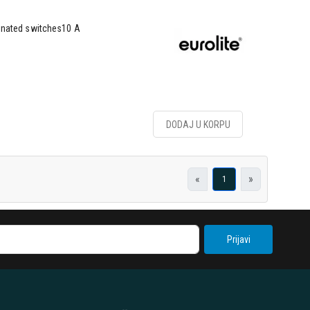
minated switches10 A
DODAJ U KORPU
«
»
1
Prijavi