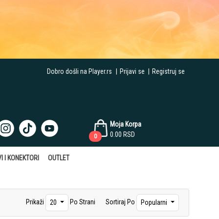
Dobro došli na Player.rs
|
Prijavi se
|
Registruj se
Moja Korpa
0.00
RSD
0
I I KONEKTORI
OUTLET
Prikaži
Po Strani
Sortiraj Po
20
Popularni