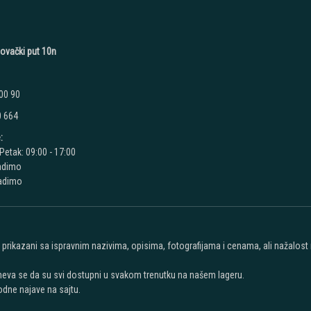
novački put 10n
00 90
0 664
:
Petak: 09:00 - 17:00
adimo
radimo
u prikazani sa ispravnim nazivima, opisima, fotografijama i cenama, ali nažalos
meva se da su svi dostupni u svakom trenutku na našem lageru.
dne najave na sajtu.