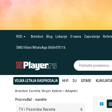
RSD
Brendovi
Blog
Lokacije
O nama
Zaposlenje
Refer
SMS/Viber/WhatsApp 0606470116
VELIKA LETNJA RASPRODAJA
HI-FI
DJ
GITARE
KLAVIJATU
Brendovi
Eurolite
Strujni Kablovi i Adapteri
Proizvođač - eurolite
TV i Pozorišna Rasveta
6