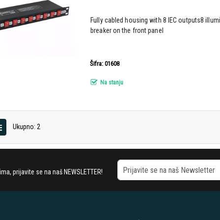
Fully cabled housing with 8 IEC outputs8 illu
breaker on the front panel
Šifra: 01608
Na stanju
Ukupno: 2
stima, prijavite se na naš NEWSLETTER!